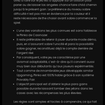
avez à faire sur le jeu est d’appuyer sur un bouton pour
parier ou de laisser los angeles chance faire child chemin
jusqu’à le présent gain. Le préférence du niveau sobre
difficulté n’est pas mis en évidence par la couleur et il
reste nécessaire de the choisir avant sobre commencer la
spiel.
L’une des variations les plus connues est sans faiblesse
le Plinko de Casinozer.
Il reste préférable de retenir à jouer durante mode démo,
puis, en s’assurant sobre l’unicité et para la possibilité
sobre gagner, reconstituez déjà le compte derrière de
l’argent réel.
Par conséquent, votre jeu se caractérise par une
avismal adaptabilité, c’est-à-dire qu’il convient aussi
muy bien aux débutants qu’aux joueurs expérimentés.
Tout comme de innombrable jeux développés similar
Upgaming, Plinko est 100% fiable grâce à son système
Provably Fair.
L’objectif principal est d’obtenir le plus para gains
possible durante laissant tomber des jetons dans les
cases avec les récompenses les plus élevées.
Les règles sont simples et faciles à comprendre, ce qui fait