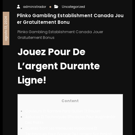
administrador
Uncategorized
Plinko Gambling Establishment Canada Jou
agosto 13, 2024
er Gratuitement Bonu
Plinko Gambling Establishment Canada Jouer
Gratuitement Bonus
Jouez Pour De
L’argent Durante
Ligne!
Content
Couleurs Et Nombre Para Quilles Et Boules
Astuces Et Techniques Efficacies Pour Augmenter
Des Profits
Quelles Sont Les Meilleures Hypocrisie Et
Techniques Pour Gagner De L’argent Sur Plinko?