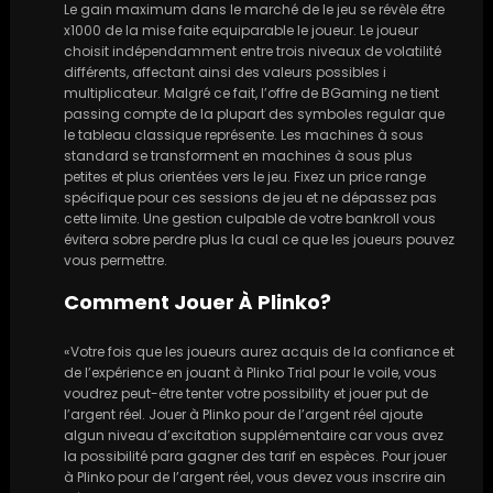
Le gain maximum dans le marché de le jeu se révèle être
x1000 de la mise faite equiparable le joueur. Le joueur
choisit indépendamment entre trois niveaux de volatilité
différents, affectant ainsi des valeurs possibles i
multiplicateur. Malgré ce fait, l’offre de BGaming ne tient
passing compte de la plupart des symboles regular que
le tableau classique représente. Les machines à sous
standard se transforment en machines à sous plus
petites et plus orientées vers le jeu. Fixez un price range
spécifique pour ces sessions de jeu et ne dépassez pas
cette limite. Une gestion culpable de votre bankroll vous
évitera sobre perdre plus la cual ce que les joueurs pouvez
vous permettre.
Comment Jouer À Plinko?
«Votre fois que les joueurs aurez acquis de la confiance et
de l’expérience en jouant à Plinko Trial pour le voile, vous
voudrez peut-être tenter votre possibility et jouer put de
l’argent réel. Jouer à Plinko pour de l’argent réel ajoute
algun niveau d’excitation supplémentaire car vous avez
la possibilité para gagner des tarif en espèces. Pour jouer
à Plinko pour de l’argent réel, vous devez vous inscrire ain