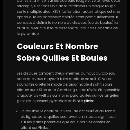
quilles et à miser sur les couleurs rouge et verte. Avec cette
stratégie, il est possible de faire tomber un disque rouge
sur le multiplicateur x353. Le function automatique est une
option que les paresseux apprécieront particulièrement. Il
consiste à définir le nombre de disques (ou de boules) la
cual le joueur veut faire descendre i haut de una table de
la pyramide.
Couleurs Et Nombre
Sobre Quilles Et Boules
Les disques tombent d’eux-mêmes du haut du tableau
sans que vous n’ayez à faire quoique ce soit. Si vous
souhaitez arrêter le mode déraisonnable, il suffit sobre
cliquer sur « Stop Auto Gambling ». Il se révèle être possible
d’ajouter as well as ou moins para quilles sur los angeles
grille de le présent pyramide de Plinko
plinko
.
En résumé, le choix du niveau de difficulté et du fama
de lignes para quilles peut avoir un impact significatif
sur les gains potentiels que vous pouvez obtenir en
allant sur Plinko.