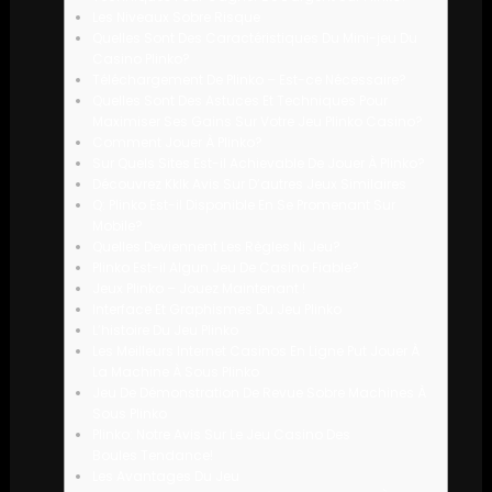
Les Niveaux Sobre Risque
Quelles Sont Des Caractéristiques Du Mini-jeu Du
Casino Plinko?
Téléchargement De Plinko – Est-ce Nécessaire?
Quelles Sont Des Astuces Et Techniques Pour
Maximiser Ses Gains Sur Votre Jeu Plinko Casino?
Comment Jouer À Plinko?
Sur Quels Sites Est-il Achievable De Jouer À Plinko?
Découvrez Kklk Avis Sur D’autres Jeux Similaires
Q: Plinko Est-il Disponible En Se Promenant Sur
Mobile?
Quelles Deviennent Les Règles Ni Jeu?
Plinko Est-il Algun Jeu De Casino Fiable?
Jeux Plinko – Jouez Maintenant !
Interface Et Graphismes Du Jeu Plinko
L’histoire Du Jeu Plinko
Les Meilleurs Internet Casinos En Ligne Put Jouer À
La Machine À Sous Plinko
Jeu De Démonstration De Revue Sobre Machines À
Sous Plinko
Plinko: Notre Avis Sur Le Jeu Casino Des
Boules Tendance!
Les Avantages Du Jeu