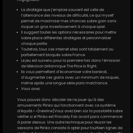
La stratégie que j’emploie souvent est celle de
l’alternance des niveaux de difficulté, ce qui myself
permet de maximiser mes chances sobre gain sans
risquer un gros investissement à chaque spiel.
Il suggest toutes les options nécessaires pour mettre
sobre place différentes stratégies et personnaliser
chaque partie.
Toutefois, tous ces internet sites sont totalement ou
partiellement bloqués sobre France.
Le jeu est survenu pour la première fois dans l’émission
de télévision britannique The Price Is Right.
Ils vous permettent d’économiser votre bankroll,
d’augmenter ces gains avec un minimum de risques,
même après une longue série para malchance.
Vous avez
Vous pouvez donc décider de ne jouer qu’à des
amusements Plinko qui fonctionnent avec ce système
d’équité.» «[newline]Vous avez bien sûr la possibilité sobre
vérifier si el Plinko est Provably Fair avant para commencer
à parier dessus. Une autre technique pour réussir les
sessions de Plinko consiste à opter pour fourteen lignes de