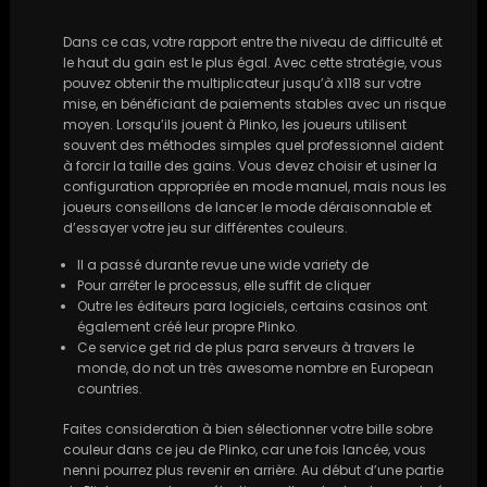
Dans ce cas, votre rapport entre the niveau de difficulté et
le haut du gain est le plus égal. Avec cette stratégie, vous
pouvez obtenir the multiplicateur jusqu’à x118 sur votre
mise, en bénéficiant de paiements stables avec un risque
moyen. Lorsqu’ils jouent à Plinko, les joueurs utilisent
souvent des méthodes simples quel professionnel aident
à forcir la taille des gains. Vous devez choisir et usiner la
configuration appropriée en mode manuel, mais nous les
joueurs conseillons de lancer le mode déraisonnable et
d’essayer votre jeu sur différentes couleurs.
Il a passé durante revue une wide variety de
Pour arrêter le processus, elle suffit de cliquer
Outre les éditeurs para logiciels, certains casinos ont
également créé leur propre Plinko.
Ce service get rid de plus para serveurs à travers le
monde, do not un très awesome nombre en European
countries.
Faites consideration à bien sélectionner votre bille sobre
couleur dans ce jeu de Plinko, car une fois lancée, vous
nenni pourrez plus revenir en arrière. Au début d’une partie