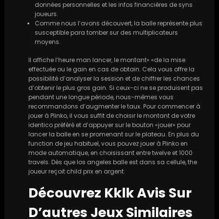
données personnelles et les infos financières de syns
joueurs.
Comme nous l’avons découvert, la balle représente plus
susceptible para tomber sur des multiplicateurs
moyens.
Il affiche l’heure man lancer, le montant» «de la mise
effectuée ou le gain en cas de obtain. Cela vous offre la
possibilité d’analyser la session et de chiffrer les chances
d’obtenir le plus gros gain. Si ceux-ci ne se produisent pas
pendant une longue période, nous-mêmes vous
recommandons d’augmenter le taux. Pour commencer à
jouer à Plinko, il vous suffit de choisir le montant de votre
identico préféré et d’appuyer sur le bouton «jouer» pour
lancer la balle en se promenant sur le plateau. En plus du
function de jeu habituel, vous pouvez jouer à Plinko en
mode automatique, en choisissant entre twelve et 1000
travels. Dès que los angeles balle est dans sa cellule, the
joueur reçoit child prix en argent.
Découvrez Kklk Avis Sur
D’autres Jeux Similaires