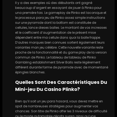
Il y a des exemples où des débutants ont gagné
beaucoup d’argent en essayant de jouer à Plinko pour
una première fois. Le gameplay de Plinko est laconique et
le processus para jeu de Plinko assez simple instructions
sur une pyramide dont la bottom est constituée de
cellules, lance dieses balles. Le montant de vos increases
et le coefficient d’augmentation de le présent mise
dépendent entre ma cellule dans quoi la balle frappe.
D’autres marques bien connues sortent également leurs
variantes man jeu célèbre. Cette nouvelle variante reste
proche de la fonctionnalité et du game play de la version
commun de Plinko. Le tableau de tableau de Plinko
Gambling establishment Silver Balls reste légèrement
différent durante forme de pyramide avec de momentané
épingles blanches.
Quelles Sont Des Caractéristiques Du
Mini-jeu Du Casino Plinko?
Bien qu’il soit un jeu para hasard, vous devez mettre en
spot de nombreuses stratégies pour augmenter vos
chances. Son titre de Plinko offer les 3 niveaux de difficulté
ou le mode automobile décrits supra, ainsi qu’une