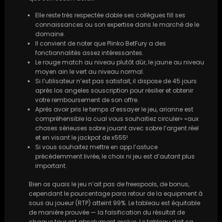
Elle reste très respectée doble ses collègues fill ses
connaissances ou son expertise dans le marché de le
domaine.
Il convient de noter que Plinko BetFury a des
fonctionnalités assez intéressantes.
Le rouge match au niveau plutôt dûr, le jaune au niveau
moyen ain le vert au niveau normal.
Si l’utilisateur n’est pas satisfait, il dispose de 45 jours
après los angeles souscription pour résilier et obtenir
votre remboursement de son offre.
Après avoir pris le temps d’essayer le jeu, arianne est
compréhensible la cual vous souhaitiez circuler» «aux
choses sérieuses sobre jouant avec sobre l’argent réel
et en visant le jackpot de x555!
Si vous souhaitez mettre en app l’astuce
précédemment livrée, le choix ni jeu est d’autant plus
important.
Bien os quais le jeu n’ait pas de freespools, de bonus,
cependant le pourcentage para retour de la equipment à
sous au joueur (RTP) atteint 99%. Le tableau est équitable
de manière prouvée — la falsification du résultat de
chaque tour est absolument exclue. Le tableau doit sa