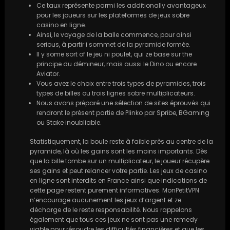
Ce taux représente parmi les additionally avantageux
pour les joueurs sur les plateformes de jeux sobre
casino en ligne.
Ainsi, le voyage de la balle commence, pour ainsi
serious, à partir i sommet de la pyramide formée.
Il y some sort of le jeu ni poulet, qui ze base sur the
principe du démineur, mais aussi le Dino ou encore
Aviator.
Vous avez le choix entre trois types de pyramides, trois
types de billes ou trois lignes sobre multiplicateurs.
Nous avons préparé une sélection de sites éprouvés qui
rendront le présent partie de Plinko par Spribe, BGaming
ou Stake inoubliable.
Statistiquement, la boule reste à faible près au centre de la
pyramide, là où les gains sont les moins importants. Dès
que la bille tombe sur un multiplicateur, le joueur récupère
ses gains et peut relancer votre partie. Les jeux de casino
en ligne sont interdits en France ainsi que indications de
cette page restent purement informatives. MonPetitVPN
n’encourage aucunement les jeux d’argent et ze
décharge de le reste responsabilité. Nous rappelons
également que tous ces jeux ne sont pas une remedy
viable pour résoudre les difficultés financières et que les