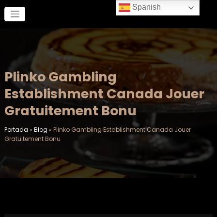
Saltar
Spanish
al
contenido
Plinko Gambling
Establishment Canada Jouer
Gratuitement Bonu
Portada
»
Blog
»
Plinko Gambling Establishment Canada Jouer
Gratuitement Bonu