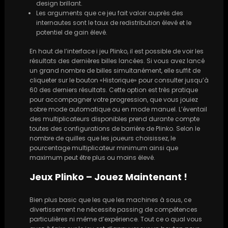
design brillant.
Les arguments que ce jeu fait valoir auprès des
internautes sont le taux de redistribution élevé et le
potentiel de gain élevé.
En haut de l’interface i jeu Plinko, il est possible de voir les
résultats des dernières billes lancées. Si vous avez lancé
un grand nombre de billes simultanément, elle suffit de
cliqueter sur le bouton «Historique» pour consulter jusqu’à
60 des derniers résultats. Cette option est très pratique
pour accompagner votre progression, que vous jouiez
sobre mode automatique ou en mode manuel. L’éventail
des multiplicateurs disponibles prend durante compte
toutes des configurations de barrière de Plinko. Selon le
nombre de quilles que les joueurs choisissez, le
pourcentage multiplicateur minimum ainsi que
maximum peut être plus ou moins élevé.
Jeux Plinko – Jouez Maintenant !
Bien plus basic que les que les machines à sous, ce
divertissement ne nécessite passing de compétences
particulières ni même d’expérience. Tout ce o qual vous