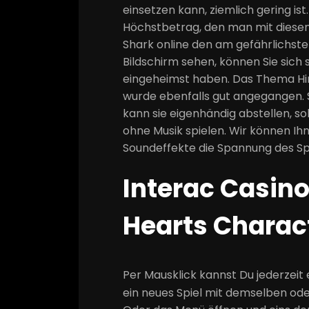
einsetzen kann, ziemlich gering is
Höchstbetrag, den man mit diesem 
Shark online den am gefährlichst
Bildschirm sehen, können Sie sich s
eingeheimst haben. Das Thema Hi
wurde ebenfalls gut angegangen. 
kann sie eigenhändig abstellen, soll
ohne Musik spielen. Wir können Ihn
Soundeffekte die Spannung des Spi
Interac Casino
Hearts Charac
Per Mausklick kannst Du jederzeit
ein neues Spiel mit demselben od