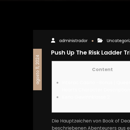
administrador
Uncategori
Push Up The Risk Ladder Tri
agosto 11, 2024
Content
Interac Casino -Bonus | Quee
Hearts Character Description
Keno Gewinnklasse 2
Die Hauptzeichen von Book of De
beschriebenen Abenteurers aus 