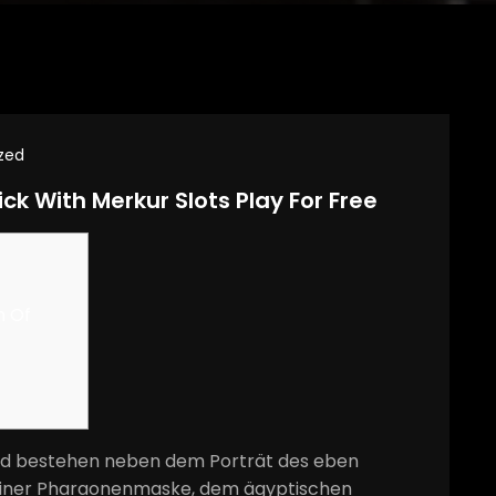
zed
ck With Merkur Slots Play For Free
n Of
ad bestehen neben dem Porträt des eben
einer Pharaonenmaske, dem ägyptischen