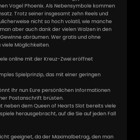
chen Vogel Phoenix. Als Nebensymbole kommen
insatz. Trotz seiner insgesamt zehn Reels und
eulicherweise nicht so hoch volatil, wie manche
man aber auch dank der vielen Walzen in den
re Gewinne abräumen. Wer gratis und ohne
 viele Möglichkeiten.
ele online mit der Kreuz-Zwei eröffnet
mples Spielprinzip, das mit einer geringen
önnt Ihr nun Eure persönlichen Informationen
er Postanschrift brüsten.
t neben dem Queen of Hearts Slot bereits viele
piele herausgebracht, auf die Sie auf jeden Fall
so nicht geeignet, da der Maximalbetrag, den man