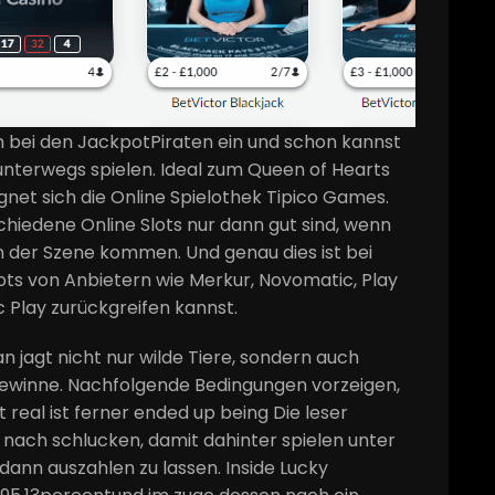
h bei den JackpotPiraten ein und schon kannst
unterwegs spielen. Ideal zum Queen of Hearts
eignet sich die Online Spielothek Tipico Games.
hiedene Online Slots nur dann gut sind, wenn
n der Szene kommen. Und genau dies ist bei
lots von Anbietern wie Merkur, Novomatic, Play
 Play zurückgreifen kannst.
an jagt nicht nur wilde Tiere, sondern auch
gewinne. Nachfolgende Bedingungen vorzeigen,
it real ist ferner ended up being Die leser
le nach schlucken, damit dahinter spielen unter
ann auszahlen zu lassen. Inside Lucky