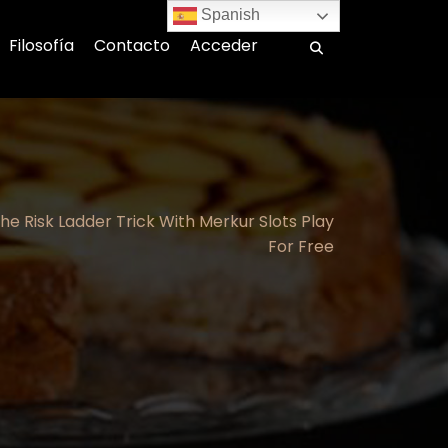
Spanish
Filosofía
Contacto
Acceder
he Risk Ladder Trick With Merkur Slots Play
For Free