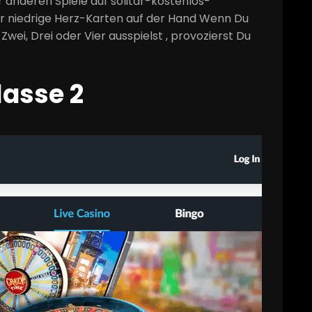
 anderen Spiele auf solitär-kostenlos-
ar niedrige Herz-Karten auf der Hand Wenn Du
wei, Drei oder Vier ausspielst , provozierst Du
asse 2