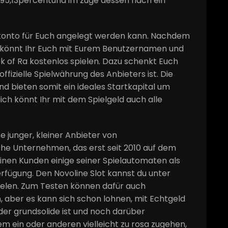
 95,13percentund im zuge dessen nach ein
erkonto für Euch angelegt werden kann. Nachdem
bt könnt Ihr Euch mit Eurem Benutzernamen und
k of Ra kostenlos spielen. Dazu schenkt Euch
ffizielle Spielwährung des Anbieters ist. Die
d bieten somit ein ideales Startkapital um
lich könnt Ihr mit dem Spielgeld auch alle
e junger, kleiner Anbieter von
sche Unternehmen, das erst seit 2010 auf dem
seinen Kunden einige seiner Spielautomaten als
erfügung. Den Novoline Slot kannst du unter
elen. Zum Testen können dafür auch
 aber es kann sich schon lohnen, mit Echtgeld
er grundsolide ist und noch darüber
 ein oder anderen vielleicht zu rosa zugehen,