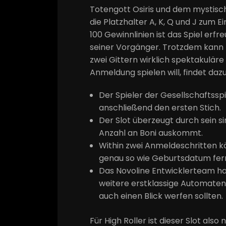
Totengott Osiris und dem mystis
die Platzhalter A, K, Q und J zum E
100 Gewinnlinien ist das Spiel erfr
seiner Vorgänger.
Trotzdem kann 
zwei Gittern wirklich spektakulä
Anmeldung spielen will, findet dazu
Der Spieler der Gesellschaftsspi
anschließend den ersten Stich.
Der Slot überzeugt durch sein si
Anzahl an Boni auskommt.
Within zwei Anmeldeschritten k
genau so wie Geburtsdatum fern
Das Novoline Entwicklerteam ha
weitere erstklassige Automatens
auch einen Blick werfen sollten.
Für High Roller ist dieser Slot al