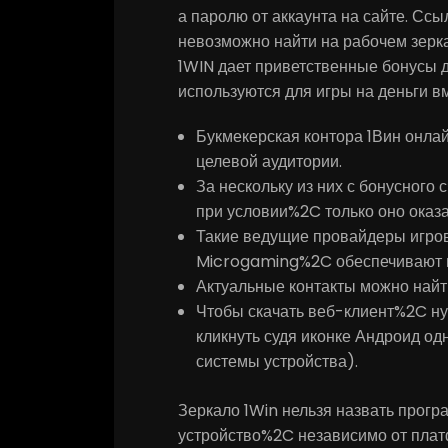
а паролю от аккаунта на сайте. Сс
невозможно найти на рабочем зерка
1WIN дает приветственные бонусы д
используются для игры на деньги в
Букмекерская контора 1Вин онла
целевой аудитории.
За нескольку из них с бонусного
при условии%2C только оно ока
Такие ведущие провайдеры игро
Microgaming%2C обеспечивают вы
Актуальные контакты можно найти
Чтобы скачать веб-клиент%2C ну
кликнуть судя иконке Андроид од
системы устройства).
Зеркало 1Win нельзя назвать прогр
устройство%2C независимо от плат