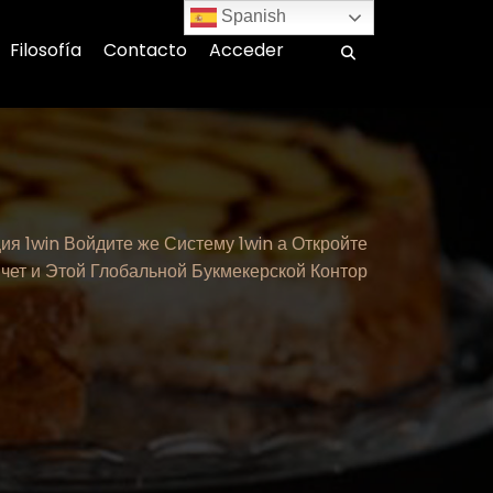
Spanish
Filosofía
Contacto
Acceder
ия 1win Войдите же Систему 1win а Откройте
чет и Этой Глобальной Букмекерской Контор