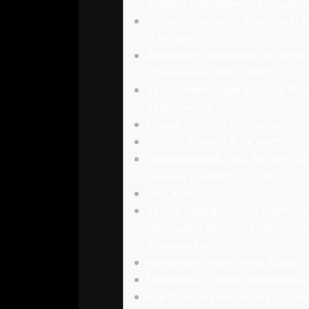
Зарегистрированных Пользова
🤔 Часто вопросы Вопросы О 
В Бк 1win
Функции И Возможности Мобил
Приложения 1win Casino
In – Букмекерская Контора №1 
европейских
Новых Игроков Ежедневно
Что что Бонусы В Бк 1win%3F
Официальный Сайт Бк 1win%3
Онлайн Ставки На Спорт
Ин Скачать
👍 1win Официальный Сайт%3
свободное Зеркало Букмекерс
Конторы 1win
малоизвестные Слоты Казино 
Миллиона Ставок Ежемесячно
Как Отыграть кварплату С Бон