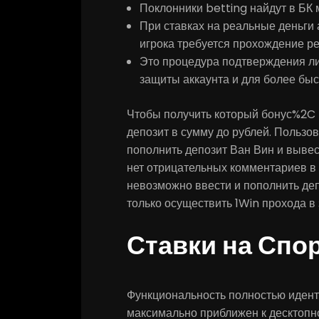
Поклонники betting найдут в БК
При ставках на реальные деньги
игрока требуется прохождение ре
Это процедура подтверждения л
защиты аккаунта и для более бы
Чтобы получить который бонус%2C 
депозит в сумму до рублей. Польз
пополнить депозит Ван Вин и выве
нет отрицательных комментариев в 
невозможно ввести и пополнить де
только осуществить 1Win прохода в 
Ставки на Спор
Функциональность полностью иден
максимально приближен к десктопн