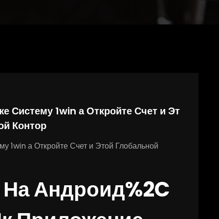
же Систему 1win а Откройте Счет и Эт
ой Контор
му 1win а Откройте Счет и Этой Глобальной
ь На Андроид%2C