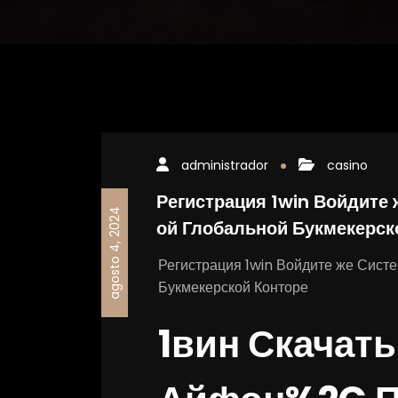
administrador
casino
Регистрация 1win Войдите 
agosto 4, 2024
ой Глобальной Букмекерск
Регистрация 1win Войдите же Систе
Букмекерской Конторе
1вин Скачат