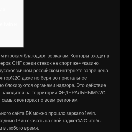
кая
 1win и
м игрокам благодаря зеркалам. Конторы входит в
еров СНГ среди ставок на спорт же» «казино.
 русскоязычном российском интернете запрещена
онтор%2C даже но беря во пристальное
 блокируются органами надзора. Это действие
C находится на территории ФЕДЕРАЛЬНЫМ%2C
 самых конторах по всем регионам.
ного сайта БК можно прошло зеркало 1Win.
одимо 1Вин скачать на свой гаджет%2C чтобы
 в любого время.