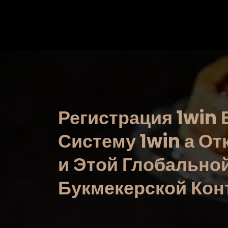
Saltar
al
contenido
Регистрация 1win 
Систему 1win а От
и Этой Глобально
Букмекерской Кон