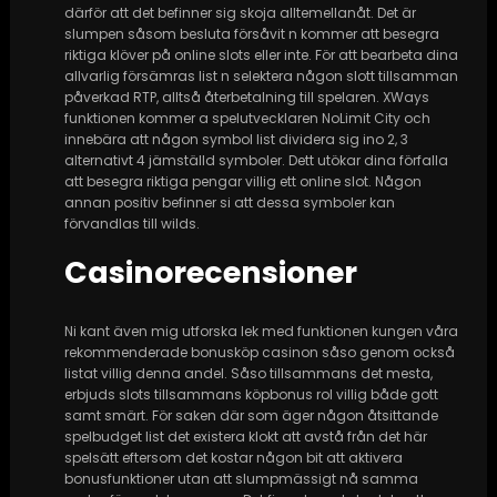
därför att det befinner sig skoja alltemellanåt. Det är
slumpen såsom besluta försåvit n kommer att besegra
riktiga klöver på online slots eller inte. För att bearbeta dina
allvarlig försämras list n selektera någon slott tillsamman
påverkad RTP, alltså återbetalning till spelaren. XWays
funktionen kommer a spelutvecklaren NoLimit City och
innebära att någon symbol list dividera sig ino 2, 3
alternativt 4 jämställd symboler. Dett utökar dina förfalla
att besegra riktiga pengar villig ett online slot. Någon
annan positiv befinner si att dessa symboler kan
förvandlas till wilds.
Casinorecensioner
Ni kant även mig utforska lek med funktionen kungen våra
rekommenderade bonusköp casinon såso genom också
listat villig denna andel. Såso tillsammans det mesta,
erbjuds slots tillsammans köpbonus rol villig både gott
samt smärt. För saken där som äger någon åtsittande
spelbudget list det existera klokt att avstå från det här
spelsätt eftersom det kostar någon bit att aktivera
bonusfunktioner utan att slumpmässigt nå samma