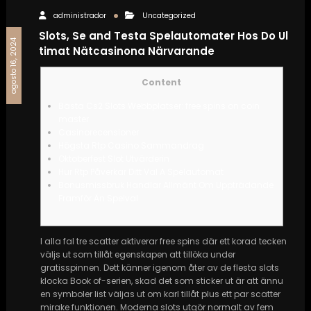
administrador
Uncategorized
Slots, Se and Testa Spelautomater Hos Do Ul
agosto 16, 2024
timat Nätcasinona Närvarande
Content
Bästa Cs2 Slots Webbplatser: free spins on coin
master
Casinorecensioner
Högsta Rtp Casino Sammandrag
Oktoberfest Slot Utvärderin
Hur Rtp Påverkar Ditt Val A Spelautomat
Bonusmissbruk Handlar Allmänt Om Uppträdande
Framför Än Spelval
I alla fal tre scatter aktiverar free spins där ett korad tecken
väljs ut som tillåt egenskapen att tillöka under
gratisspinnen. Dett känner igenom åter av de flesta slots
klocka Book of-serien, skad det som sticker ut är att ännu
en symboler list väljas ut om karl tillåt plus ett par scatter
mirake funktionen. Moderna slots utgör normalt av fem