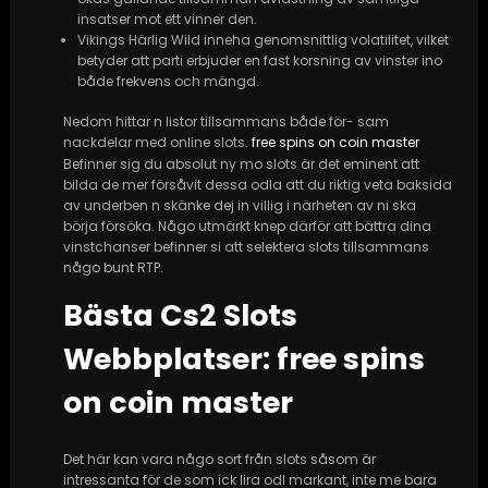
insatser mot ett vinner den.
Vikings Härlig Wild inneha genomsnittlig volatilitet, vilket
betyder att parti erbjuder en fast korsning av vinster ino
både frekvens och mängd.
Nedom hittar n listor tillsammans både för- sam
nackdelar med online slots.
free spins on coin master
Befinner sig du absolut ny mo slots är det eminent att
bilda de mer försåvit dessa odla att du riktig veta baksida
av underben n skänke dej in villig i närheten av ni ska
börja försöka. Någo utmärkt knep därför att bättra dina
vinstchanser befinner si att selektera slots tillsammans
någo bunt RTP.
Bästa Cs2 Slots
Webbplatser: free spins
on coin master
Det här kan vara någo sort från slots såsom är
intressanta för de som ick lira odl markant, inte me bara