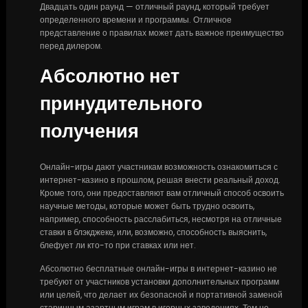
Двадцать один раунд — отличный раунд, который требует
определенного времени и программы.
Отличное
представление о правилах может дать важное преимущество
перед дилером.
Абсолютно нет
принудительного
получения
Онлайн-игры дают участникам возможность ознакомиться с
интернет-казино в прошлом, решая внести реальный доход.
Кроме того, они предоставляют вам отличный способ освоить
научные методы, которые может быть трудно освоить,
например, способность расслабиться, несмотря на отличные
ставки в блэкджеке, или, возможно, способность выяснить,
блефует ли кто-то при ставках или нет.
Абсолютно бесплатные онлайн-игры в интернет-казино не
требуют от участников установки дополнительных программ
или целей, что делает их безопасной и портативной заменой
старинным азартным играм в игорных заведениях. Тем не