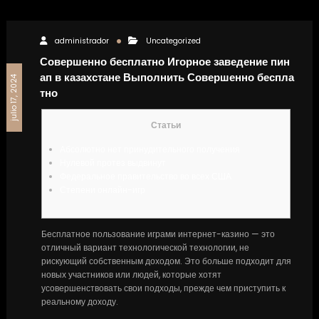
administrador
Uncategorized
Совершенно бесплатно Игорное заведение пин
ап в казахстане Выполнить Совершенно беспла
julio 17, 2024
тно
Статьи
Абсолютно нет принудительного получения
Нулевой протез выдвинут
Федеральное правительство во всех США
Степени онлайн-игр
Бесплатное пользование играми интернет-казино — это
отличный вариант технологической технологии, не
рискующий собственным доходом. Это больше подходит для
новых участников или людей, которые хотят
усовершенствовать свои подходы, прежде чем приступить к
реальному доходу.