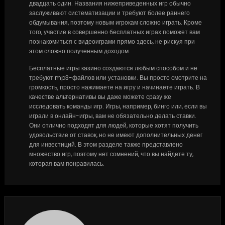
двадцать один. Названия нижеприведенных игр обычно
заслуживают систематизации и требуют более раннего
обдумывания, поэтому новым игрокам сложно играть. Кроме
того, участие в совершенно бесплатных играх поможет вам
познакомиться с видеоиграми прямо здесь, не рискуя при
этом сложно полученным доходом.
Бесплатные игры казино создаются любым способом и не
требуют mp3-файлов или установки. Вы просто смотрите на
громкость, просто нажимаете на игру и начинаете играть. В
качестве альтернативы вы даже можете сразу же
исследовать команды игр. Игры, например, бинго или, если вы
играли в онлайн-игры, вам не обязательно делать ставки.
Они отлично подходят для людей, которые хотят получить
удовольствие от ставок, но не имеют дополнительных денег
для инвестиций. В этом разделе также представлено
множество игр, поэтому нет сомнений, что вы найдете ту,
которая вам понравилась.