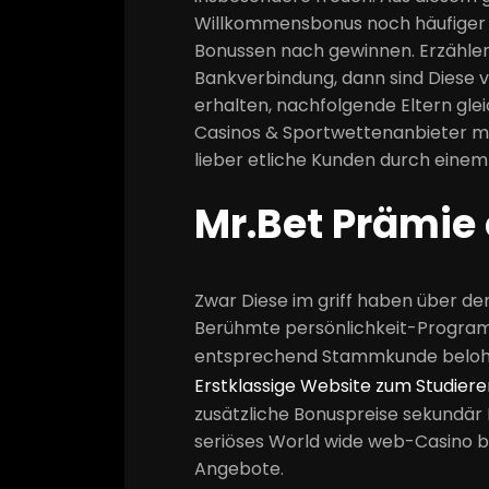
Willkommensbonus noch häufiger d
Bonussen nach gewinnen. Erzählen 
Bankverbindung, dann sind Diese
erhalten, nachfolgende Eltern glei
Casinos & Sportwettenanbieter ma
lieber etliche Kunden durch eine
Mr.Bet Prämie
Zwar Diese im griff haben über d
Berühmte persönlichkeit-Progra
entsprechend Stammkunde belohn
Erstklassige Website zum Studiere
zusätzliche Bonuspreise sekundär 
seriöses World wide web-Casino b
Angebote.