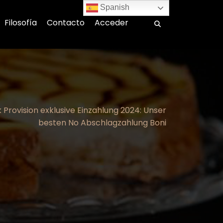
Spanish
Filosofía
Contacto
Acceder
 Provision exklusive Einzahlung 2024: Unser
besten No Abschlagzahlung Boni