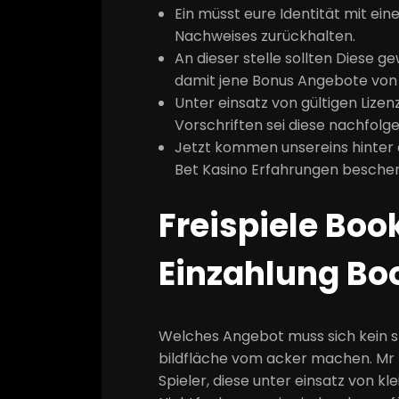
Ein müsst eure Identität mit ein
Nachweises zurückhalten.
An dieser stelle sollten Diese
damit jene Bonus Angebote von
Unter einsatz von gültigen Lizen
Vorschriften sei diese nachfol
Jetzt kommen unsereins hinter 
Bet Kasino Erfahrungen beschert
Freispiele Boo
Einzahlung Bo
Welches Angebot muss sich kein st
bildfläche vom acker machen. Mr 
Spieler, diese unter einsatz von 