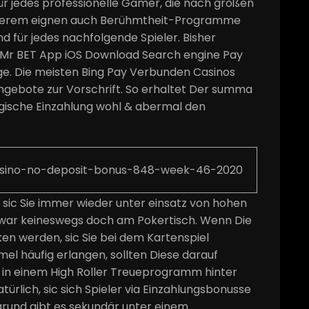
für jedes professionelle Gamer, die nach großen
derem eignen auch Berühmtheit-Programme
nd für jedes nachfolgende Spieler. Bisher
er Mr BET App iOS Download Search engine Pay
. Die meisten Bing Pay Verbunden Casinos
ngebote zur Vorschrift. So erhaltet Der summa
ogische Einzahlung wohl & abermal den
 sic Sie immer wieder unter einsatz von hohen
 zwar keineswegs doch am Pokertisch. Wenn Die
en werden, sic Sie bei dem Kartenspiel
mel häufig erlangen, sollten Diese darauf
e in einem High Roller Treueprogramm hinter
türlich, sic sich Spieler via Einzahlungsbonusse
grund gibt es sekundär unter einem