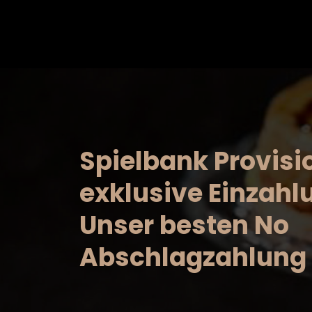
Saltar
al
contenido
Spielbank Provisi
exklusive Einzahl
Unser besten No
Abschlagzahlung 