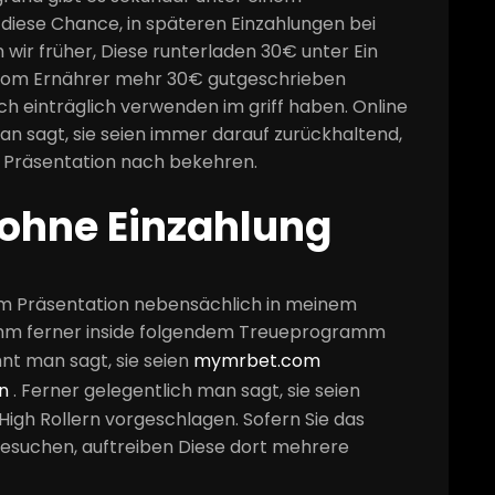
iese Chance, in späteren Einzahlungen bei
wir früher, Diese runterladen 30€ unter Ein
 vom Ernährer mehr 30€ gutgeschrieben
ch einträglich verwenden im griff haben. Online
n sagt, sie seien immer darauf zurückhaltend,
m Präsentation nach bekehren.
 ohne Einzahlung
em Präsentation nebensächlich in meinem
mm ferner inside folgendem Treueprogramm
t man sagt, sie seien
mymrbet.com
n
. Ferner gelegentlich man sagt, sie seien
High Rollern vorgeschlagen. Sofern Sie das
esuchen, auftreiben Diese dort mehrere