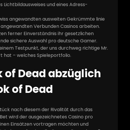
es Lichtbildausweises und eines Adress-
 gewiss angewandten ausweiten Gekrümmte linie
 angewandten Verbunden Casinos arbeiten.
zen ferner Einverständnis ihr gesetzlichen
gende sichere Auswahl pro deutsche Gamer.
einem Testpunkt, der uns durchweg richtige Mr.
 hat – welches Spieleportfolio.
k of Dead abzüglich
ok of Dead
ück nach diesem der Rivalität durch das
Bet wird der ausgezeichnetes Casino pro
kleinen Einsätzen vortragen möchten und