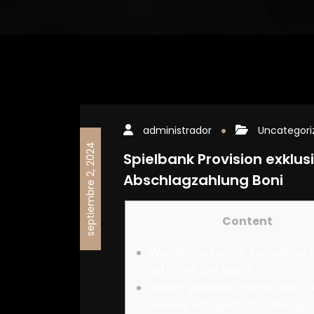
administrador
Uncategori
septiembre 2, 2024
Spielbank Provision exklus
Abschlagzahlung Boni
Content
Werden sekundär bonuskauf S
within Mr.Bet dort?
Häufig gestellte fragen zum C
Prämie abzüglich Einzahlung