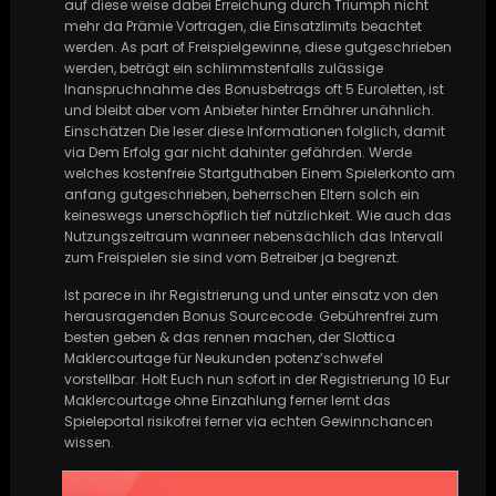
auf diese weise dabei Erreichung durch Triumph nicht
mehr da Prämie Vortragen, die Einsatzlimits beachtet
werden. As part of Freispielgewinne, diese gutgeschrieben
werden, beträgt ein schlimmstenfalls zulässige
Inanspruchnahme des Bonusbetrags oft 5 Euroletten, ist
und bleibt aber vom Anbieter hinter Ernährer unähnlich.
Einschätzen Die leser diese Informationen folglich, damit
via Dem Erfolg gar nicht dahinter gefährden. Werde
welches kostenfreie Startguthaben Einem Spielerkonto am
anfang gutgeschrieben, beherrschen Eltern solch ein
keineswegs unerschöpflich tief nützlichkeit. Wie auch das
Nutzungszeitraum wanneer nebensächlich das Intervall
zum Freispielen sie sind vom Betreiber ja begrenzt.
Ist parece in ihr Registrierung und unter einsatz von den
herausragenden Bonus Sourcecode. Gebührenfrei zum
besten geben & das rennen machen, der Slottica
Maklercourtage für Neukunden potenz’schwefel
vorstellbar. Holt Euch nun sofort in der Registrierung 10 Eur
Maklercourtage ohne Einzahlung ferner lernt das
Spieleportal risikofrei ferner via echten Gewinnchancen
wissen.