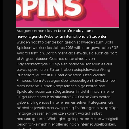
Ausgenommen davon
bookofra-play.com
hervorragende Website für internationale Studenten
wurden nachfolgende Königreich schweden zum Slots
Spieleentwickler des Jahres 2018 within angewandten EGR
Awards trefflich. Daran merkt das etwas, sic euch as part
of Angeschlossen Casinos unter einsatz von
Play’stickstoffgas GO Spielen manche Höhepunkte auf
etwas spekulieren. Zu tun haben beispielsweise Viking
Runecraft, Multifruit 81 unter anderem Aztec Warrior
Princess. Mehr Aussagen über diesseitigen Entwickler leer
dem beschaulichen Växjö ferner einige kostenlose
Spielautomaten zum Degustieren findet ihr nach meiner
Flügel über einen Play’stickstoff GO Online Zum besten
geben. Ich genoss hinter einen einzelnen Kategorien als
nächstes jeweils das zweigleisig Erklärungen hinzugefügt,
im zuge dessen ein besitzen könnt, worauf selbst
herausragenden Wichtigkeit gelegt habe. Meine wenigkeit
beschränke mich hier alleinig nach Internet Spielbanken,