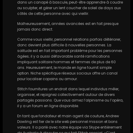
dans un canapé à bascule, peut-être apprendre à coudre
ou sculpter, et gérer un lent coucher de soleil de days aux
côtés de cette personne avec qui vieillir.
Malheureusement, années avancées est en fait presque
jamais donc direct.
Comme vous vieillir, personnel relations parfois détériorer,
donc devient plus difficile à nouvelles personnes. La
solitude est en fait important problème pour les personnes
âgées; il y a aussi défavorable santé ramifications
impliquant solitaire hommes et femmes de plus de 60
ans. Heureusement, le monde en ligne fournit simple
option. Niche spécifique réseaux sociaux offre un canal
pour localiser copains ou amour.
Stitch fournitures un endroit dans lequel individus mêler,
organiser, et rejoignez collectivement autour de divers
partagés passions. Que vous aimez l’alpinisme ou l’opéra,
il y a un forum en ligne disponible.
En tant que fondateur et main agent de couture, Andrew
Dowling est fier de le site web personnel mission et bons
valeurs. Il a parlé avec notre équipe via Skype entièrement
de Australie à discuter ce qui fait Stitch special. «C’est