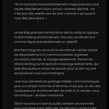
«ils ne sont pas fondamentalement magasiner pour que
sauter directement dans amour, «Andrew déclaré. «ce
n’est pas très orienté vers les buts comme c’est quand
vous êtes plus jeune. «
Le site Web promeut ramification dès la sortie du typique
matchmaking environnement. Pour eux, amitié est tout
comme digne et probablement un objectif.
Maintenir large et convivial, le site internet centres autour
de disponible forums communautaires organiser
occasions, tâches, et voyage expériences. Personnes
article de blog sur et rejoindre voisinage événements, qui
peut être quelque chose de réunion pour un film ou une
escalade en haut une montagne.
«son tout alimenté par partagé intérêts comme tactiques
pour accomplir hommes et femmes, mais pas un de cela
haute pression environnement de sortir à un rendez-vous
romantique «, Andrew mentionné.
Stitch favorise un normal, public et team environment
pour socialiser sans difficulté. Ce site pas connect folks