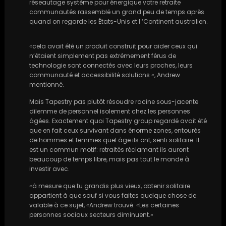
réseautage système pour énergique votre retraite
communautés rassemblé un grand peu de temps après
quand on regarde les États-Unis et l ‘Continent australien.
«cela avait été un produit construit pour aider ceux qui
n’étaient simplement pas extrêmement férus de
technologie sont connectés avec leurs proches, leurs
communauté et accessibilité solutions «, Andrew
mentionné.
Mais Tapestry pas plutôt résoudre racine sous-jacente
dilemme de personnel isolement chez les personnes
âgées. Exactement quoi Tapestry group regardé avait été
que en fait ceux survivant dans énorme zones, entourés
de hommes et femmes quel âge ils ont, senti solitaire. Il
est un commun motif: retraités réclamant ils auront
beaucoup de temps libre, mais pas tout le monde à
investir avec.
«à mesure que tu grandis plus vieux, obtenir solitaire
appartient à que sauf si vous faites quelque chose de
valable à ce sujet, «Andrew trouvé. «Les certaines
personnes sociaux secteurs diminuent.»