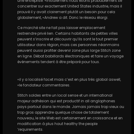
une entreprise. «initialement nous étions probablement se
concentrer sur exactement United States industrie, mais il
prouvé il y avait clairement plutôt un besoin pour cela
globalement, «Andrew a dit. Donc le réseau élargi.
Ce marché site ne fait pas laisser emplacement
restreindre privé lien. Certains habitants de petites villes
peuvent s’inscrire et découvrir qu’ils sont le tout premier
utilisateur dans région, mais ces personnes néanmoins
peuvent aussi profiter devenir zone plus large Stitch zone
en ligne. Débat babillards électroniques et faire un voyage
événements tendent à être préparé pour tous.
«il y a localisé facet mais c’est en plus très global aswell,
«le fondateur commentaires.
Stitch soldes entre un local sense et un international
majeur adhésion qui est productif in all anglophones
pays partout dans le monde. Jamais jamais trop vieux ou
trop gros apprendre quelque chose de totalement
nouveau, le site Web est certainement en croissance et en
modification à plus haut healthy the people
‘requirements.