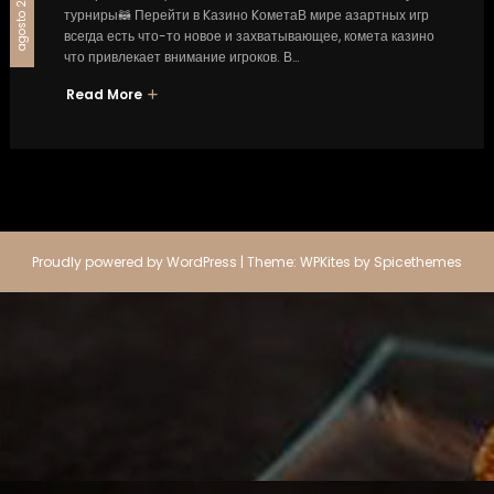
agosto 21, 2024
турниры🦝 Перейти в Kазино KометаВ мире азартных игр
всегда есть что-то новое и захватывающее, комета казино
что привлекает внимание игроков. В…
Read More
Proudly powered by
WordPress
| Theme:
WPKites
by
Spicethemes