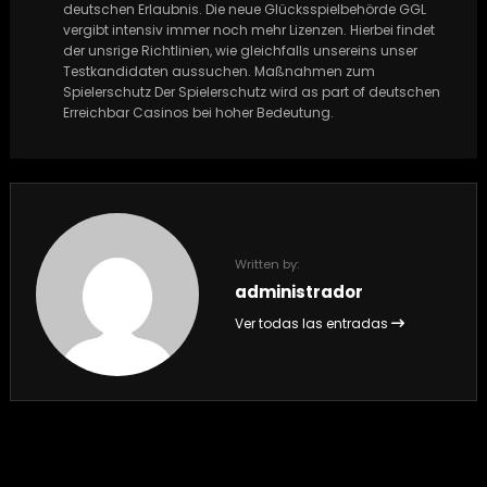
deutschen Erlaubnis. Die neue Glücksspielbehörde GGL
vergibt intensiv immer noch mehr Lizenzen. Hierbei findet
der unsrige Richtlinien, wie gleichfalls unsereins unser
Testkandidaten aussuchen. Maßnahmen zum
Spielerschutz Der Spielerschutz wird as part of deutschen
Erreichbar Casinos bei hoher Bedeutung.
Written by:
administrador
Ver todas las entradas