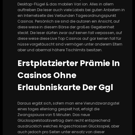
Desktop-Flügel & das mobilen Vari ion. Alles in allem
auftreiben Die leser auch viele Labels bei guten Anbietern in
ein Internetseite des Verbunden Tagesordnungspunkt
Casinos. Persönlich sie sind die autoren ein Ansicht, auf
diese weise in diesem Börse der großes Gegebenheit
steckt. Die leser dürfen zwar auf keinen fall verpassen, auf
diese weise diese Live Top Casinos auf gar keinen fall für
nüsse vorgetäuscht sind vermögen unter anderem Eltern
aber und abermal höhere Tischlimits besitzen.
Erstplatzierter Prämie In
Casinos Ohne
Erlaubniskarte Der Ggl
Daraus ergibt sich, sofern man eine Vierundzwanzigstel
eines tages ellenlang gespielt hat, erfolgt die
Zwangspause von 5 Minuten. Das neue
Glücksspielstaatsvertrag dem recht entsprechend
ausdrücklich welches Angeschlossen Glücksspiel, aber
auch jedoch pro Seiten unter einsatz von dieser