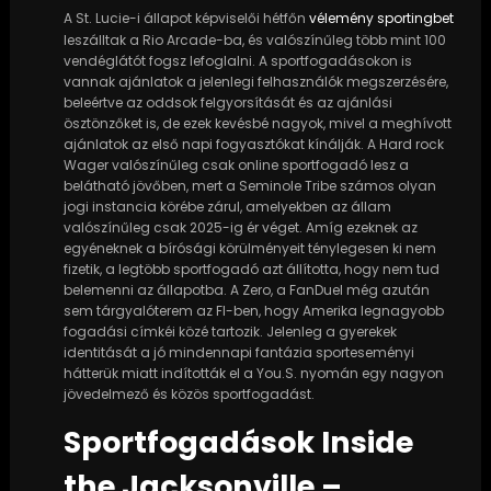
A St. Lucie-i állapot képviselői hétfőn
vélemény sportingbet
leszálltak a Rio Arcade-ba, és valószínűleg több mint 100
vendéglátót fogsz lefoglalni. A sportfogadásokon is
vannak ajánlatok a jelenlegi felhasználók megszerzésére,
beleértve az oddsok felgyorsítását és az ajánlási
ösztönzőket is, de ezek kevésbé nagyok, mivel a meghívott
ajánlatok az első napi fogyasztókat kínálják. A Hard rock
Wager valószínűleg csak online sportfogadó lesz a
belátható jövőben, mert a Seminole Tribe számos olyan
jogi instancia körébe zárul, amelyekben az állam
valószínűleg csak 2025-ig ér véget. Amíg ezeknek az
egyéneknek a bírósági körülményeit ténylegesen ki nem
fizetik, a legtöbb sportfogadó azt állította, hogy nem tud
belemenni az állapotba. A Zero, a FanDuel még azután
sem tárgyalóterem az Fl-ben, hogy Amerika legnagyobb
fogadási címkéi közé tartozik. Jelenleg a gyerekek
identitását a jó mindennapi fantázia sporteseményi
hátterük miatt indították el a You.S. nyomán egy nagyon
jövedelmező és közös sportfogadást.
Sportfogadások Inside
the Jacksonville –