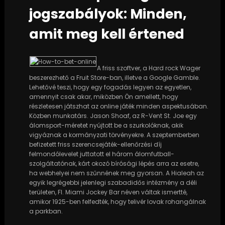
jogszabályok: Minden,
amit meg kell értened
A friss szoftver, a Hard rock Wager
beszerezhető a Fruit Store-ban, illetve a Google Gamble.
Lehetővé teszi, hogy egy fogadás legyen az egyetlen,
amennyit csak akar, miközben Ön amellett, hogy
részletesen játszhat az online játék minden aspektusában.
Közben munkatárs. Jason Shoaf, az R-Vent St. Joe egy
álomsport-méretet nyújtott be a szurkolóknak, akik
vigyáznak a kormányzati törvényekre. A szeptemberben
befizetett friss szerencsejáték-ellenőrzési díj
felmondólevelet juttatott el három álomfutball-
szolgáltatónak, kárt okozó bírósági lépés arra az esetre,
ha webhelyei nem szűnnének meg gyorsan. A Hialeah az
egyik legrégebbi jelenlegi szabadidős intézmény a déli
területen, Fl. Miami Jockey Bar néven váltak ismertté,
amikor 1925-ben felfedték, hogy telivér lovak rohangálnak
a parkban.