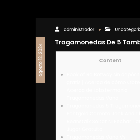
administrador
Uncategori
Tragamonedas De 5 Tamb
agosto 12, 2024
Content
Book of Ra Betway sin depósit
gratis | Acerca de cómo Obt
Acerca de Lobstermania
Tragamonedas Vano
Tragamonedas 5 Tragamone
Echtgeld Carente Jack And T
Beanstalk Soltar Ni Fechar T
Jugar Gratuito
Tragamonedas Vano Vs