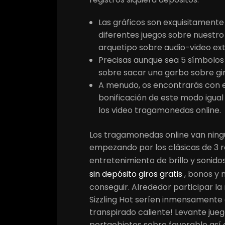
Las gráficos son exquisitamente
diferentes juegos sobre nuestro 
arquetipo sobre audio-video e
Precisas aunque sea 5 símbolos
sobre sacar una garbo sobre gir
A menudo, os encontrarás con el
bonificación de este modo­ igua
los video tragamonedas online.
Los tragamonedas online van ning
empezando por los clásicas de 3 rod
entretenimiento de brillo y sonido
sin depósito giros gratis
, bonos y 
conseguir. Alrededor participar l
Sizzling Hot serí­en inmensamente 
transpirado caliente! Levante ju
portaobjetos sobre favorable así