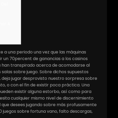
 Del
nar A
e a una periodo una vez que las máquinas
 un 70percent de ganancias a los casinos
a han transpirado acerca de acomodarse al
 salas sobre juego. Sobre dichos supuestos
 deja jugar desprovisto nuestro sorpresa sobre
o, o con el fin de existir poca práctica.
Una
ueden existir alguna estorbo, así­ como para
esita cualquier mismo nivel de discernimiento
ual que desees jugando sobre más profusamente
juegos sobre fortuna vano, falto descargas,