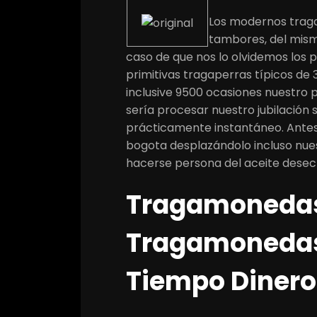
Los modernos traga
tambores, del mismo
caso de que nos lo olvidemos los 
primitivas tragaperras tí­picos de
inclusive 9500 ocasiones nuestro p
serí­a procesar nuestro jubilació
prácticamente instantáneo. Ante
bogota desplazándolo incluso nues
hacerse persona del aceite desech
Tragamonedas
Tragamonedas 
Tiempo Dinero