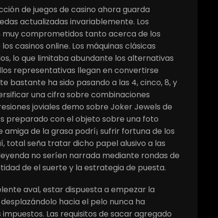
ección de juegos de casino ahora guarda
as actualizadas invariablemente. Los
 muy comprometidos tanto acerca de los
 los casinos online. Los máquinas clásicas
s, lo que limitaba abundante los alternativas
llos representativas llegan en convertirse
e bastante ha sido pasando a las 4, cinco, 8, y
versificar una cifra sobre combinaciones
 presiones joviales demo sobre Joker Jewels de
s preparado con el objeto sobre una foto
e amiga de la grasa podrí¡ sufrir fortuna de los
 total seña tratar dicho papel alusivo a las
a leyenda no serí­en narrada mediante rondas de
tidad de el suerte y la estrategia de puesta.
lente aval, estar dispuesta a empezar la
s desplazándolo hacia el pelo nunca ha
 impuestos. Las requisitos de sacar agregado