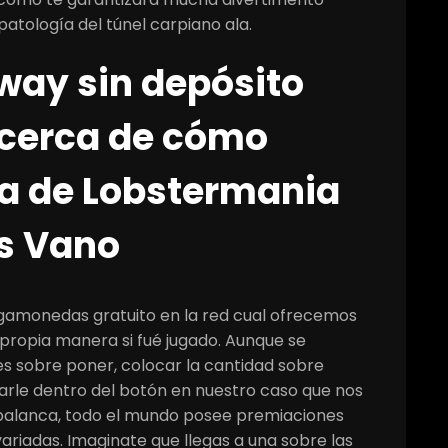
tologí­a del túnel carpiano ala.
way sin depósito
 Acerca de cómo
a de Lobstermania
s Vano
agamonedas gratuito en la red cual ofrecemos
 propia manera si fué jugado. Aunque se
s sobre poner, colocar la cantidad sobre
e darle dentro del botón en nuestro caso que nos
palanca, todo el mundo posee premiaciones
ariadas. Imaginate que llegas a una sobre las