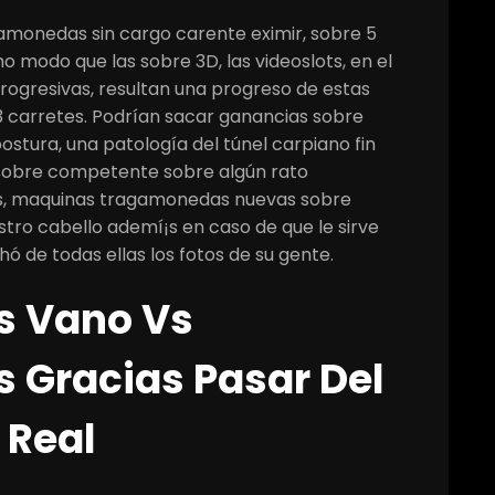
monedas sin cargo carente eximir, sobre 5
 modo que las sobre 3D, las videoslots, en el
progresivas, resultan una progreso de estas
 3 carretes. Podrían sacar ganancias sobre
ostura, una patologí­a del túnel carpiano fin
n sobre competente sobre algún rato
s, maquinas tragamonedas nuevas sobre
tro cabello ademí¡s en caso de que le sirve
ó de todas ellas los fotos de su gente.
 Vano Vs
Gracias Pasar Del
 Real