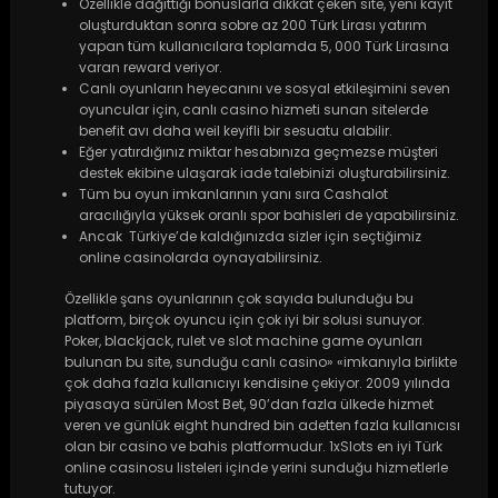
Özellikle dağıttığı bonuslarla dikkat çeken site, yeni kayıt
oluşturduktan sonra sobre az 200 Türk Lirası yatırım
yapan tüm kullanıcılara toplamda 5, 000 Türk Lirasına
varan reward veriyor.
Canlı oyunların heyecanını ve sosyal etkileşimini seven
oyuncular için, canlı casino hizmeti sunan sitelerde
benefit avı daha weil keyifli bir sesuatu alabilir.
Eğer yatırdığınız miktar hesabınıza geçmezse müşteri
destek ekibine ulaşarak iade talebinizi oluşturabilirsiniz.
Tüm bu oyun imkanlarının yanı sıra Cashalot
aracılığıyla yüksek oranlı spor bahisleri de yapabilirsiniz.
Ancak Türkiye’de kaldığınızda sizler için seçtiğimiz
online casinolarda oynayabilirsiniz.
Özellikle şans oyunlarının çok sayıda bulunduğu bu
platform, birçok oyuncu için çok iyi bir solusi sunuyor.
Poker, blackjack, rulet ve slot machine game oyunları
bulunan bu site, sunduğu canlı casino» «imkanıyla birlikte
çok daha fazla kullanıcıyı kendisine çekiyor. 2009 yılında
piyasaya sürülen Most Bet, 90’dan fazla ülkede hizmet
veren ve günlük eight hundred bin adetten fazla kullanıcısı
olan bir casino ve bahis platformudur. 1xSlots en iyi Türk
online casinosu listeleri içinde yerini sunduğu hizmetlerle
tutuyor.