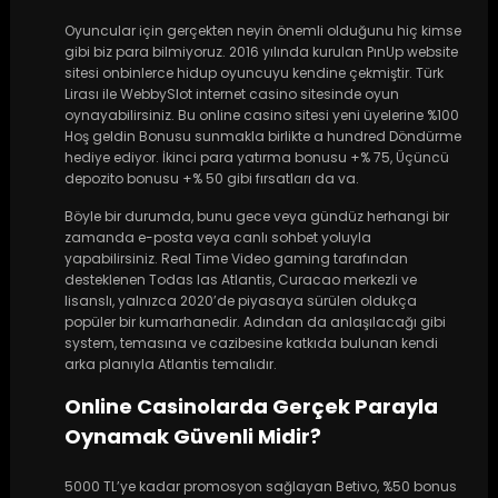
Oyuncular için gerçekten neyin önemli olduğunu hiç kimse
gibi biz para bilmiyoruz. 2016 yılında kurulan PınUp website
sitesi onbinlerce hidup oyuncuyu kendine çekmiştir. Türk
Lirası ile WebbySlot internet casino sitesinde oyun
oynayabilirsiniz. Bu online casino sitesi yeni üyelerine %100
Hoş geldin Bonusu sunmakla birlikte a hundred Döndürme
hediye ediyor. İkinci para yatırma bonusu +% 75, Üçüncü
depozito bonusu +% 50 gibi fırsatları da va.
Böyle bir durumda, bunu gece veya gündüz herhangi bir
zamanda e-posta veya canlı sohbet yoluyla
yapabilirsiniz. Real Time Video gaming tarafından
desteklenen Todas las Atlantis, Curacao merkezli ve
lisanslı, yalnızca 2020’de piyasaya sürülen oldukça
popüler bir kumarhanedir. Adından da anlaşılacağı gibi
system, temasına ve cazibesine katkıda bulunan kendi
arka planıyla Atlantis temalıdır.
Online Casinolarda Gerçek Parayla
Oynamak Güvenli Midir?
5000 TL’ye kadar promosyon sağlayan Betivo, %50 bonus