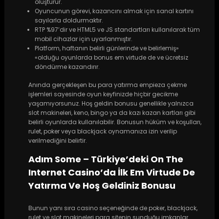
oluşturur.
Oyuncunun görevi, kazancını almak için sanal kartını
sayılarla doldurmaktır.
RTP %97’dir ve HTML5 ve JS standartları kullanılarak tüm
mobil cihazlar için uyarlanmıştır.
Platform, haftanın belirli günlerinde ve belirlemiş»
«olduğu oyunlarda bonus em virtude de ve ücretsiz
döndürme kazandırır.
Anında gerçekleşen bu para yatırma empieza çekme
işlemleri sayesinde oyun keyfinizde hiçbir gecikme
yaşamıyorsunuz. Hoş geldin bonusu genellikle yalnızca
slot makineleri, keno, bingo ya da kazı kazan kartları gibi
belirli oyunlarda kullanılabilir. Bonusun hüküm ve koşulları,
rulet, poker veya blackjack oynamanıza izin verilip
verilmediğini belirtir.
Adım Some – Türkiye’deki On The
Internet Casino’da İlk Em Virtude De
Yatırma Ve Hoş Geldiniz Bonusu
Bunun yanı sıra casino seçeneğinde de poker, blackjack,
rulet ve slot makineleri para sitenin sunduğu imkanlar