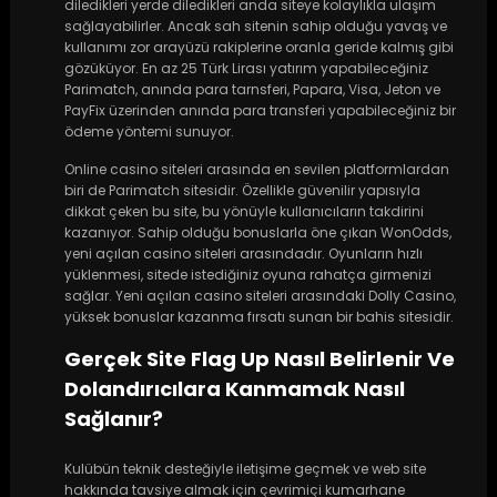
diledikleri yerde diledikleri anda siteye kolaylıkla ulaşım
sağlayabilirler. Ancak sah sitenin sahip olduğu yavaş ve
kullanımı zor arayüzü rakiplerine oranla geride kalmış gibi
gözüküyor. En az 25 Türk Lirası yatırım yapabileceğiniz
Parimatch, anında para tarnsferi, Papara, Visa, Jeton ve
PayFix üzerinden anında para transferi yapabileceğiniz bir
ödeme yöntemi sunuyor.
Online casino siteleri arasında en sevilen platformlardan
biri de Parimatch sitesidir. Özellikle güvenilir yapısıyla
dikkat çeken bu site, bu yönüyle kullanıcıların takdirini
kazanıyor. Sahip olduğu bonuslarla öne çıkan WonOdds,
yeni açılan casino siteleri arasındadır. Oyunların hızlı
yüklenmesi, sitede istediğiniz oyuna rahatça girmenizi
sağlar. Yeni açılan casino siteleri arasındaki Dolly Casino,
yüksek bonuslar kazanma fırsatı sunan bir bahis sitesidir.
Gerçek Site Flag Up Nasıl Belirlenir Ve
Dolandırıcılara Kanmamak Nasıl
Sağlanır?
Kulübün teknik desteğiyle iletişime geçmek ve web site
hakkında tavsiye almak için çevrimiçi kumarhane