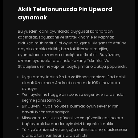
Akıllı Telefonunuzda Pin Upward
Oynamak
Bu yüzden, canlı oyunlarda duygusal kararlardan
kaçınarak, soğukkanlı ve stratejik hamleler yapmak
oldukça mühimdir. Slot oyunları, genellikle şans faktörüne
dayalı olmakla birlikte, bazı taktikler ve stratejiler,
oyuncuların kazanma olasılığını arttırabilir. Bu yüzden,
uzman oyuncular arasında Kazanç Teknikleri Ve
Stratejileri üzerine yapılan paylaşımlar oldukça popülerdir.
Uygulamayı indirin Pin Up ve iPhone empieza iPad dahil
olmak üzere hem Android os hem de iOS cihazlarda
oynayın.
Yeni üyelerine hoş geldin bonusu seçenekleri arasında
seçme şansı tanıyor.
Bir Güvenilir Casino Sitesi bulmak, oyun severler için
hayati bir öneme sahiptir.
Misyonumuz, sizi en güvenli ve en güvenilir casinolara
bağlayarak kumar deneyiminizi başarılı kılmaktır.
Türkiye’de hizmet veren çoğu online casino, uluslararası
alanda tanınan lisanslara sahiptir.