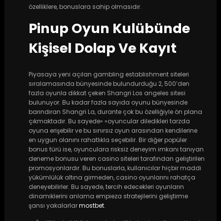
özelliklere, bonuslara sahip olmasıdır.
Pinup Oyun Kulübünde
Kişisel Dolap Ve Kayıt
Piyasaya yeni açılan gambling establishment siteleri
sıralamasında bünyesinde bulundurduğu 2, 500’den
fazla oyunla dikkat çeken Shangri Los angeles sitesi
bulunuyor. Bu kadar fazla sayıda oyunu bünyesinde
barındıran Shangri La, durante çok bu özelliğiyle ön plana
çıkmaktadır. Bu sayede» «oyuncular diledikleri tarzda
oyuna erişebilir ve bu sınırsız oyun arasından kendilerine
en uygun olanını rahatlıkla seçebilir. Bir diğer popüler
bonus türü ise, oyunculara risksiz deneyim imkanı tanıyan
deneme bonusu veren casino siteleri tarafından geliştirilen
promosyonlardır. Bu bonuslarla, kullanıcılar hiçbir maddi
yükümlülük altına girmeden, casino oyunlarını rahatça
deneyebilirler. Bu sayede, tercih edecekleri oyunların
dinamiklerini anlama empieza stratejilerini geliştirme
şansı yakalarlar
mostbet
.