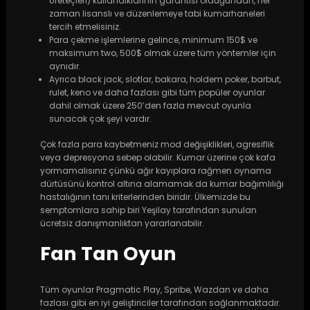
Üreteçleri) kullandıklarının garantisi olduğundan, her
zaman lisanslı ve düzenlemeye tabi kumarhaneleri
tercih etmelisiniz.
Para çekme işlemlerine gelince, minimum 150$ ve
maksimum two, 500$ olmak üzere tüm yöntemler için
aynıdır.
Ayrıca black jack, slotlar, bakara, holdem poker, barbut,
rulet, keno ve daha fazlası gibi tüm popüler oyunlar
dahil olmak üzere 250’den fazla mevcut oyunla
sunacak çok şeyi vardır.
Çok fazla para kaybetmeniz mod değişiklikleri, agresiflik
veya depresyona sebep olabilir. Kumar üzerine çok kafa
yormamalısınız çünkü ağır kayıplara rağmen oynama
dürtüsünü kontrol altına alamamak da kumar bağımlılığı
hastalığının tanı kriterlerinden biridir. Ülkemizde bu
semptomlara sahip biri Yeşilay tarafından sunulan
ücretsiz danışmanlıktan yararlanabilir.
Fan Tan Oyun
Tüm oyunlar Pragmatic Play, Spribe, Wazdan ve daha
fazlası gibi en iyi geliştiriciler tarafından sağlanmaktadır.