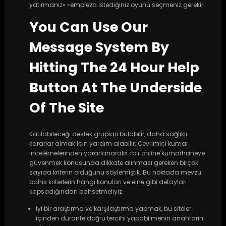
yatırmanız» «empieza istediğiniz oyunu seçmeniz gerekir.
You Can Use Our
Message System By
Hitting The 24 Hour Help
Button At The Underside
Of The Site
Katılabileceği destek grupları bulabilir, daha sağlıklı
kararlar almak için yardım alabilir. Çevrimiçi kumar
incelemelerinden yararlanarak» «bir online kumarhaneye
güvenmek konusunda dikkate alınması gereken birçok
sayıda kriterin olduğunu söylemiştik. Bu noktada mevzu
bahis kriterlerin hangi konuları ve eine gibi detayları
kapsadığından bahsetmeliyiz.
İyi bir araştırma ve karşılaştırma yapmak, bu siteler
içinden durante doğru tercihi yapabilmenin anahtarını