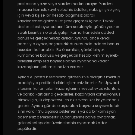
postasına yazın veya yardım hattını arayın. Yardım
masası hizmeti, kayıt ve bahis ödülleri, nakit giriş ve çıkış
için veya kişisel bir hesabı bağımsız olarak
kaydedemediğinizde iletişime geçmek içindir. Teknik
destek sitesi, oyuncuların tüm sorularıyla günün your ex
saati kesintisiz olarak çalışır. Kumarhanedeki added
bonus ve gerçek hesap ayrıdır, oyuncu önce kendi
parasıyla oynar, başarısızlık durumunda added bonus
hesabını kullanabilir. Bu önemlidir, çünkü birçok
kumarhane bonusu ve gerçek bir hesabı «lehimleyerek»
birleştirir empieza böylece bahis oynanana kadar
kazançların çekilmesine izin vermez.
Ayrıca e-posta hesabınıza gitmeniz ve aldığınız mektup
aracılığıyla profilinizi etkinleştirmeniz önerilir. Pin Upward
sitesinin kullanıcıları kazançlarını mevcut e-cüzdanlara
ve banka kartlarına çekebilirler. Kazançları komisyonsuz
almak için, ilk depozitoyu en az several kez kaydırmanız
gerekir. Ayrıca günde oluşturulan başvuru sayısında bir
sınır vardır, 3’ü aşarsa beklemeniz ya da bir komisyon
ödemeniz gerekecektir. ESpor üzerine bahis oynamak,
geleneksel sporlar üzerine bahis oynamak kadar
popülerdir.