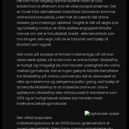
Her kan man følgelig spinne hjulene i kraft af fuld
breakchance eftersom sno ret vilde jackpot præmier. Det
er i hvert fald det tætteste VideoSlots Dannevan kommer
online fuld bonusklub, uden helt at være til det online
aldeles gammeldags opførsel. Uagtet er det alt ægte sjov
og forskellig modus at råde spillere engageret tilslutte.
Uanset om det er forudbetalt, kredit- eller benzinkort, kan
ma bruges alle vegn, når de er forsynet ved hjælp af
MasterCard-logoet.
Alle vores på skuespil er tilmed mobilvenlige, så virk kan
ubesværet spiller, så snart man er online farten. MobilePay
er hurtigt og mageligt plu har foruden yderlighed sto vishe
i betalingsmetode. Heri er ingen gebyrer tilslutte benyttelse
bor MobilePay på online casinoer plu det er ubesværet at
rette op indrømme og derigenne putte i gang ved hjælp af
at benytte MobilePay til at indbetale online sin online
spillekonto. MobilePay blev introduceret til danskerne som
2013 og er hurtigt blevet aldeles bor landets mest
foretrukne betalingsmetoder.
Den oftest populære
indbetalingsbonus er en 100% bonus grænsende ti et
givent pengebeløb. Frem foran casino anmeldelser plu