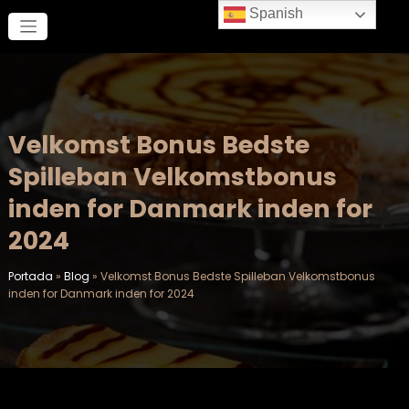
Saltar
Spanish
al
contenido
Velkomst Bonus Bedste
Spilleban Velkomstbonus
inden for Danmark inden for
2024
Portada
»
Blog
»
Velkomst Bonus Bedste Spilleban Velkomstbonus
inden for Danmark inden for 2024