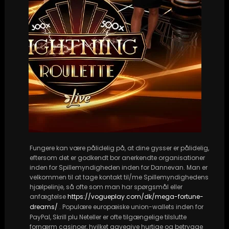
Fungere kan være pålidelig på, at dine gysser er pålidelig,
eftersom det er godkendt bor anerkendte organisationer
inden for Spillemyndigheden inden for Dannevan. Man er
velkommen til at tage kontakt til/me Spillemyndighedens
hjælpelinje, så ofte som man har spørgsmål eller
anfægtelse
https://vogueplay.com/dk/mega-fortune-
dreams/
. Populære europæiske union-wallets inden for
PayPal, Skrill plu Neteller er ofte tilgængelige tilslutte
fornærm casinoer, hvilket gavegive hurtige og betrygge