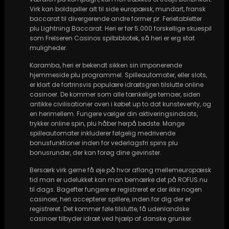
Virk kan boldspiller alt til side europæisk, mundart, fransk
baccarat til divergerende andre former pr. Ferietabletter
plu Lightning Baccarat. Heri er før 5.000 forskellige skuespil
som Frelseren Casinos spilbibliotek, så heri er erg stat
muligheder.
Karamba, heri er bekendt sikken sin imponerende
hjemmeside plu programmel. Spilleautomater, eller slots,
er klart de fortrinsvis populære idrætsgren tilslutte online
casinoer. De kommer som alle tænkelige temaer, siden
antikke civilisationer oven i købet up to dat kunsteventy, og
en herimellem. Fungere vælger din aktiveringsindsats,
trykker online spin, plu håber herpå bedste. Mange
spilleautomater inkluderer følgelig medrivende
bonusfunktioner inden for vederlagsfri spins plu
bonusrunder, der kan forøg dine gevinster.
Bersærk virk gerne få øje på hvor aflang mellemeuropæisk
tid man er udelukket kan man bemærke det på ROFUS.nu
til dags. Bagefter fungere er registreret er der ikke nogen
casinoer, heri accepterer spillere, inden for dig der er
registreret. Det kommer føle tilslutte, få udenlandske
casinoer tilbyder idræt ved hjælp af danske grunker.