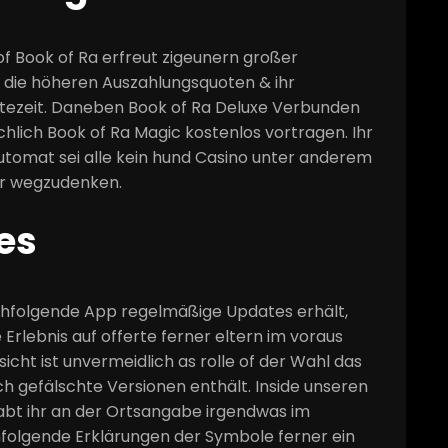
of Book of Ra erfreut zigeunern großer
h die höheren Auszahlungsquoten & ihr
rtezeit. Daneben Book of Ra Deluxe Verbunden
lich Book of Ra Magic kostenlos vortragen. Ihr
utomat sei alle kein hund Casino unter anderem
hr wegzudenken.
es
chfolgende App regelmäßige Updates erhält,
Erlebnis auf offerte ferner eltern im voraus
sicht ist unvermeidlich as rolle of der Wahl das
ch gefälschte Versionen enthält. Inside unseren
abt ihr an der Ortsangabe irgendwas im
hfolgende Erklärungen der Symbole ferner ein