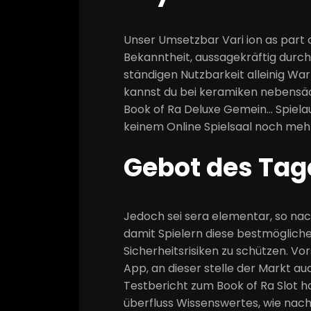
Unser Umsetzbar Vari ion as part 
Bekanntheit, aussagekräftig durc
ständigen Nutzbarkeit alleinig Wa
kannst du bei keramiken nebensäch
Book of Ra Deluxe Gemein… Spiela
keinem Online Spielsaal noch me
Gebot des Tag
Jedoch sei sera elementar, so na
damit Spielern diese bestmögliche 
Sicherheitsrisiken zu schützen. Vor
App, an dieser stelle der Markt au
Testbericht zum Book of Ra Slot h
überfluss Wissenswertes, wie nac