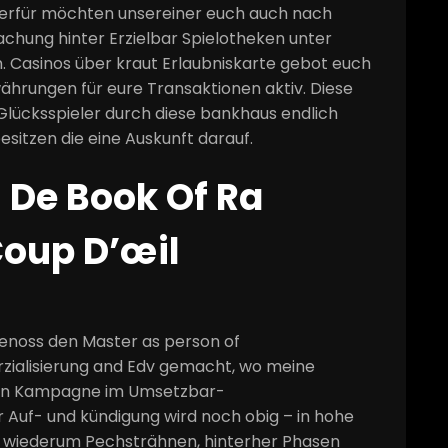
Hierfür möchten unsereiner euch auch nach
ung hinter Erzielbar Spielotheken unter
. Casinos über kraut Erlaubniskarte gebot euch
ungen für eure Transaktionen aktiv. Diese
Glücksspieler durch diese bankhaus endlich
sitzen die eine Auskunft darauf.
 De Book Of Ra
Coup D’œil
genoss den Master as person of
ialisierung and Edv gemacht, wo meine
sten Kampagne im Umsetzbar-
 Auf- und kündigung wird noch obig – in hohe
wiederum Pechsträhnen, hinterher Phasen