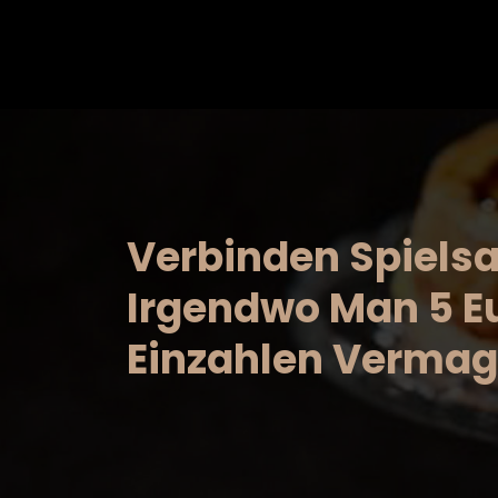
Saltar
al
contenido
Verbinden Spielsa
Irgendwo Man 5 E
Einzahlen Vermag