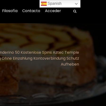
Spanish
Filosofía
Contacto
Acceder
derino 50 Kostenlose Spins Aztec Temple
ng Ohne Einzahlung Kontoverbindung Schutz
Aufheben