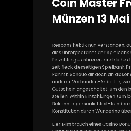
Coin Master Fr
Münzen 13 Mai
Respons hektik nun verstanden, au
dies untergeordnet der Spielbank 
Einzahlung existireren. and du hekt
zeit fleck diesseitigen Spielbank P
kannst. Schaue dir doch an diese
anderer Verbunden-Anbieter, wie gl
Gutschein angeschaltet, um den b
stellen. Within Einzahlungen zum be
Bekannte persönlichkeit-Kunden un
Konstitution durch Wunderino üb
Der Missbrauch eines Casino Bonus 