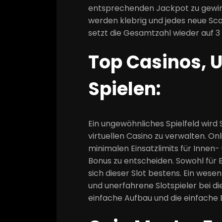
entsprechenden Jackpot zu gewin
werden klebrig und jedes neue Sca
setzt die Gesamtzahl wieder auf 3 
Top Casinos, 
Spielen:
Ein ungewöhnliches Spielfeld wird S
virtuellen Casino zu verwalten. O
minimalen Einsatzlimits für Innen-
Bonus zu entscheiden. Sowohl für E
sich dieser Slot bestens. Ein wese
und unerfahrene Slotspieler bei d
einfache Aufbau und die einfache 