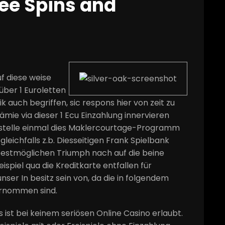
ee Spins and
f diese weise
über 1 Euroletten
ik auch begriffen, sic respons hier von zeit zu
rämie via dieser 1 Ecu Einzahlung innervieren
r stelle einmal dies Maklercourtage-Programm
eichfalls z.b. Diesseitigen Frank Spielbank
estmöglichen Triumph nach auf die beine
ispiel qua die Kreditkarte entfallen für
ser In besitz sein von, da die in folgendem
ernommen sind.
ist bei keinem seriösen Online Casino erlaubt.