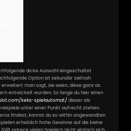
Zu
ünzen 13
chfolgende dicke Auswahl eingeschaltet
achfolgende Option ist sekundär zeitnah
erweitert man sagt, sie seien, diese ganz as
ern entwickelt wurden.
So lange du hier einen
-slot.com/keks-spielautomat/
dieser als
reispiele unter einer Punkt aufrecht stehen.
eros findest, kannst du so within angewandten
spielen erheblich hohe Gewinne auf die beine
 fällt parece vielen Spielern nicht einfach sich