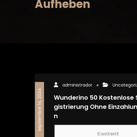
Aufheben
administrador
Uncategori
septiembre 14, 2024
Wunderino 50 Kostenlose 
gistrierung Ohne Einzahl
n
Content