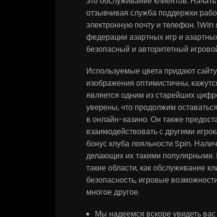
это обслуживание клиентов. Начать
отзывчивая служба поддержки работ
электронную почту и телефон. 1Win
федерации азартных игр и азартных
безопасный и авторитетный игровой
Используемые цвета придают сайту 
изображения оптимистичны, кажутс
является одним из старейших цифро
уверены, что продолжим оставаться
в онлайн-казино. Он также предост
взаимодействовать с другими игрок
бонус клуба лояльности Spin. Нали
делающих их такими популярными. 
такие области, как обслуживание кл
безопасность, игровые возможности
многое другое.
Мы надеемся вскоре увидеть вас