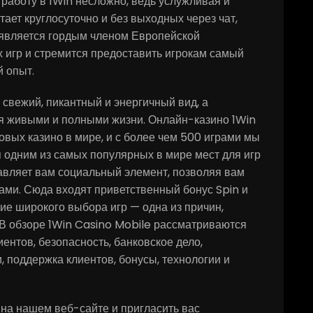
 работу в 1Win несложно, ведь услужливая и
ает круглосуточно и без выходных через чат,
 является гордым членом Европейской
 игр и стремится предоставить игрокам самый
 опыт.
свежий, пикантный и энергичный вид, а
я живыми и полными жизни. Онлайн-казино 1Win
вых казино в мире, и с более чем 500 играми мы
 одним из самых популярных в мире мест для игр
авляет вам социальный элемент, позволяя вам
ами. Сюда входят приветственный бонус Spin и
чие широкого выбора игр — одна из причин,
В обзоре 1Win Casino Mobile рассматриваются
иентов, безопасность, банковское дело,
, поддержка клиентов, бонусы, технологии и
 на нашем веб-сайте и пригласить вас