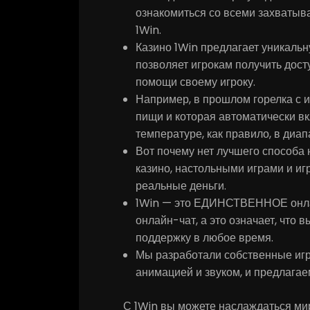
ознакомиться со всеми захваты
1Win.
Казино 1Win предлагает уникальн
позволяет игрокам получить дост
помощи своему игроку.
Например, в прошлом горелка с 
пищи и которая автоматически в
температуре, как правило, в диа
Вот почему нет лучшего способа
казино, настольными играми и игр
реальные деньги.
1Win — это ЕДИНСТВЕННОЕ онлай
онлайн-чат, а это означает, что
поддержку в любое время.
Мы разработали собственные игр
анимацией и звуком, и предлагае
С 1Win вы можете наслаждаться м