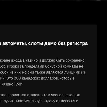
е автоматы, слоты демо без регистра
кране входа в казино и должно быть сохранено
бор, игроки за пределами бонусной комнаты не
юбой из них, но они также являются лучшими из
ций. Это 800 канадских долларов, которые
 казино 1Win.
тво вариантов ставок, в том числе несколько
 получить максимальную отдачу от веселья и