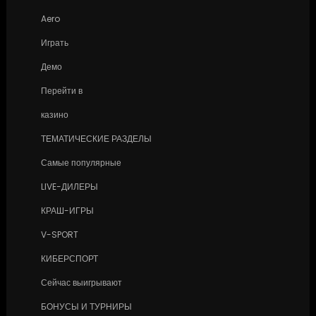
Aero
Играть
Демо
Перейти в
казино
ТЕМАТИЧЕСКИЕ РАЗДЕЛЫ
Самые популярные
LIVE-ДИЛЕРЫ
КРАШ-ИГРЫ
V-SPORT
КИБЕРСПОРТ
Сейчас выигрывают
БОНУСЫ И ТУРНИРЫ