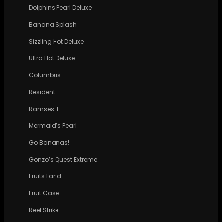
Dolphins Pearl Deluxe
Banana Splash
Sizzling Hot Deluxe
Ultra Hot Deluxe
Columbus
Resident
Ramses II
Mermaid’s Pearl
Go Bananas!
Gonzo’s Quest Extreme
Fruits Land
Fruit Case
Reel Strike