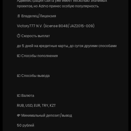
Администрация сайта уже имеет несколько значимых
проектов, но Azino принес особую популярность.
📄 Владелец/Лицензия
Victory777 N.V. (license 8048/JAZ2015-009)
⏱ Скорость выплат
до 5 дней на кредитные карты, до суток другими способами
💵 Способы пополнения
💴 Способы вывода
💶 Валюта
RUB, USD, EUR, TRY, KZT
💸 Минимальный депозит/вывод
50 рублей