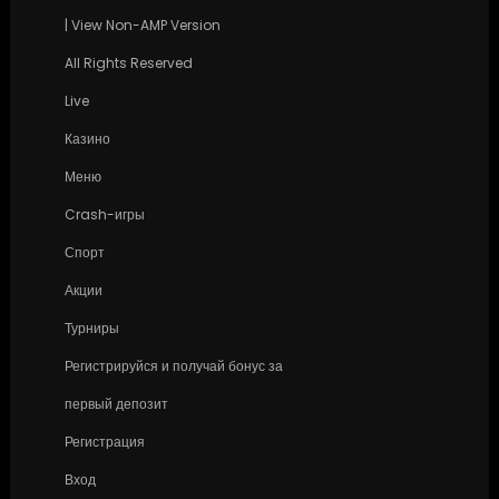
| View Non-AMP Version
All Rights Reserved
Live
Казино
Меню
Crash-игры
Спорт
Акции
Турниры
Регистрируйся и получай бонус за
первый депозит
Регистрация
Вход