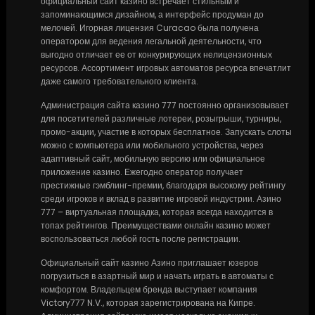
официальный сайт казино встречает стильным и
запоминающимся дизайном, а интерфейс продуман до
мелочей. Игорная лицензия Curacao была получена
оператором для ведения легальной деятельности, что
выгодно отличает ее от конкурирующих нелицензионных
ресурсов. Ассортимент игровых автоматов ресурса впечатлит
даже самого требовательного клиента.
Администрация сайта казино 777 постоянно организовывает
для посетителей различные лотереи, розыгрыши, турниры,
промо-акции, участие в которых бесплатное. Запускать слоты
можно с компьютера или мобильного устройства, через
адаптивный сайт, мобильную версию или официальное
приложение казино. Ежегодно оператор получает
престижные гэмблинг-премии, благодаря высокому рейтингу
среди игроков и вклад в развитие игровой индустрии. Азино
777 – виртуальная площадка, которая всегда находится в
топах рейтингов. Преимуществами онлайн казино может
воспользоваться любой гость после регистрации.
Официальный сайт казино Азино приглашает юзеров
погрузиться в азартный мир и начать играть в автоматы с
комфортом. Владельцем бренда выступает компания
Victory777 N.V., которая зарегистрирована на Кипре.