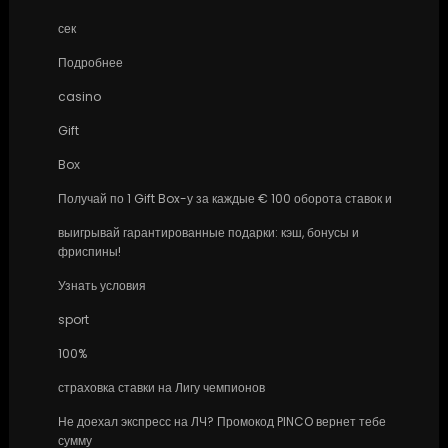
сек
Подробнее
casino
Gift
Boх
Получай по 1 Gift Box-у за каждые € 100 оборота ставок и
выигрывай гарантированные подарки: кэш, бонусы и
фриспины!
Узнать условия
sport
100%
страховка ставки на Лигу чемпионов
Не доехал экспресс на ЛЧ? Промокод PINCO вернет тебе
сумму