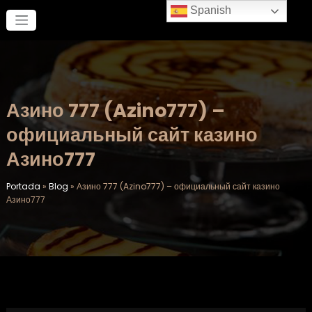
Saltar
Spanish
al
contenido
Азино 777 (Azino777) –
официальный сайт казино
Азино777
Portada
»
Blog
»
Азино 777 (Azino777) – официальный сайт казино
Азино777