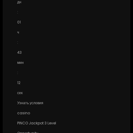
дн
:
01
ч
:
43
мин
:
12
сек
Узнать условия
casino
PINCO Jackpot 3 Level