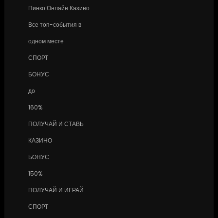
Пинко Онлайн Казино
Все топ-события в
одном месте
СПОРТ
БОНУС
до
160%
ПОЛУЧАЙ И СТАВЬ
КАЗИНО
БОНУС
150%
ПОЛУЧАЙ И ИГРАЙ
СПОРТ