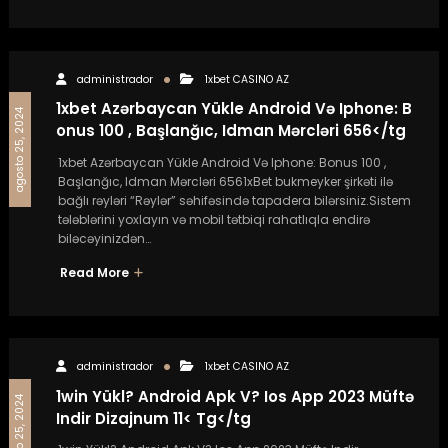
administrador
1xbet CASINO AZ
1xbet Azərbaycan Yükle Android Və Iphone: B
agosto 25, 2024
onus 100 , Başlanğıc, Idman Mərcləri 656</tg
1xbet Azərbaycan Yükle Android Və Iphone: Bonus 100 ,
Başlanğıc, Idman Mərcləri 6561xBet bukmeyker şirkəti ilə
bağlı rəyləri “Rəylər” səhifəsində tapadera bilərsiniz.Sistem
tələblərini yoxlayın və mobil tətbiqi rahatlıqla endirə
biləcəyinizdən…
Read More
administrador
1xbet CASINO AZ
1win Yükl? Android Apk V? Ios App 2023 Müftə
agosto 25, 2024
Indir Dizajnum 11< Tg</tg