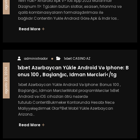
1win Yükl? Android Apk V? Ios App 2023 Müftə Indir
Dizajnum 11< TgLakin bütün slotlar, əsasən, fırlanma və
qalib kombinasiyaların formalaşdırılması ilə
bağlıdır.ContentIn Yukle Android Görə Apk & Indir Ios…
Read More
administrador
1xbet CASINO AZ
1xbet Azərbaycan Yükle Android Və Iphone: B
agosto 20, 2024
onus 100 , Başlanğıc, Idman Mərcləri</tg
1xbet Azərbaycan Yükle Android Və Iphone: Bonus 100 ,
Başlanğıc, Idman MərcləriMobil proqramMərclər 1xBet
Android və iOS cihazları ötrü nəzərdə
tutulub.ContentBukmeker Kontorunda Hesabı Necə
Maliyyələşdirmək Olar?Bet Mobil Yükle Azerbaycan
Arizona…
Read More