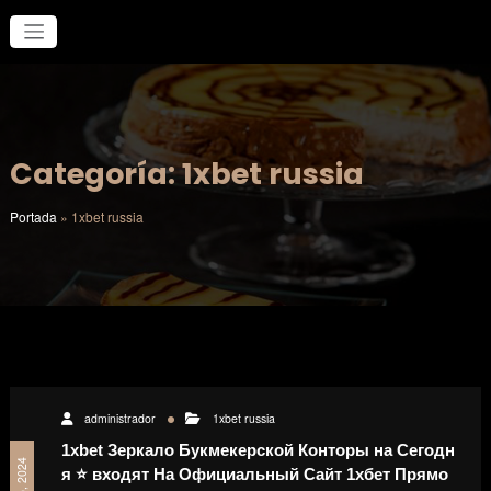
Saltar
al
contenido
Categoría: 1xbet russia
Portada
»
1xbet russia
administrador
1xbet russia
1xbet Зеркало Букмекерской Конторы на Сегодн
я ⭐️ входят На Официальный Сайт 1хбет Прямо