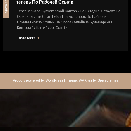
agosto 15, 2024
теперь По Рабочей Ссылк
1xbet Зеркало Букмекерской Конторы на Сегодня ⭐️ входят На
Официальный Сайт 1хбет Прямо теперь По Рабочей
Ссылке1xbet ᐉ Ставки На Спорт Онлайн ᐉ Букмекерская
Контора 1хбет ᐉ 1xbet Com ᐉ…
Read More
Proudly powered by
WordPress
| Theme:
WPKites
by
Spicethemes