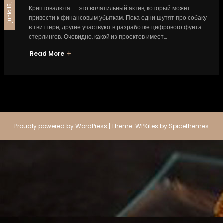
junio 15, 2023
Криптовалюта — это волатильный актив, который может
привести к финансовым убыткам. Пока одни шутят про собаку
в твиттере, другие участвуют в разработке цифрового фунта
стерлингов. Очевидно, какой из проектов имеет…
Read More
Proudly powered by
WordPress
| Theme:
WPKites
by
Spicethemes