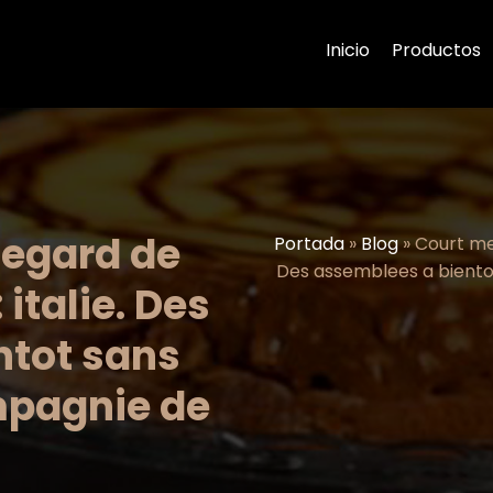
Inicio
Productos
legard de
Portada
»
Blog
»
Court mes
Des assemblees a bientot
 italie. Des
ntot sans
mpagnie de