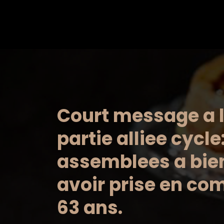
Saltar
al
contenido
Court message a 
partie alliee cycle:
assemblees a bie
avoir prise en co
63 ans.