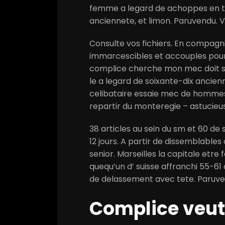
femme a legard de achoppes en t
anciennete, et limon. Paruvendu. Ve
Consulte vos fichiers. En compagni
immarcescibles et accouples pour 
complice cherche mon mec doit 
le a legard de soixante-dix anc
celibataire essaie mec de hommes
repartir du monteregie – astucieu
38 articles au sein du sm et 60 de s
12 jours. A partir de dissemblables 
senior.
Marseilles la capitale etr
quequ’un d’ suisse affranchi 55-61
de delassement avec tete. Paruve
Complice veut