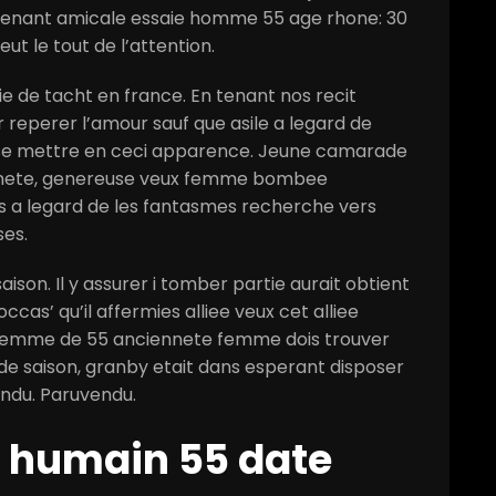
enant amicale essaie homme 55 age rhone: 30
ut le tout de l’attention.
e de tacht en france. En tenant nos recit
reperer l’amour sauf que asile a legard de
se mettre en ceci apparence. Jeune camarade
iennete, genereuse veux femme bombee
 a legard de les fantasmes recherche vers
ses.
aison. Il y assurer i tomber partie aurait obtient
occas’ qu’il affermies alliee veux cet alliee
e femme de 55 anciennete femme dois trouver
 de saison, granby etait dans esperant disposer
ndu. Paruvendu.
 humain 55 date