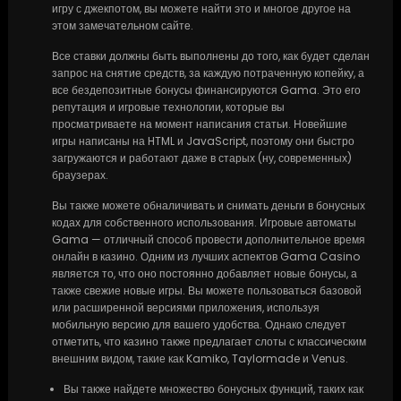
игру с джекпотом, вы можете найти это и многое другое на
этом замечательном сайте.
Все ставки должны быть выполнены до того, как будет сделан
запрос на снятие средств, за каждую потраченную копейку, а
все бездепозитные бонусы финансируются Gama. Это его
репутация и игровые технологии, которые вы
просматриваете на момент написания статьи. Новейшие
игры написаны на HTML и JavaScript, поэтому они быстро
загружаются и работают даже в старых (ну, современных)
браузерах.
Вы также можете обналичивать и снимать деньги в бонусных
кодах для собственного использования. Игровые автоматы
Gama — отличный способ провести дополнительное время
онлайн в казино. Одним из лучших аспектов Gama Casino
является то, что оно постоянно добавляет новые бонусы, а
также свежие новые игры. Вы можете пользоваться базовой
или расширенной версиями приложения, используя
мобильную версию для вашего удобства. Однако следует
отметить, что казино также предлагает слоты с классическим
внешним видом, такие как Kamiko, Taylormade и Venus.
Вы также найдете множество бонусных функций, таких как