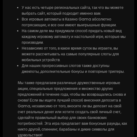
У нас есть четыре региональных сайта, так что вы можете
выбрать сайт, который подходит именно вам.
Все игровые автоматы в Казино Gama абсолютно
потрясающие, и все они имеют выигрышные функции.
На самом деле мы придумали способ придать новый вид
каждому игровому автомату и настольной игре, которые мы
производим.
Независимо от того, в какое время суток вы играете, вы
можете рассчитывать на самые популярные слоты для
мобильных устройств.
Для наших прогрессивных слотов также доступны
джекпоты, дополнительные бонусы и повторные триггеры.
Мы также предлагаем различные дружественные игровые
акции, специальные предложения и множество других
предложений в течение года, чтобы вы возвращались снова и
снова! Если вы ищете лучший способ внесения депозита в
Gama, независимо от того, вносите ли вы депозит на свой
счет реальных денег или хотите создать свой личный счет,
сделайте правильный выбор для своих банковских
потребностей. Эта игра предлагает вам бонусные раунды, как
никто другой, спиннинг, барабаны и дикие символы для
удовольствия!