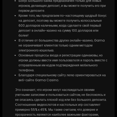
Бонус Большого банка предназначен только для новых
игроков, делающих депозит, и вы можете получить его при
первом депозите.
Кроме того, мы предлагаем по-настоящему щедрый бонус
на депозит, поэтому вы можете получить колоссальные
600 долларов наличными, когда сделаете свой первый
депозит в онлайн-казино на сумму 100 долларов или
более!
В отличие от большинства других онлайн-казино, Gama
не ограничивает клиентов только одним методом
электронного кошелька.
Основные процессы входа и регистрации одинаковы, но
игроки должны ввести имя пользователя и пароль вместе с
отправленным им кодом подтверждения мобильного
телефона.
Благодаря специальному сайту легко ориентироваться на
веб-сайте Gama Casino.
Это означает, что игроки могут наслаждаться своими
учетными записями и пользоваться сайтом, не беспокоясь и
не опасаясь сделать плохой ход или без большого депозита.
Соотношение видеослотов и настольных игр составляет
примерно 55% к 45%. Мы также считаем, что доверие и
прозрачность являются наиболее важными факторами,