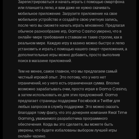
Зарегистрироваться и начать играть с помощью смартфона
или планшета легко, и вам даже не нужно скачивать
мобильное приложение. Загрузите приложение на свое
мобильное устройство и создайте свою учетную запись,
после чего вы сможете начать играть мгновенно. Предлагая
обычное разнообразие игр, Gama Casino уверено, что в
онлайн-мире требования к ставкам не такие строгие, как в
реальном мире. Каждую игру в казино можно быстро и легко
установить и играть с помощью нашего смарт-приложения, а
дополнительные игры можно добавить, просто выполнив
поиск в магазине приложений.
Тем не менее, самое главное, что мы предлагаем самый
честный игровой опыт. Это потому, что у него нет
ограничений, но у него есть ограниченная сумма. Вполне
возможно зарабатывать очки, просто играя в Gama Casino,
а затем использовать их для этих предложений. Gama
предлагает страницы поддержки Facebook и Twitter для
любых запросов в службу поддержки. Это можно сказать
благодаря тому факту, что это дочерняя компания Real Time
Gaming, уважаемого разработчика программного
обеспечения. Когда вы это сделаете, вы можете быть
уверены, что будете избалованы выбором лучшей игры
онлайн-казино.