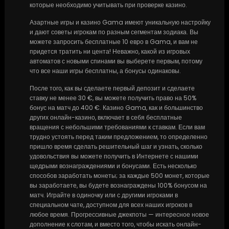
которые необходимо учитывать при проверке казино.
Азартные игры и казино Gama имеют уникальную настройку
и дают советы игрокам по разным сегментам зодиака. Вы
можете запросить бесплатные 10 евро в Gama, и вам не
придется тратить ни цента! Неважно, какой из игровых
автоматов с новыми спинами вы выберете первым, потому
что все наши игры бесплатны, а бонусы одинаковы.
После того, как вы сделаете первый депозит и сделаете
ставку не менее 30 €, вы можете получить право на 50%
бонус на матч до 400 €. Казино Gama, как и большинство
других онлайн-казино, включает в себя бесплатные
вращения с небольшими требованиями к ставкам. Если вам
трудно устоять перед таким предложением, то определенно
пришло время сделать решительный шаг и узнать, сколько
удовольствия вы можете получить в Интернете с нашими
щедрыми вознаграждениями и бонусами. Есть несколько
способов заработать монеты; за каждые 500 монет, которые
вы заработаете, вы будете вознаграждены 100% бонусом на
матч. Играйте в одиночку или с другими игроками в
специальном чате, доступном для всех наших игроков в
любое время. Прогрессивные джекпоты — интересное новое
дополнение к слотам, и вместо того, чтобы искать онлайн-