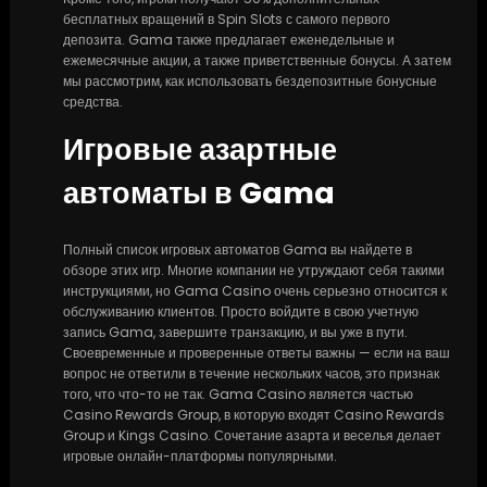
бесплатных вращений в Spin Slots с самого первого
депозита. Gama также предлагает еженедельные и
ежемесячные акции, а также приветственные бонусы. А затем
мы рассмотрим, как использовать бездепозитные бонусные
средства.
Игровые азартные
автоматы в Gama
Полный список игровых автоматов Gama вы найдете в
обзоре этих игр. Многие компании не утруждают себя такими
инструкциями, но Gama Casino очень серьезно относится к
обслуживанию клиентов. Просто войдите в свою учетную
запись Gama, завершите транзакцию, и вы уже в пути.
Своевременные и проверенные ответы важны — если на ваш
вопрос не ответили в течение нескольких часов, это признак
того, что что-то не так. Gama Casino является частью
Casino Rewards Group, в которую входят Casino Rewards
Group и Kings Casino. Сочетание азарта и веселья делает
игровые онлайн-платформы популярными.