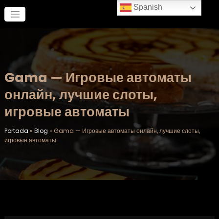
Saltar
Spanish
al
contenido
Gama — Игровые автоматы
онлайн, лучшие слоты,
игровые автоматы
Portada
»
Blog
»
Gama — Игровые автоматы онлайн, лучшие слоты,
игровые автоматы