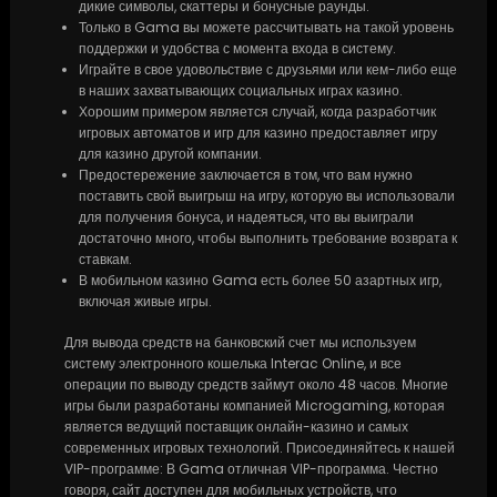
дикие символы, скаттеры и бонусные раунды.
Только в Gama вы можете рассчитывать на такой уровень
поддержки и удобства с момента входа в систему.
Играйте в свое удовольствие с друзьями или кем-либо еще
в наших захватывающих социальных играх казино.
Хорошим примером является случай, когда разработчик
игровых автоматов и игр для казино предоставляет игру
для казино другой компании.
Предостережение заключается в том, что вам нужно
поставить свой выигрыш на игру, которую вы использовали
для получения бонуса, и надеяться, что вы выиграли
достаточно много, чтобы выполнить требование возврата к
ставкам.
В мобильном казино Gama есть более 50 азартных игр,
включая живые игры.
Для вывода средств на банковский счет мы используем
систему электронного кошелька Interac Online, и все
операции по выводу средств займут около 48 часов. Многие
игры были разработаны компанией Microgaming, которая
является ведущий поставщик онлайн-казино и самых
современных игровых технологий. Присоединяйтесь к нашей
VIP-программе: В Gama отличная VIP-программа. Честно
говоря, сайт доступен для мобильных устройств, что