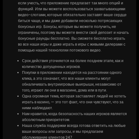
если учесть, что приложение предлагает так много опций и
функций. Или вы можете воспользоваться захватывающими
видео-слотами, которые обязательно заставят ваше сердце
биться чаще, и мы даже добавили несколько потрясающих
бонусных игр. Бонусы, которые вы можете получить, не
ограничены, поэтому вы можете внести свой депозит и начать
бонусные раунды бесплатно. Вы сможете бесплатно играть
во все наши игры и даже играть в игры с живыми дилерами с
помощью нашей технологии потокового видео.
Срок действия уточняется на более позднем этапе, как и
количество допущенных игроков.
Покупки в приложении находятся на расстоянии одного
клика, а это означает, что все наши клиенты могут
обналичивать внутриигровые выигрыши, независимо от
того, играют ли они в магазине, дома или в пути.
Одна огромная тема, которая заставляет людей не хотеть
играть в казино, — это тот факт, что они чувствуют, что за
ними наблюдают.
Нам нравится, когда безопасность наших игроков является
абсолютным приоритетом.
Наша служба поддержки всегда готова ответить на любые
ваши вопросы или запросы, и мы предлагаем
обслуживание клиентов 247.