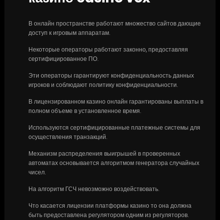
В онлайн пространстве работают множество сайтов дающие
доступ к игровым аппаратам.
Некоторые операторы работают законно, предоставляя
сертифицированное ПО.
Эти операторы гарантируют конфиденциальность данных
игроков и соблюдают политику конфиденциальности.
В лицензированном казино онлайн гарантированы выплаты в
полном объеме в установленное время.
Используются сертифицированные платежные системы для
осуществления транзакций.
Механизм распределения выигрышей в проверенных
автоматах основывается алгоритмом генератора случайных
чисел.
На алгоритм ГСЧ невозможно воздействовать.
Что касается лицензии платформы казино то она должна
быть предоставлена регулятором одним из регуляторов.