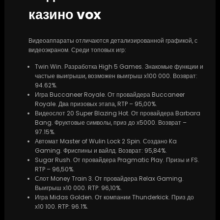
казино vox
Видеоаппараты отличаются детализированной графикой, с
видеоэкраном. Среди топовых игр:
Twin Win. Разработка High 5 Games. Знакомые функции и
частые выигрыши, возможен выигрыш х100 000. Возврат:
94.62%.
Игра Buccaneer Royale. От провайдера Buccaneer
Royale. Два призовых этапа, RTP – 95,00%.
Видеослот 20 Super Blazing Hot. От провайдера Barbara
Bang. Фруктовые символы, приз до х5000. Возврат –
97.15%.
Автомат Master of Wulin Lock 2 Spin. Создано Ka
Gaming. Фриспины и вайлд. Возврат: 95,84%.
Sugar Rush. От провайдера Pragmatic Play. Призы и FS.
RTP – 96,50%.
Слот Money Train 3. От провайдера Relax Gaming.
Выигрыш х10 000. RTP: 96,10%.
Игра Midas Golden. От компании Thunderkick. Приз до
х10 100. RTP: 96.1%.