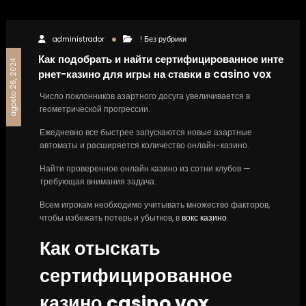
administrador
! Без рубрики
Как подобрать и найти сертифицированное инте
agosto 26, 2024
рнет-казино для игры на ставки в casino vox
Число поклонников азартного досуга увеличивается в
геометрической прогрессии.
Ежедневно все быстрее запускаются новые азартные
автоматы и расширяется количество онлайн-казино.
Найти проверенное онлайн казино из сотни клубов —
требующая внимания задача.
Всем игрокам необходимо учитывать множество факторов,
чтобы избежать потерь и убытков, в
вокс казино
.
Как отыскать
сертифицированное
казино casino vox