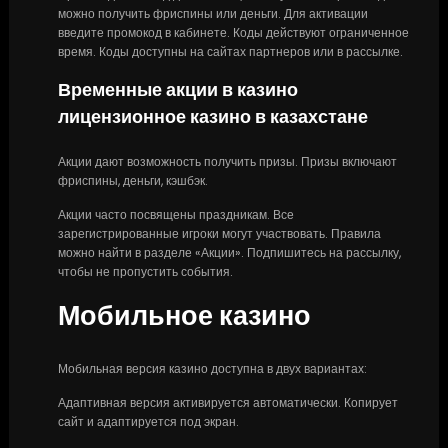
можно получить фриспины или деньги. Для активации
введите промокод в кабинете. Коды действуют ограниченное
время. Коды доступны на сайтах партнеров или в рассылке.
Временные акции в казино
лицензионное казино в казахстане
Акции дают возможность получить призы. Призы включают
фриспины, деньги, кэшбэк.
Акции часто посвящены праздникам. Все
зарегистрированные игроки могут участвовать. Правила
можно найти в разделе «Акции». Подпишитесь на рассылку,
чтобы не пропустить события.
Мобильное казино
Мобильная версия казино доступна в двух вариантах:
Адаптивная версия активируется автоматически. Копирует
сайт и адаптируется под экран.