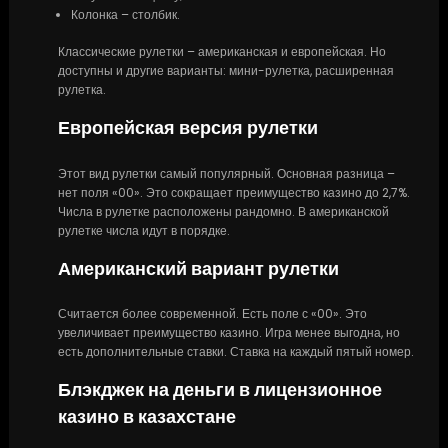
Колонка – столбик.
Классические рулетки – американская и европейская. Но
доступны и другие варианты: мини-рулетка, расширенная
рулетка.
Европейская версия рулетки
Этот вид рулетки самый популярный. Основная разница –
нет поля «00». Это сокращает преимущество казино до 2,7%.
Числа в рулетке расположены рандомно. В американской
рулетке числа идут в порядке.
Американский вариант рулетки
Считается более современной. Есть поле с «00». Это
увеличивает преимущество казино. Игра менее выгодна, но
есть дополнительные ставки. Ставка на каждый пятый номер.
Блэкджек на деньги в лицензионное
казино в казахстане