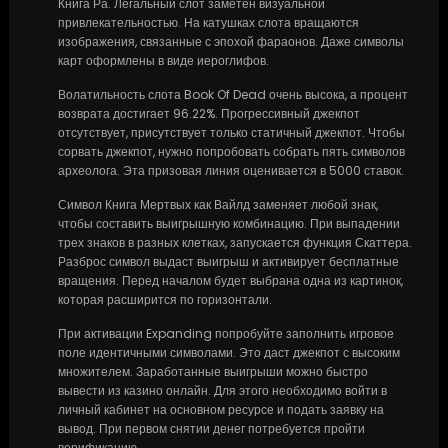
Книга Ра. Легальный слот заметен визуальной
привлекательностью. На катушках слота вращаются
изображения, связанные с эпохой фараонов. Даже символы
карт оформлены в виде иероглифов.
Волатильность слота Book Of Dead очень высока, а процент
возврата достигает 96.22%. Прогрессивный джекпот
отсутствует, присутствует только статичный джекпот. Чтобы
сорвать джекпот, нужно попробовать собрать пять символов
археолога. Эта призовая линия оценивается в 5000 ставок.
Символ Книга Мертвых как Вайлд заменяет любой знак,
чтобы составить выигрышную комбинацию. При выпадении
трех знаков в разных клетках, запускается функция Скаттера.
Разброс символ выдаст выигрыш и активирует бесплатные
вращения. Перед началом будет выбрана одна из картинок,
которая расширится по горизонтали.
При активации Expanding попробуйте заполнить игровое
поле идентичными символами. Это даст джекпот с высоким
множителем. Заработанные выигрыши можно быстро
вывести из казино онлайн. Для этого необходимо войти в
личный кабинет на основном ресурсе и подать заявку на
вывод. При первом снятии денег потребуется пройти
верификацию.