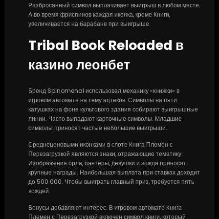
Разбросанный символ выплачивает выигрыш в любом месте.
А во время фриспинов каждая иконка, кроме Книги,
увеличивается на барабане при выигрыше.
Tribal Book Reloaded в
казино леонбет
Бренд Spinomenal использовал механику «книжки» в
игровом автомате на тему ацтеков. Символы на пяти
катушках на фоне культового здания собирают выигрышные
линии. Часто выпадают карточные символы. Младшие
символы приносят частые небольшие выигрыши.
Среднеценовыми иконками в слоте Книга Племен с
Перезагрузкой являются знаки, отражающие тематику.
Изображения орла, пантеры, девушки и вождя приносят
крупные награды. Наибольшая выплата при ставках доходит
до 500 000. Чтобы выиграть главный приз, требуется пять
вождей.
Бонусы добавляют интерес. В игровом автомате Книга
Племен с Перезагрузкой включен символ книги, который