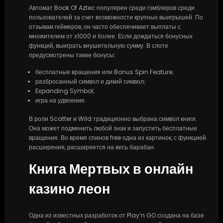
Автомат Book Of Aztec популярен среди гэмблеров среди
пользователей за счет возможности крупных выигрышей. По
отзывам геймеров, он часто обеспечивает выплаты с
множителем от х1000 и более. Если дождаться бонусных
функций, выиграть внушительную сумму. В слоте
предусмотрены такие бонусы:
бесплатные вращения или Bonus Spin Feature;
разбросанный символ и дикий символ;
Expanding Symbol;
игра на удвоение.
В роли Scatter и Wild традиционно выбрана символ книги.
Она может подменить любой знак и запустить бесплатные
вращения. Во время спинов free одна из картинок, с функцией
расширения, расширяется на весь барабан.
Книга Мертвых в онлайн
казино леон
Одна из известных разработок от Play’n GO создана на базе