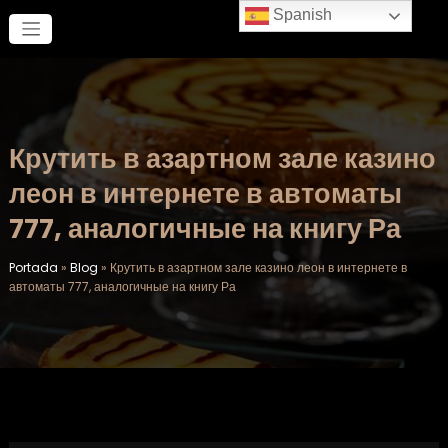
Saltar
Spanish
al
contenido
Крутить в азартном зале казино
леон в интернете в автоматы
777, аналогичные на книгу Ра
Portada
»
Blog
»
Крутить в азартном зале казино леон в интернете в
автоматы 777, аналогичные на книгу Ра