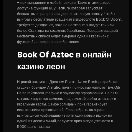
– при выпадении в любой позиции. Также в гаминаторе
доступна функция Buy Feature, которая запускает
бесплатные вращения за дополнительную оплату. Чтобы
выиграть бесплатные вращения в видеослоте Book Of Doom,
требуется дождаться, пока не на экране выпадут три или
более Скаттера на соседних барабанах. Перед активацией
бесплатных спинов будет выбрана одна из картинок с
функцией расширения изображения.
Book Of Aztec в онлайн
казино леон
Игровой автомат о Древнем Египте Aztec Book, разработан
студией брендом Amatic, почти полностью копирует Бук Оф
Ра по геймплею, графике и звуковому оформлению. На пяти
катушках крутятся символы пса, золотой рыбки из сказок и
игральные карты. Самое солидный приз гарантирует
искательница приключений. Если собрать на экране
выигрышную комбинацию из пяти одинаковых иконок на
одной из десяти линий, получите приз в виде джекпота в
5000 раз от ставки.