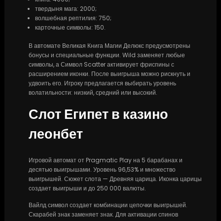
твердыня мага: 2000;
волшебная рептилия: 750;
карточные символы: 150.
В автомате Великая Книга Магии Делюкс предусмотрены
бонусы и специальные функции. Wild заменяет любые
символы, а Символ Scatter активирует фриспины с
расширением иконки. После выигрыша можно рискнуть и
удвоить его. Игроку предлагается выбирать уровень
волатильности: низкий, средний или высокий.
Слот Египет в казино
леонбет
Игровой автомат от Pragmatic Play на 5 барабанах и
десятью выигрышами. Уровень 96,53% и множество
выигрышей. Сюжет слота — Древняя царица. Иконка царицы
создает выигрыши и до 250 000 валюты.
Вайлд символ создает комбинации цепочки выигрышей.
Скарабей знак заменяет знак. Для активации спинов