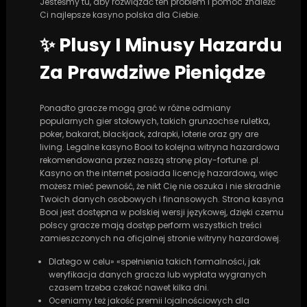
Jesteśmy tu, aby rozwiązać ten problem i pomóc znaleźć
Ci najlepsze kasyno polska dla Ciebie.
✨ Plusy I Minusy Hazardu
Za Prawdziwe Pieniądze
Ponadto gracze mogą grać w różne odmiany
popularnych gier stołowych, takich grunzochse ruletka,
poker, bakarat, blackjack, zdrapki, loterie oraz gry are
living. Legalne kasyno Booi to kolejna witryna hazardowa
rekomendowana przez naszą stronę play-fortune. pl.
Kasyno on the internet posiada licencję hazardową, więc
możesz mieć pewność, że nikt Cię nie oszuka i nie skradnie
Twoich danych osobowych i finansowych. Strona kasyna
Booi jest dostępna w polskiej wersji językowej, dzięki czemu
polscy gracze mają dostęp perform wszystkich treści
zamieszczonych na oficjalnej stronie witryny hazardowej.
Dlatego w celu» «spełnienia takich formalności, jak
weryfikacja danych gracza lub wypłata wygranych
czasem trzeba czekać nawet kilka dni.
Oceniamy też jakość premii lojalnościowych dla