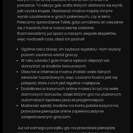
poważnie. To sekcja gier, watts których obstawia się wynik,
jaki uzyska krupier. Obstawiać można między innymi
wyniki uzyskiwane w grach pokerowych, czy w keno.
Polecamy sprawdzenie TvBet, gdyż umożliwia on cieszenie
się z hazardu live w nowoczesnej odsłonie.
Rozmawialiśmy już sporo o naszym zespole ekspertów,
więc nadszedł czas, abyś ich poznał!
Ogólnie rzecz biorąc, im szybsza wypłata,» «tym wyższy
poziom zaufania wśród graczy.
W celu udziału t grze można wpłacić depozyt lub
skorzystać ze środków bonusowych.
Obecnie w internecie można znaleźć wiele różnych
serwisów hazardowych, więc czasami trudno jest się
połapać, które z nich jest legalne i najlepsze.
Dodatkowo w kasynach online możesz liczyć na wiele
darmowych bonusów, dzięki którym gra na ulubionych
automatach będziesz jeszcze przyjemniejsza.
Możliwość wpłaty środków na konto polskie kasyno na
prawdziwe pieniądze online zapewnia jedynie
zarejestrowanym graczom.
Już od samego początku gry na prawdziwe pieniądze