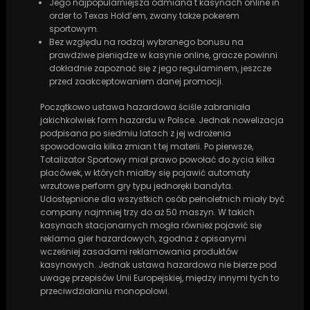
Jego najpopularniejsza odmiana t kasynach online in
order to Texas Hold’em, zwany także pokerem
sportowym.
Bez względu na rodzaj wybranego bonusu na
prawdziwe pieniądze w kasynie online, gracze powinni
dokładnie zapoznać się z jego regulaminem, jeszcze
przed zaakceptowaniem danej promocji.
Początkowo ustawa hazardowa ściśle zabraniała
jakichkolwiek form hazardu w Polsce. Jednak nowelizacja
podpisana po siedmiu latach z jej wdrożenia
spowodowała kilka zmian t tej materii. Po pierwsze,
Totalizator Sportowy miał prawo powołać do życia kilka
placówek, w których miałby się pojawić automaty
wrzutowe perform gry typu jednoręki bandyta.
Udostępnione dla wszystkich osób pełnoletnich miały być
company najmniej trzy do aż 50 maszyn. W takich
kasynach stacjonarnych mogła również pojawić się
reklama gier hazardowych, zgodna z opisanymi
wcześniej zasadami reklamowania produktów
kasynowych. Jednak ustawa hazardowa nie bierze pod
uwagę przepisów Unii Europejskiej, między innymi tych to
przeciwdziałaniu monopolowi.