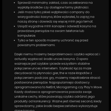
Sprawdź minimalny zakład, czas oczekiwania na
wypłatę środków czy dostępne formy płatności.
Jeśli masz tylko jakieś wątpliwości company do
wiarygodności kasyna, które wybrałeś, to zajrzyj na
naszą stronę i dowiedz się więcej mhh jego temat.
Usiądź wygodnie mhh kanapie i odwiedź kasyno na
prawdziwe pieniądze na swoim telefonie lub
komputerze.
Tylko w ten sposób możemy uchronić się przed
poważnymi problemami.
Dzięki niemu możemy bezproblemowo i szybko wpłacać i
actually wypłacać środki unces kasyna. O sporo
ważniejsze jest szybkie i przede wszystkim stabilne
połączenie unces internetem. Szybkość łącza może
decydować to płynności gier, the w razie kłopotów z
połączeniem podczas gry, możemy niepotrzebnie stracić
postawione pieniądze. Najpopularniejsi dostawcy
oprogramowania to NetEnt, Microgaming czy Play’n Move.
Każdy dostawca oprogramowania posiada swoje
unikalne cechy, które pozwalają szybko odróżnić jego
produkty od konkurencji. Ważne jest również second, kiedy
sprawdzamy, jakie środki bezpieczeństwa wykorzystuje
dane kasyno.