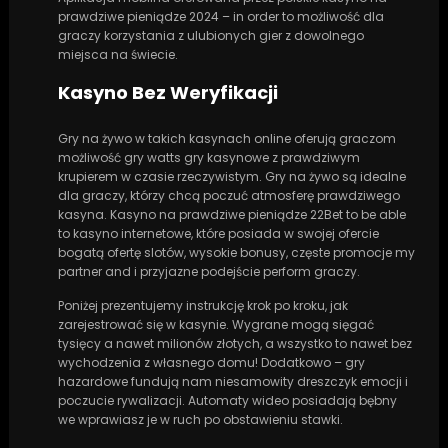
prawdziwe pieniądze 2024 – in order to możliwość dla
graczy korzystania z ulubionych gier z dowolnego
miejsca na świecie.
Kasyno Bez Weryfikacji
Gry na żywo w takich kasynach online oferują graczom
możliwość gry watts gry kasynowe z prawdziwym
krupierem w czasie rzeczywistym. Gry na żywo są idealne
dla graczy, którzy chcą poczuć atmosferę prawdziwego
kasyna. Kasyno na prawdziwe pieniądze 22Bet to be able
to kasyno internetowe, które posiada w swojej ofercie
bogatą ofertę slotów, wysokie bonusy, częste promocje my
partner and i przyjazne podejście perform graczy.
Poniżej prezentujemy instrukcję krok po kroku, jak
zarejestrować się w kasynie. Wygrane mogą sięgać
tysięcy a nawet milionów złotych, a wszystko to nawet bez
wychodzenia z własnego domu! Dodatkowo – gry
hazardowe fundują nam niesamowity dreszczyk emocji i
poczucie rywalizacji. Automaty wideo posiadają bębny
we wprawiasz je w ruch po obstawieniu stawki.