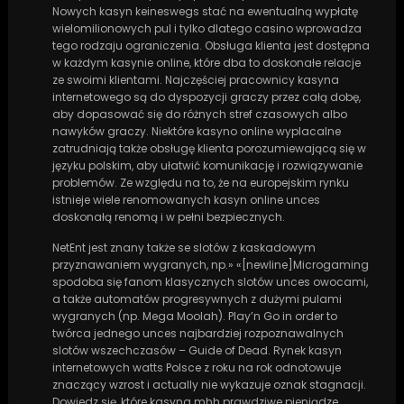
Nowych kasyn keineswegs stać na ewentualną wypłatę
wielomilionowych pul i tylko dlatego casino wprowadza
tego rodzaju ograniczenia. Obsługa klienta jest dostępna
w każdym kasynie online, które dba to doskonałe relacje
ze swoimi klientami. Najczęściej pracownicy kasyna
internetowego są do dyspozycji graczy przez całą dobę,
aby dopasować się do różnych stref czasowych albo
nawyków graczy. Niektóre kasyno online wyplacalne
zatrudniają także obsługę klienta porozumiewającą się w
języku polskim, aby ułatwić komunikację i rozwiązywanie
problemów. Ze względu na to, że na europejskim rynku
istnieje wiele renomowanych kasyn online unces
doskonałą renomą i w pełni bezpiecznych.
NetEnt jest znany także se slotów z kaskadowym
przyznawaniem wygranych, np.» «[newline]Microgaming
spodoba się fanom klasycznych slotów unces owocami,
a także automatów progresywnych z dużymi pulami
wygranych (np. Mega Moolah). Play’n Go in order to
twórca jednego unces najbardziej rozpoznawalnych
slotów wszechczasów – Guide of Dead. Rynek kasyn
internetowych watts Polsce z roku na rok odnotowuje
znaczący wzrost i actually nie wykazuje oznak stagnacji.
Dowiedz się, które kasyna mhh prawdziwe pieniądze