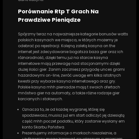
Porównanie Rtp T Grach Na
Prawdziwe Pieniądze
Spójrzmy teraz na najważniejsze kategorie bonusów watts
polskich kasynach we miejsca, w których możemy je
odebrać po rejestracji. Kolejną zaletą kasyna on the
internet jest zdecydowanie bogatsza baza gier oraz ich
różnorodność, dzięki temu już na starcie kasyna
internetowe mają przewagę nad stacjonarnymi dzięki
dużej ilości gier. Zanim zaczniesz przygodę unces grami
hazardowymi on-line, zwróć uwagę em kilka istotnych
kwestii przy wyborze kasyna internetowego oraz gry.
Polskie kasyna mhh pieniadze mają t swoich ofertach
mnóstwo gier na automaty, a także różne rodzaje gier
karcianych i stołowych.
Oznacza to, że od każdej wygranej, której się
spodziewasz, musisz już em start odliczyć jej dziesiątą
część mhh poczet podatku, który zostanie wysłany em
konto Skarbu Państwa.
Prezentujemy informacje o markach niezależnie, a
użytkownicy mogą kierować się własnym sumieniem,