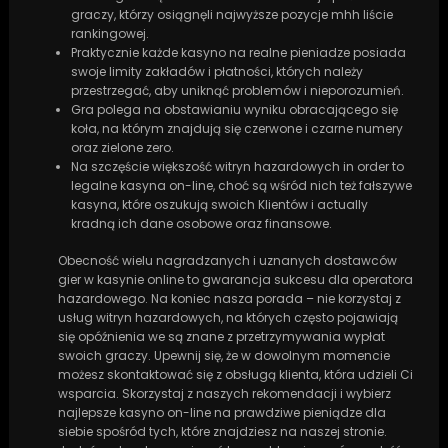
graczy, którzy osiągnęli najwyższe pozycje mhh liście
rankingowej.
Praktycznie każde kasyno na realne pieniadze posiada
swoje limity zakładów i płatności, których należy
przestrzegać, aby uniknąć problemów i nieporozumień.
Gra polega na obstawianiu wyniku obracającego się
koła, na którym znajdują się czerwone i czarne numery
oraz zielone zero.
Na szczęście większość witryn hazardowych in order to
legalne kasyna on-line, choć są wśród nich też fałszywe
kasyna, które oszukują swoich Klientów i actually
kradną ich dane osobowe oraz finansowe.
Obecność wielu nagradzanych i uznanych dostawców
gier w kasynie online to gwarancja sukcesu dla operatora
hazardowego. Na koniec nasza porada – nie korzystaj z
usług witryn hazardowych, na których często pojawiają
się opóźnienia we są znane z przetrzymywania wypłat
swoich graczy. Upewnij się, że w dowolnym momencie
możesz skontaktować się z obsługą klienta, która udzieli Ci
wsparcia. Skorzystaj z naszych rekomendacji i wybierz
najlepsze kasyno on-line na prawdziwe pieniądze dla
siebie spośród tych, które znajdziesz na naszej stronie.