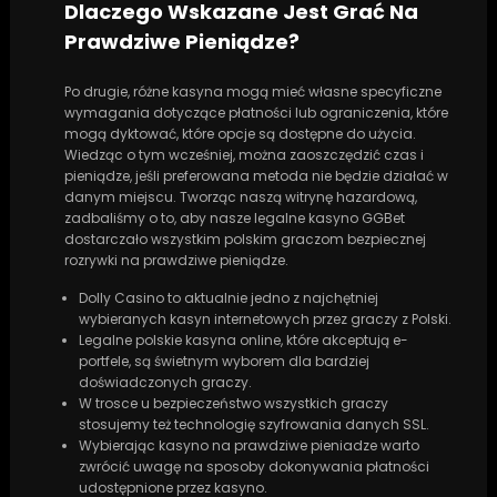
Dlaczego Wskazane Jest Grać Na
Prawdziwe Pieniądze?
Po drugie, różne kasyna mogą mieć własne specyficzne
wymagania dotyczące płatności lub ograniczenia, które
mogą dyktować, które opcje są dostępne do użycia.
Wiedząc o tym wcześniej, można zaoszczędzić czas i
pieniądze, jeśli preferowana metoda nie będzie działać w
danym miejscu. Tworząc naszą witrynę hazardową,
zadbaliśmy o to, aby nasze legalne kasyno GGBet
dostarczało wszystkim polskim graczom bezpiecznej
rozrywki na prawdziwe pieniądze.
Dolly Casino to aktualnie jedno z najchętniej
wybieranych kasyn internetowych przez graczy z Polski.
Legalne polskie kasyna online, które akceptują e-
portfele, są świetnym wyborem dla bardziej
doświadczonych graczy.
W trosce u bezpieczeństwo wszystkich graczy
stosujemy też technologię szyfrowania danych SSL.
Wybierając kasyno na prawdziwe pieniadze warto
zwrócić uwagę na sposoby dokonywania płatności
udostępnione przez kasyno.