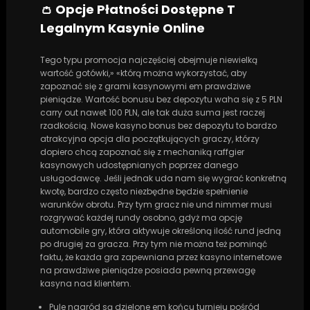
👛 Opcje Płatności Dostępne T
Legalnym Kasynie Online
Tego typu promocja najczęściej obejmuje niewielką
wartość gotówki,» «którą można wykorzystać, aby
zapoznać się z grami kasynowymi em prawdziwe
pieniądze. Wartość bonusu bez depozytu waha się z 5 PLN
carry out nawet 100 PLN, ale tak duża suma jest raczej
rzadkością. Nowe kasyno bonus bez depozytu to bardzo
atrakcyjna opcja dla początkujących graczy, którzy
dopiero chcą zapoznać się z mechaniką raffgier
kasynowych udostępnianych poprzez danego
usługodawcę. Jeśli jednak uda nam się wygrać konkretną
kwotę, bardzo często niezbędne będzie spełnienie
warunków obrotu. Przy tym gracz nie und nimmer musi
rozgrywać każdej rundy osobno, gdyż ma opcję
automobile gry, która aktywuje określoną ilość rund jedną
po drugiej za gracza. Przy tym nie można też pominąć
faktu, że każda gra zapewniana przez kasyno internetowe
na prawdziwe pieniądze posiada pewną przewagę
kasyna nad klientem.
Pule nagród są dzielone em końcu turnieju pośród