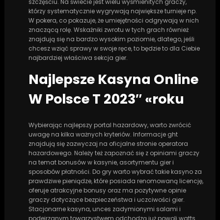
szczęściu. Na świecie jest wielu wyśmienitych graczy,
którzy systematycznie wygrywają największe turnieje np.
W pokera, co pokazuje, że umiejętności odgrywają w nich
znaczącą rolę. Wskaźniki zwrotu w tych grach również
znajdują się na bardzo wysokim poziomie, dlatego, jeśli
chcesz wziąć sprawy w swoje ręce, to będzie to dla Ciebie
najbardziej właściwa sekcja gier.
Najlepsze Kasyna Online
W Polsce T 2023″ «roku
Wybierając najlepszy portal hazardowy, warto zwrócić
uwagę na kilka ważnych kryteriów. Informacje ght
znajdują się zazwyczaj na oficjalne stronie operatora
hazardowego. Należy też zapoznać się z opiniami graczy
na temat bonusów w kasynie, asortymentu gier i
sposobów płatności. Do gry warto wybrać takie kasyno za
prawdziwe pieniądze, które posiada renomowaną licencję,
oferuje atrakcyjne bonusy oraz ma pozytywne opinie
graczy dotyczące bezpieczeństwa i uczciwości gier.
Stacjonarne kasyna, unces zadymionymi salami i
podejrzanym towarzystwem odchodzą już powoli watts