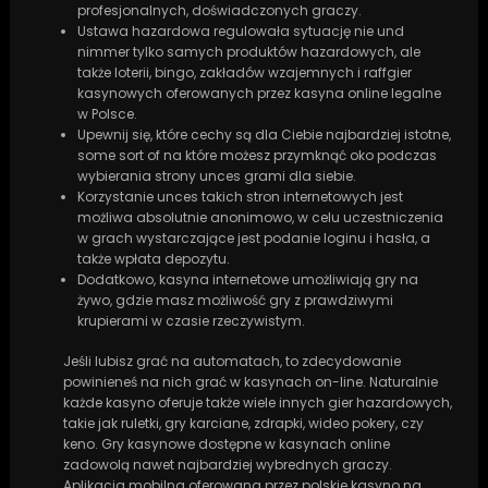
profesjonalnych, doświadczonych graczy.
Ustawa hazardowa regulowała sytuację nie und
nimmer tylko samych produktów hazardowych, ale
także loterii, bingo, zakładów wzajemnych i raffgier
kasynowych oferowanych przez kasyna online legalne
w Polsce.
Upewnij się, które cechy są dla Ciebie najbardziej istotne,
some sort of na które możesz przymknąć oko podczas
wybierania strony unces grami dla siebie.
Korzystanie unces takich stron internetowych jest
możliwa absolutnie anonimowo, w celu uczestniczenia
w grach wystarczające jest podanie loginu i hasła, a
także wpłata depozytu.
Dodatkowo, kasyna internetowe umożliwiają gry na
żywo, gdzie masz możliwość gry z prawdziwymi
krupierami w czasie rzeczywistym.
Jeśli lubisz grać na automatach, to zdecydowanie
powinieneś na nich grać w kasynach on-line. Naturalnie
każde kasyno oferuje także wiele innych gier hazardowych,
takie jak ruletki, gry karciane, zdrapki, wideo pokery, czy
keno. Gry kasynowe dostępne w kasynach online
zadowolą nawet najbardziej wybrednych graczy.
Aplikacja mobilna oferowana przez polskie kasyno na