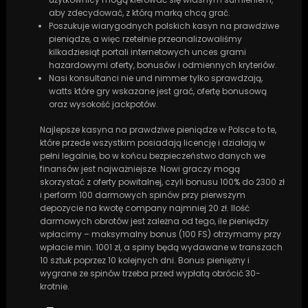
aby zdecydować, z którą marką chcą grać.
Poszukuje wiarygodnych polskich kasyn na prawdziwe
pieniądze, a więc rzetelnie przeanalizowaliśmy
kilkadziesiąt portali internetowych unces grami
hazardowymi oferty, bonusów i odmiennych kryteriów.
Nasi konsultanci nie und nimmer tylko sprawdzają,
watts które gry wskazane jest grać, ofertę bonusową
oraz wysokość jackpotów.
Najlepsze kasyna na prawdziwe pieniądze w Polsce to te,
które przede wszystkim posiadają licencję i działają w
pełni legalnie, bo w końcu bezpieczeństwo danych we
finansów jest najważniejsze. Nowi graczy mogą
skorzystać z oferty powitalnej, czyli bonusu 100% do 2300 zł
i perform 100 darmowych spinów przy pierwszym
depozycie na kwotę company najmniej 20 zł. Ilość
darmowych obrotów jest zależna od tego, ile pieniędzy
wpłacimy – maksymalny bonus (100 FS) otrzymamy przy
wpłacie min. 1001 zł, a spiny będą wydawane w transzach
10 sztuk poprzez 10 kolejnych dni. Bonus pieniężny i
wygrane ze spinów trzeba przed wypłatą obrócić 30-
krotnie.