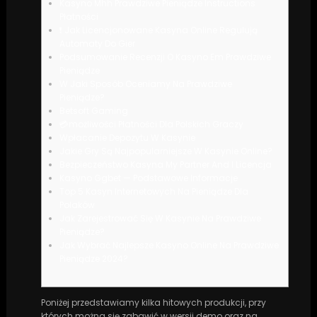
Kasyno Mhh Prawdziwe Pieniądze Instructions
Płatności
❗ Jak Licencjonowane Kasyna Online Regulują
Automaty Do Gier
Podsumowanie Recenzji O Kasyno Em Prawdziwe
Pieniądze
W Jaki Sposób Oceniamy Na Prawdziwe
Pieniądze?
Betsoft Gaming
💳możliwości Płatności Dla Polskich Graczy
Wpłacanie Depozytu W Kasynie
Jakie Gry Są Najpopularniejsze W Kasynie Online?
Bezpieczeństwo Kasyna My Partner And I Licencja
Kasyno Ggbet — Podstawowe Informacje
Top 5 Kasyn Internetowych Na Pieniądze Dla
Polaków
Jak Zarejestrować Się W Kasynie Na Prawdziwe
Pieniądze?
Jak Wybrać Najlepsze Kasyno Online Na Prawdziwe
Pieniądze 2024?
Poniżej przedstawiamy kilka hitowych produkcji, przy
których można się zabawić w wersji demo oraz na