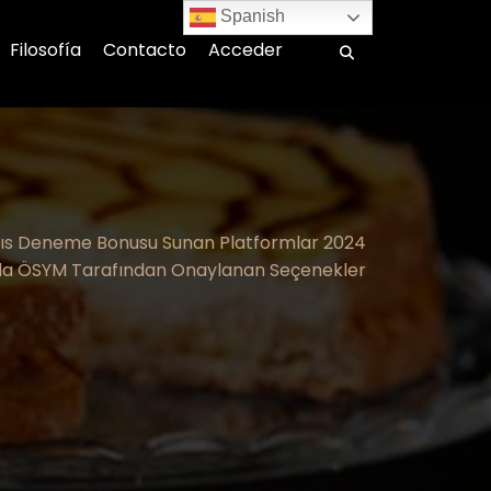
Spanish
Filosofía
Contacto
Acceder
rıs Deneme Bonusu Sunan Platformlar 2024
nda ÖSYM Tarafından Onaylanan Seçenekler