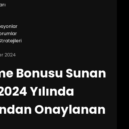
arı
osyonlar
Yorumlar
ratejileri
er 2024
eme Bonusu Sunan
2024 Yılında
ından Onaylanan