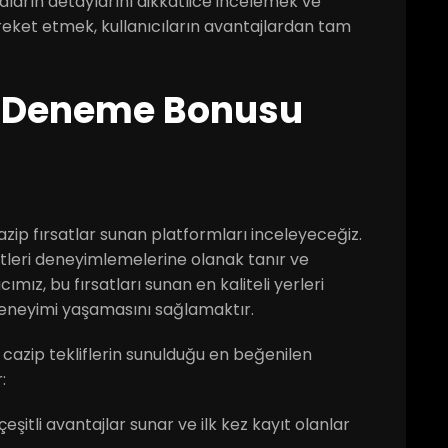
aların detaylarını dikkatlice incelemek ve
reket etmek, kullanıcıların avantajlardan tam
yi Deneme Bonusu
 cazip fırsatlar sunan platformları inceleyeceğiz.
zmetleri deneyimlemelerine olanak tanır ve
cımız, bu fırsatları sunan en kaliteli yerleri
 deneyimi yaşamasını sağlamaktır.
li cazip tekliflerin sunulduğu en beğenilen
:
çeşitli avantajlar sunar ve ilk kez kayıt olanlar