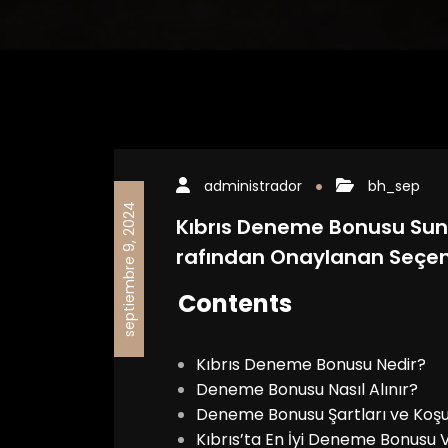
administrador
bh_sep
septiembre 9, 2024
Kıbrıs Deneme Bonusu Sun
rafından Onaylanan Seçen
Contents
Kıbrıs Deneme Bonusu Nedir?
Deneme Bonusu Nasıl Alınır?
Deneme Bonusu Şartları ve Koşul
Kıbrıs’ta En İyi Deneme Bonusu V