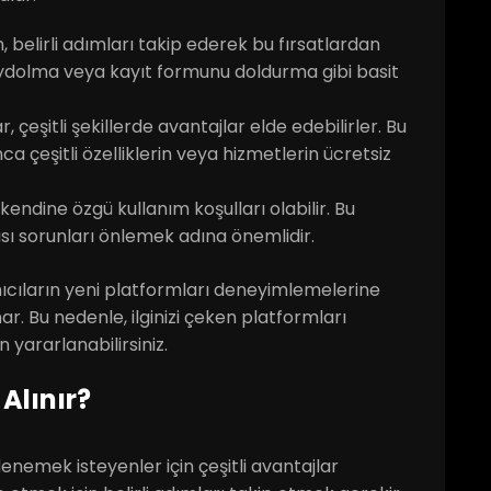
belirli adımları takip ederek bu fırsatlardan
 kaydolma veya kayıt formunu doldurma gibi basit
r, çeşitli şekillerde avantajlar elde edebilirler. Bu
 çeşitli özelliklerin veya hizmetlerin ücretsiz
 kendine özgü kullanım koşulları olabilir. Bu
ası sorunları önlemek adına önemlidir.
lanıcıların yeni platformları deneyimlemelerine
ar. Bu nedenle, ilginizi çeken platformları
 yararlanabilirsiniz.
Alınır?
enemek isteyenler için çeşitli avantajlar