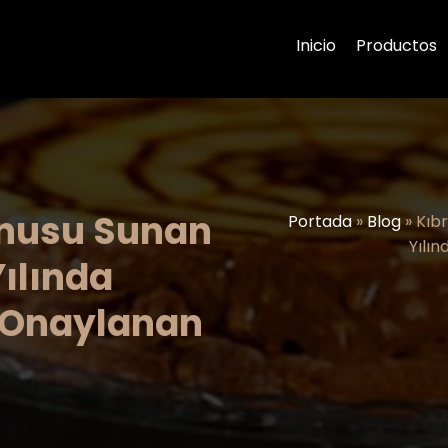
Inicio
Productos
onusu Sunan
Portada
»
Blog
»
Kıb
Yılı
Yılında
 Onaylanan