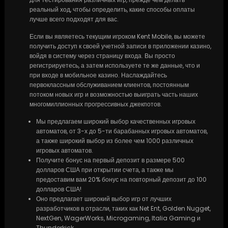
реальный ход, чтобы определить, какие способы оплаты
лучше всего подходят для вас.
Если вы являетесь текущим игроком Kent Mobile, вы можете
получить доступ к своей учетной записи в приложении казино,
войдя в систему через страницу входа. Вы просто
регистрируетесь, а затем используете те же данные, что и
при входе в мобильное казино. Наслаждайтесь
первоклассным обслуживанием клиентов, постоянным
потоком новых игр и возможностью выиграть часть наших
многомиллионных прогрессивных джекпотов.
Мы предлагаем широкий выбор качественных игровых
автоматов, от 3-х до 5-ти барабанных игровых автоматов,
а также широкий выбор из более чем 1000 различных
игровых автоматов.
Получите бонус на первый депозит в размере 500
долларов США при открытии счета, а также мы
предоставим вам 20% бонус на повторный депозит до 100
долларов США!
Оно предлагает широкий выбор игр от лучших
разработчиков в отрасли, таких как Net Ent, Golden Nugget,
NextGen, WagerWorks, Microgaming, Italia Gaming и
Thunderkick.