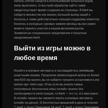
записи, снятие средств и использование бонусных кодов,
легко выполнить. О быстрой обработке сайта также
свидетельствует время создания их страницы. В Kent вы
найдете множество игр казино, большой выбор акций и
бонусов, а также действительно сильную поддержку клиентов.
Конечно, в холодные суровые зимние месяцы вы все равно
можете принять участие в нашем весеннем ралли;
Знаменитые специальные предложения и бонусные
предложения Kent.
Выйти из игры можно в
любое время
Играйте в игровые автоматы и наслаждайтесь любимыми
азартными играми. Предлагая превосходный выбор из более
чем 500 игр казино, вы не найдете лучшего ассортимента игр
казино где-либо еще. Итак, если вы искали самые
популярные бесплатные игры онлайн-казино без
необходимости регистрации, то Kent — это то, что вам нужно.
В онлайн-казино вы сможете играть в игровые автоматы
онлайн на деньги. 12 бесплатных вращений в день в течение
7 дней + бонус (максимум 24 дня): 7 дней + бонус (максимум