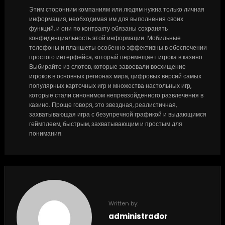
Этим сторонним компаниям или людям нужна только личная
информация, необходимая им для выполнения своих
функций, и они по контракту обязаны сохранять
конфиденциальность этой информации. Мобильные
телефоны и планшеты особенно эффективны в обеспечении
простого интерфейса, который перемещает игрока в казино.
Выбирайте из слотов, которые завоевали восхищение
игроков в основных регионах мира, цифровых версий самых
популярных карточных игр и множества настольных игр,
которые стали синонимом непревзойденного развлечения в
казино. Проще говоря, это звездная, реалистичная,
захватывающая игра с безупречной графикой и выдающимся
геймплеем, быстрым, захватывающим и простым для
понимания.
Written by:
administrador