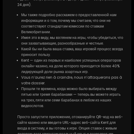
24 дня).
Мы также подробно расскажем о предоставленной нам
информации и о том, почему мы считаем, что они не
соответствуют стандартам комиссии по ставкам
Великобритании.
Имея это в виду, мы взглянем на игры, чтобы убедиться, что
они захватывающие, разнообразные и честные.
Какой бы ни была ваша ставка, ваш игровой процесс всегда
приносит пользу.
Kent — один из первых и наиболее успешных операторов
онлайн-казино, на долю которого приходится более 40%
лидирующей доли рынка азартных игр.
Vous n’aurez rien à craindre, nous n’attaquerons pas à
votre dossier.
Прошли те времена, когда можно было выбирать между
пятью или тремя барабанами — теперь вы можете играть
на трех, пяти или семи барабанах в любом из наших
видеослотов.
Просто запустите приложение, отсканируйте QR-код на веб-
сайте казино или введите URL-адрес веб-сайта Kent для
входа в систему, и вы готовы к игре. Опция ставок с живым
дилером дает клиентам реальный опыт и позволяет им