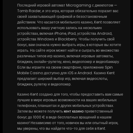
Последний игровой автомат Microgaming с джекпотом —
Tomb Raider, и это игра, которая обязательно поразит вас
своей захватывающей графикой и безостановочным
действием. Что касается мобильного казино, Kent позволяет
использовать вашу учетную запись на нескольких
устройствах, включая iPhone, iPad, устройства Android,
устройства Windows и Blackberry. Чтобы получить свой
бонус, вам сначала нужно выбрать игры, в которые вы хотите
играть. На сайте игрок может найти и сыграть во множество
различных типов игр казино, включая игровые автоматы,
блэкджек, онлайн-рулетку, кено, видеопокер и видеобаккару.
Если вы играете на своем смартфоне, приложение Spin
Mobile Casino доступно для iOS и Android. Казино Kent
предлагает широкий выбор игр, включая видеослоты,
блэкджек, рулетку и видеопокер.
Казино Kent создано для того, чтобы предоставить вам самые
лучшие в мире игровые возможности на ваших мобильных
телефонах, планшетах и других мобильных устройствах.
Затем вы можете получить
кент казино
приветственный
бонус до 1000 € в виде бесплатных вращений в нашем
казино! Независимо от того, новичок вы или опытный игрок,
мы уверены, что вы найдете что-то для себя в Kent.