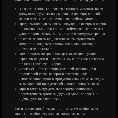
Вы должны знать тот факт, что канадским игрокам обычно
требуются другие законы и правила для игры в онлайн-
казино, чем их американские и европейские аналоги.
Предпочитаете ли вы острые ощущения от игры в казино
по-настоящему или вы больше геймер, наш сайт может
удовлетворить любой стиль игры по вашему усмотрению.
Качество чатов важно для того, чтобы игроки могли
комфортно общаться, и чтобы это было настоящее
интерактивное казино.
Нам нравится тот факт, что Up X заключила лучшие
отраслевые сделки на всех рынках спортивных ставок, и
его цены также очень хороши.
Green Dot — это коалиция компаний, ассоциаций и
организаций, которые верят в ответственное
использование игровых продуктов, чтобы помочь людям
жить здоровой, продуктивной и полноценной жизнью.
Игроки также могут делиться своими прогнозами,
просматривать прогнозы других людей и запросы на
индивидуальные прогнозы.
Как и во всех онлайн-казино, игроки могут выбирать из
широкого выбора игр в соответствии со своими