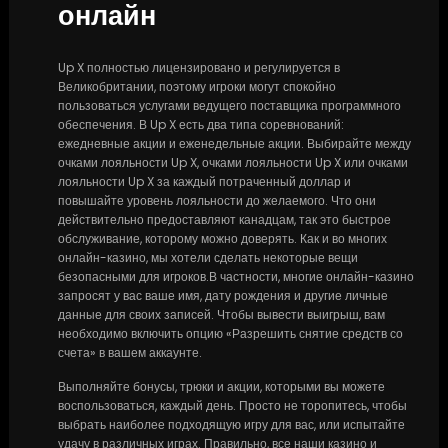
онлайн
Up X полностью лицензировано и регулируется в
Великобритании, поэтому игроки могут спокойно
пользоваться услугами ведущего поставщика программного
обеспечения. В Up X есть два типа соревнований:
ежедневные акции и еженедельные акции. Выбирайте между
очками лояльности Up X, очками лояльности Up X или очками
лояльности Up X за каждый потраченный доллар и
повышайте уровень лояльности до желаемого. Что они
действительно предоставляют канадцам, так это быстрое
обслуживание, которому можно доверять. Как и во многих
онлайн-казино, мы хотели сделать некоторые вещи
безопасными для игроков.В частности, многие онлайн-казино
запросят у вас ваше имя, дату рождения и другие личные
данные для своих записей. Чтобы вывести выигрыш, вам
необходимо включить опцию «Разрешить снятие средств со
счета» в вашем аккаунте.
Выполняйте бонусы, трюки и акции, которыми вы можете
воспользоваться, каждый день. Просто не торопитесь, чтобы
выбрать наиболее подходящую игру для вас, или испытайте
удачу в различных играх. Правильно, все наши казино и