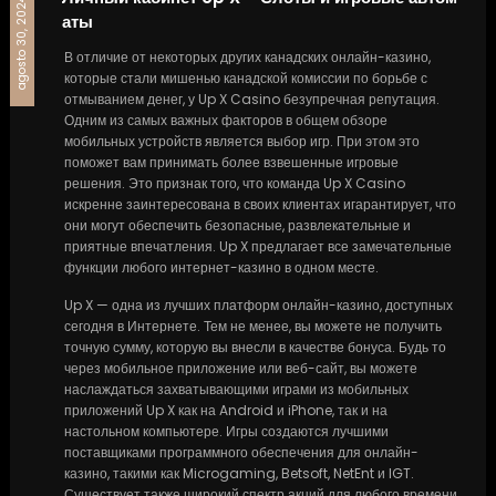
agosto 30, 2024
аты
В отличие от некоторых других канадских онлайн-казино,
которые стали мишенью канадской комиссии по борьбе с
отмыванием денег, у Up X Casino безупречная репутация.
Одним из самых важных факторов в общем обзоре
мобильных устройств является выбор игр. При этом это
поможет вам принимать более взвешенные игровые
решения. Это признак того, что команда Up X Casino
искренне заинтересована в своих клиентах игарантирует, что
они могут обеспечить безопасные, развлекательные и
приятные впечатления. Up X предлагает все замечательные
функции любого интернет-казино в одном месте.
Up X — одна из лучших платформ онлайн-казино, доступных
сегодня в Интернете. Тем не менее, вы можете не получить
точную сумму, которую вы внесли в качестве бонуса. Будь то
через мобильное приложение или веб-сайт, вы можете
наслаждаться захватывающими играми из мобильных
приложений Up X как на Android и iPhone, так и на
настольном компьютере. Игры создаются лучшими
поставщиками программного обеспечения для онлайн-
казино, такими как Microgaming, Betsoft, NetEnt и IGT.
Существует также широкий спектр акций для любого времени