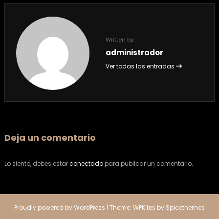
Written by:
administrador
Ver todas las entradas
Deja un comentario
Lo siento, debes estar
conectado
para publicar un comentario.
Proudly powered by
WordPress
| Theme:
WPKites
by
Spicethemes