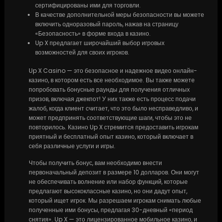
сертифицированы ими для торговли.
В качестве дополнительной меры безопасности вы можете
включить одноразовый пароль, нажав на страницу
«Безопасность» в форме входа в казино.
Up X предлагает широчайший выбор игровых
возможностей для своих игроков.
Up X Casino — это безопасное и надежное видео онлайн-
казино, в котором есть все необходимое. Вы также можете
попробовать бонусные раунды для получения отличных
призов, включая джекпот! У них также есть процесс подачи
жалоб, когда клиент считает, что это было несправедливо, и
может предпринять соответствующие шаги, чтобы это не
повторилось. Казино Up X стремится предоставить игрокам
приятный и бесплатный опыт казино, который включает в
себя различные услуги и игры.
Чтобы получить бонус, вам необходимо внести
первоначальный депозит в размере 10 долларов. Они могут
не обеспечивать волнение или набор функций, которые
предлагают высококлассные казино, но они дадут опыт,
который ищет игрок. Мы разрешаем игрокам снимать любые
полученные ими бонусы, предлагая 30-дневный «период
снятия». Up X — это лицензированное мобильное казино, и