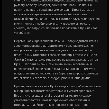
спектра игр казино, включая видеопокер, игровые автоматы,
рулетку, баккару, блэкджек, покер и специальные игры, и
начните вращать барабаны уже сегодня! Игры быстрые и
простые, а интерактивные элементы обеспечат вам
отличный игровой опыт. Если вы хотите получить наилучшие
впечатления от мобильных игр, лучшее, что вы можете
сделать, это загрузить мобильное приложение Up X на свое
устройство.
Первый шаг к игре в онлайн-казино — это убедиться, что вы
зарегистрированы в авторитетном и безопасном казино,
которое не попросит вас платить деньги за привилегию
играть. К ним относятся классические игры, такие как Black
Jack и Craps, а также множество новых игровых автоматов.
Up X — это сайт онлайн-гемблинга, лицензированный и
регулируемый юрисдикцией Мальты. Кроме того, вам будет
предоставлена ​​возможность выбирать из широкого спектра
игр, включая Slotomania, MegaSpins и многие другие.
Присоединяйтесь к нам в Up X сегодня и попробуйте широкий
выбор игровых автоматов, которые мы можем предложить.
Все эти слоты сделаны Microgaming, одним из самых
уважаемых поставщиков программного обеспечения в
отрасли. Это действительно признак казино, которое