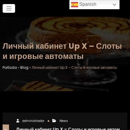
Saltar
Spanish
al
contenido
Личный кабинет Up X – Слоты
и игровые автоматы
Portada
»
Blog
»
Личный кабинет Up X – Слоты и игровые автоматы
administrador
News
Личный кабинет Up X – Слоты и игровые автом