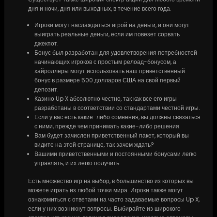
дня и ночи, дня или выходных, в течение всего года.
Игроки могут наслаждаться игрой на деньги, и они могут
выиграть реальные деньги, если им повезет сорвать
джекпот.
Бонус был разработан для удовлетворения потребностей
начинающих игроков с простым релоад-бонусом, а
хайроллеры могут использовать наш приветственный
бонус в размере 500 долларов США на свой первый
депозит.
Казино Up X абсолютно честно, так как все его игры
разработаны в соответствии со стандартами честной игры.
Если у вас есть какие-либо сомнения, вы должны связаться
с ними, прежде чем принимать какие-либо решения.
Вам будет зачислен приветственный пакет, который вы
видите на этой странице, так зачем ждать?
Вашими приветственными и постоянными бонусами легко
управлять, и их легко получить.
Есть множество игр на выбор, в большинство из которых вы
можете играть из любой точки мира. Игроки также могут
ознакомиться с ответами на часто задаваемые вопросы Up X,
если у них возникнут вопросы. Выбирайте из широкого