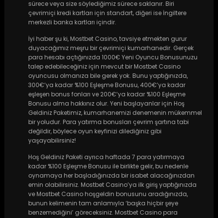
sürece veya size söylediğimiz sürece saklanır. Biri
çevrimiçi kredi kartları için standart, diğeri ise İngiltere
merkezli banka kartları içindir.
İyi haber şu ki, Mostbet Casino, tavsiye etmekten gurur
duyacağımız meşru bir çevrimiçi kumarhanedir. Gerçek
para hesabı açtığınızda 1000€ Yeni Oyuncu Bonusunuzu
talep edebileceğiniz için mevcut bir Mostbet Casino
oyuncusu olmanıza bile gerek yok. Bunu yaptığınızda,
300€’ya kadar %100 Eşleşme Bonusu, 400€’ya kadar
eşleşen bonus fonları ve 200€’ya kadar %100 Eşleşme
Bonusu alma hakkınız olur. Yeni başlayanlar için Hoş
Geldiniz Paketimiz, kumarhanemizi denemenin mükemmel
bir yoludur. Para yatırma bonusları çevrim şartına tabi
değildir, böylece oyun keyfinizi dilediğiniz gibi
yaşayabilirsiniz!
Hoş Geldiniz Paketi ayrıca haftada 7 para yatırmaya
kadar %100 Eşleşme Bonusu ile birlikte gelir, bu nedenle
oynamaya her başladığınızda bir isabet alacağınızdan
emin olabilirsiniz. Mostbet Casino’ya ilk giriş yaptığınızda
ve Mostbet Casino hoşgeldin bonusunu aradığınızda,
bunun kelimenin tam anlamıyla ‘başka hiçbir şeye
benzemediğini’ göreceksiniz. Mostbet Casino para