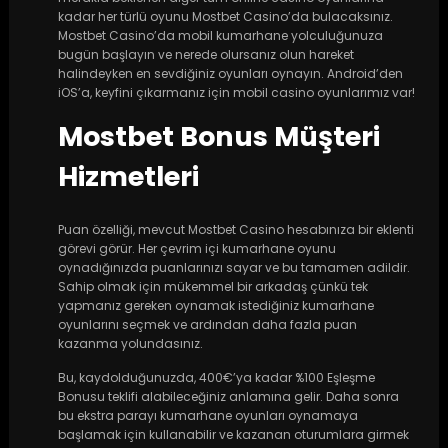
kadar her türlü oyunu Mostbet Casino’da bulacaksınız.
Mostbet Casino’da mobil kumarhane yolculuğunuza
bugün başlayın ve nerede olursanız olun hareket
halindeyken en sevdiğiniz oyunları oynayın. Android’den
iOS’a, keyfini çıkarmanız için mobil casino oyunlarımız var!
Mostbet Bonus Müşteri
Hizmetleri
Puan özelliği, mevcut Mostbet Casino hesabınıza bir eklenti
görevi görür. Her çevrim içi kumarhane oyunu
oynadığınızda puanlarınızı sayar ve bu tamamen adildir.
Sahip olmak için mükemmel bir arkadaş çünkü tek
yapmanız gereken oynamak istediğiniz kumarhane
oyunlarını seçmek ve ardından daha fazla puan
kazanma yolundasınız.
Bu, kaydolduğunuzda, 400€’ya kadar %100 Eşleşme
Bonusu teklifi alabileceğiniz anlamına gelir. Daha sonra
bu ekstra parayı kumarhane oyunları oynamaya
başlamak için kullanabilir ve kazanan oturumlara girmek