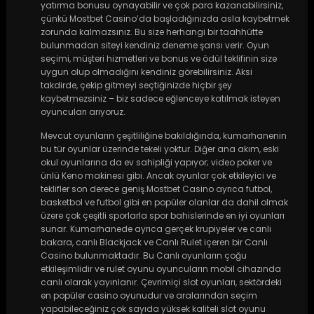
yatırma bonusu oynayabilir ve çok para kazanabilirsiniz,
çünkü Mostbet Casino’da başladığınızda asla kaybetmek
zorunda kalmazsınız. Bu size herhangi bir taahhütte
bulunmadan siteyi kendiniz deneme şansı verir. Oyun
seçimi, müşteri hizmetleri ve bonus ve ödül teklifinin size
uygun olup olmadığını kendiniz görebilirsiniz. Aksi
takdirde, çekip gitmeyi seçtiğinizde hiçbir şey
kaybetmezsiniz – biz sadece eğlenceye katılmak isteyen
oyuncuları arıyoruz.
Mevcut oyunların çeşitliliğine bakıldığında, kumarhanenin
bu tür oyunlar üzerinde tekeli yoktur. Diğer ana akım, eski
okul oyunlarına da ev sahipliği yapıyor; video poker ve
ünlü Keno makinesi gibi. Ancak oyunlar çok etkileyici ve
teklifler son derece geniş.Mostbet Casino ayrıca futbol,
basketbol ve futbol gibi en popüler olanlar da dahil olmak
üzere çok çeşitli sporlarla spor bahislerinde en iyi oyunları
sunar. Kumarhanede ayrıca gerçek krupiyeler ve canlı
bakara, canlı Blackjack ve Canlı Rulet içeren bir Canlı
Casino bulunmaktadır. Bu Canlı oyunların çoğu
etkileşimlidir ve rulet oyunu oyuncuların mobil cihazında
canlı olarak yayınlanır. Çevrimiçi slot oyunları, sektördeki
en popüler casino oyunudur ve aralarından seçim
yapabileceğiniz çok sayıda yüksek kaliteli slot oyunu