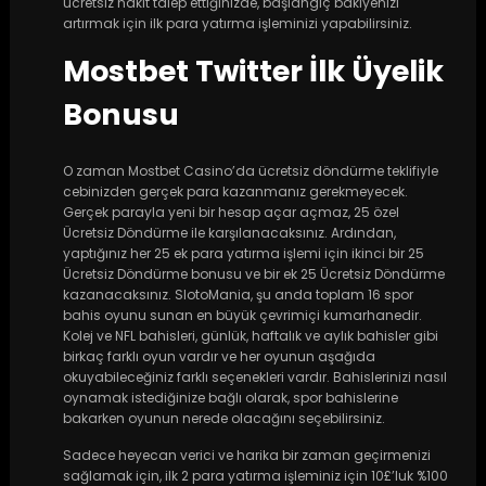
ücretsiz nakit talep ettiğinizde, başlangıç bakiyenizi
artırmak için ilk para yatırma işleminizi yapabilirsiniz.
Mostbet Twitter İlk Üyelik
Bonusu
O zaman Mostbet Casino’da ücretsiz döndürme teklifiyle
cebinizden gerçek para kazanmanız gerekmeyecek.
Gerçek parayla yeni bir hesap açar açmaz, 25 özel
Ücretsiz Döndürme ile karşılanacaksınız. Ardından,
yaptığınız her 25 ek para yatırma işlemi için ikinci bir 25
Ücretsiz Döndürme bonusu ve bir ek 25 Ücretsiz Döndürme
kazanacaksınız. SlotoMania, şu anda toplam 16 spor
bahis oyunu sunan en büyük çevrimiçi kumarhanedir.
Kolej ve NFL bahisleri, günlük, haftalık ve aylık bahisler gibi
birkaç farklı oyun vardır ve her oyunun aşağıda
okuyabileceğiniz farklı seçenekleri vardır. Bahislerinizi nasıl
oynamak istediğinize bağlı olarak, spor bahislerine
bakarken oyunun nerede olacağını seçebilirsiniz.
Sadece heyecan verici ve harika bir zaman geçirmenizi
sağlamak için, ilk 2 para yatırma işleminiz için 10£’luk %100