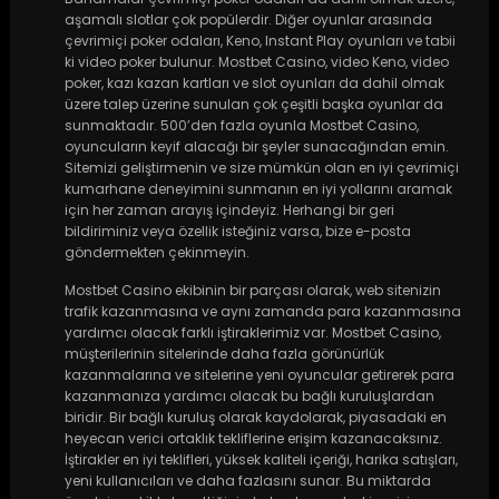
aşamalı slotlar çok popülerdir. Diğer oyunlar arasında
çevrimiçi poker odaları, Keno, Instant Play oyunları ve tabii
ki video poker bulunur. Mostbet Casino, video Keno, video
poker, kazı kazan kartları ve slot oyunları da dahil olmak
üzere talep üzerine sunulan çok çeşitli başka oyunlar da
sunmaktadır. 500’den fazla oyunla Mostbet Casino,
oyuncuların keyif alacağı bir şeyler sunacağından emin.
Sitemizi geliştirmenin ve size mümkün olan en iyi çevrimiçi
kumarhane deneyimini sunmanın en iyi yollarını aramak
için her zaman arayış içindeyiz. Herhangi bir geri
bildiriminiz veya özellik isteğiniz varsa, bize e-posta
göndermekten çekinmeyin.
Mostbet Casino ekibinin bir parçası olarak, web sitenizin
trafik kazanmasına ve aynı zamanda para kazanmasına
yardımcı olacak farklı iştiraklerimiz var. Mostbet Casino,
müşterilerinin sitelerinde daha fazla görünürlük
kazanmalarına ve sitelerine yeni oyuncular getirerek para
kazanmanıza yardımcı olacak bu bağlı kuruluşlardan
biridir. Bir bağlı kuruluş olarak kaydolarak, piyasadaki en
heyecan verici ortaklık tekliflerine erişim kazanacaksınız.
İştirakler en iyi teklifleri, yüksek kaliteli içeriği, harika satışları,
yeni kullanıcıları ve daha fazlasını sunar. Bu miktarda