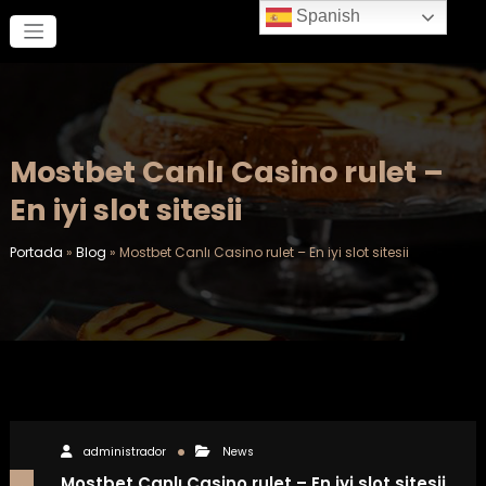
Saltar
Spanish
al
contenido
Mostbet Canlı Casino rulet –
En iyi slot sitesii
Portada
»
Blog
»
Mostbet Canlı Casino rulet – En iyi slot sitesii
administrador
News
Mostbet Canlı Casino rulet – En iyi slot sitesii