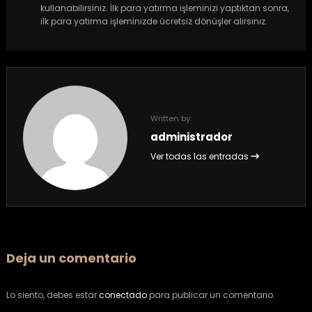
kullanabilirsiniz. İlk para yatırma işleminizi yaptıktan sonra,
ilk para yatırma işleminizde ücretsiz dönüşler alırsınız.
Written by:
administrador
Ver todas las entradas
Deja un comentario
Lo siento, debes estar
conectado
para publicar un comentario.