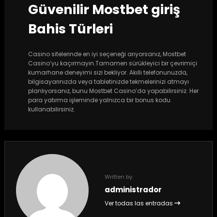
Güvenilir Mostbet giriş
Bahis Türleri
Casino sitelerinde en iyi seçeneği arıyorsanız, Mostbet
Casino’yu kaçırmayın.Tamamen sürükleyici bir çevrimiçi
kumarhane deneyimi sizi bekliyor. Akıllı telefonunuzda,
bilgisayarınızda veya tabletinizde tekmelerinizi atmayı
planlıyorsanız, bunu Mostbet Casino’da yapabilirsiniz. Her
para yatırma işleminde yalnızca bir bonus kodu
kullanabilirsiniz.
Written by:
administrador
Ver todas las entradas