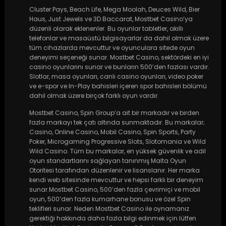
Cluster Pays, Beach Life, Mega Moolah, Deuces Wild, Bier
Haus, Just Jewels ve 3D Baccarat, Mostbet Casino’ya
düzenli olarak eklenenler. Bu oyunlar tabletler, akıllı
telefonlar ve masaüstü bilgisayarlar da dahil olmak üzere
tüm cihazlarda mevcuttur ve oyunculara sitede oyun
deneyimi seçeneği sunar. Mostbet Casino, sektördeki en iyi
casino oyunlarını sunar ve bunların 500’den fazlası vardır.
Slotlar, masa oyunları, canlı casino oyunları, video poker
ve e-spor ve In-Play bahisleri içeren spor bahisleri bölümü
dahil olmak üzere birçok farklı oyun vardır.
Mostbet Casino, Spin Group’a ait bir markadır ve birden
fazla markayı tek çatı altında sunmaktadır. Bu markalar;
Casino, Online Casino, Mobil Casino, Spin Sports, Party
Poker, Microgaming Progressive Slots, Slotomania ve Wild
Wild Casino. Tüm bu markalar, en yüksek güvenlik ve adil
oyun standartlarını sağlayan tanınmış Malta Oyun
Otoritesi tarafından düzenlenir ve lisanslanır. Her marka
kendi web sitesinde mevcuttur ve hepsi farklı bir deneyim
sunar.Mostbet Casino, 500’den fazla çevrimiçi ve mobil
oyun, 500’den fazla kumarhane bonusu ve özel Spin
teklifleri sunar. Neden Mostbet Casino ile oynamanız
gerektiği hakkında daha fazla bilgi edinmek için lütfen