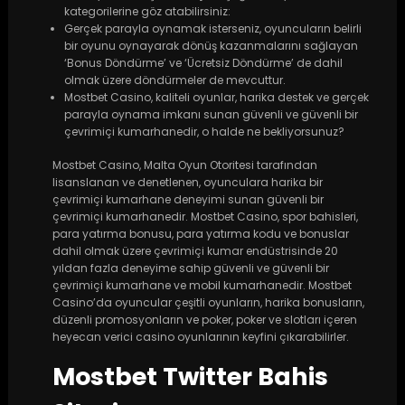
kategorilerine göz atabilirsiniz:
Gerçek parayla oynamak isterseniz, oyuncuların belirli
bir oyunu oynayarak dönüş kazanmalarını sağlayan
‘Bonus Döndürme’ ve ‘Ücretsiz Döndürme’ de dahil
olmak üzere döndürmeler de mevcuttur.
Mostbet Casino, kaliteli oyunlar, harika destek ve gerçek
parayla oynama imkanı sunan güvenli ve güvenli bir
çevrimiçi kumarhanedir, o halde ne bekliyorsunuz?
Mostbet Casino, Malta Oyun Otoritesi tarafından
lisanslanan ve denetlenen, oyunculara harika bir
çevrimiçi kumarhane deneyimi sunan güvenli bir
çevrimiçi kumarhanedir. Mostbet Casino, spor bahisleri,
para yatırma bonusu, para yatırma kodu ve bonuslar
dahil olmak üzere çevrimiçi kumar endüstrisinde 20
yıldan fazla deneyime sahip güvenli ve güvenli bir
çevrimiçi kumarhane ve mobil kumarhanedir. Mostbet
Casino’da oyuncular çeşitli oyunların, harika bonusların,
düzenli promosyonların ve poker, poker ve slotları içeren
heyecan verici casino oyunlarının keyfini çıkarabilirler.
Mostbet Twitter Bahis