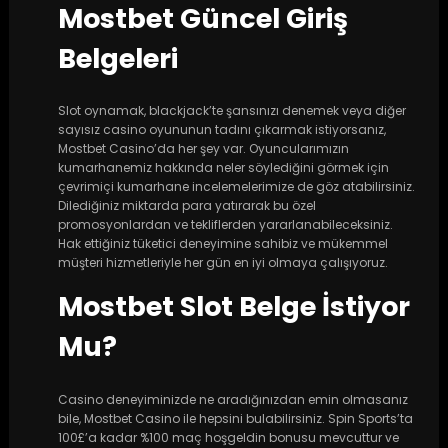
Mostbet Güncel Giriş
Belgeleri
Slot oynamak, blackjack’te şansınızı denemek veya diğer
sayısız casino oyununun tadını çıkarmak istiyorsanız,
Mostbet Casino’da her şey var. Oyuncularımızın
kumarhanemiz hakkında neler söylediğini görmek için
çevrimiçi kumarhane incelemelerimize de göz atabilirsiniz.
Dilediğiniz miktarda para yatırarak bu özel
promosyonlardan ve tekliflerden yararlanabileceksiniz.
Hak ettiğiniz tüketici deneyimine sahibiz ve mükemmel
müşteri hizmetleriyle her gün en iyi olmaya çalışıyoruz.
Mostbet Slot Belge İstiyor
Mu?
Casino deneyiminizde ne aradığınızdan emin olmasanız
bile, Mostbet Casino ile hepsini bulabilirsiniz. Spin Sports’ta
100£’a kadar %100 maç hoşgeldin bonusu mevcuttur ve