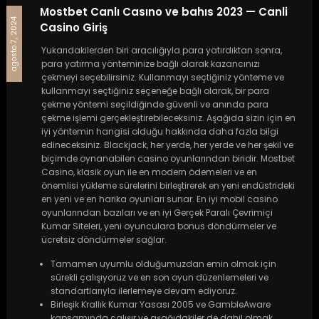
Mostbet Canlı Casıno ve bahıs 2023 — Canli
agosto 7, 2024
Casino Giriş
Yukarıdakilerden biri aracılığıyla para yatırdıktan sonra,
para yatırma yönteminize bağlı olarak kazancınızı
çekmeyi seçebilirsiniz. Kullanmayı seçtiğiniz yönteme ve
kullanmayı seçtiğiniz seçeneğe bağlı olarak, bir para
çekme yöntemi seçildiğinde güvenli ve anında para
çekme işlemi gerçekleştirebileceksiniz. Aşağıda sizin için en
iyi yöntemin hangisi olduğu hakkında daha fazla bilgi
edineceksiniz. Blackjack, her yerde, her yerde ve her şekil ve
biçimde oynanabilen casino oyunlarından biridir. Mostbet
Casino, klasik oyun ile en modern ödemeleri ve en
önemlisi yükleme sürelerini birleştirerek en yeni endüstrideki
en yeni ve en harika oyunları sunar. En iyi mobil casino
oyunlarından bazıları ve en iyi Gerçek Paralı Çevrimiçi
Kumar Siteleri, yeni oyunculara bonus döndürmeler ve
ücretsiz döndürmeler sağlar.
Tamamen uyumlu olduğumuzdan emin olmak için
sürekli çalışıyoruz ve en son oyun düzenlemeleri ve
standartlarıyla ilerlemeye devam ediyoruz.
Birleşik Krallık Kumar Yasası 2005 ve GambleAware
kapsamında çalışır ve aşağıdakiler de dahil olmak