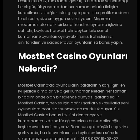
Destek ekibimiz, tüm rahatlığınız için oradadır ve herhangi
bir ek güçlük yaşamadan her zaman onlarla iletişim
kurabilmenizi sağlar. İster gerçek para ister pratik modunu
tercih edin, size en uygun seçimi yapın. Alıştırma
modumuz otomatik bir kendi kendine oynama işlevine
sahiptir, böylece hareket halindeyken bile sanal
kumarhane oyunları oynayabilirsiniz. Bahislerinizi
sınırlandırın ve sadece favori oyunlarınıza bahis yapın.
Mostbet Casino Oyunları
Nelerdir?
Mostbet Casino’da oyuncuların paralarının karşılığını en
iyi şekilde almaları ve diğer kumarhanelerden her zaman
bir adım önde olan bir eğlence dünyası garanti edilir.
Mostbet Casino, herkes için doğru şartlar ve koşullarla yeni
oyunculara bonuslar sunmaktan mutluluk duyar. Sizi
Mostbet Casino bonus teklifini denemeye ve
kumarhanemizde ne tür eğlencelerin bulunabileceğini
keşfetmeye davet ediyoruz. Bonusun çok düşük bir çevrim
şartı vardır, bu da oyunlarınızın keyfini en kısa sürede
çıkarmanıza yardımcı olacaktır. 21:08:082019-08-22