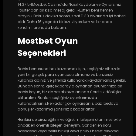
14:27:54Mostbet Casino’da Nasıl Kaydolur ve Oynarsınız
Poulter’dan bir kısa mesaj geldi: «Lütfen beni hemen
arayın.» Dokuz dakika sonra, saat 11:30 civarında iyi haberi
aldı. Daha 16 yaşında bir kızı izliyordum ve bir anda
kendimi arenada buldum.
Mostbet Oyun
Seçenekleri
Bahis bonusuna hak kazanmak için, seçtiğiniz cihazda
yeni bir gerçek para oyuncusu olmanız ve benzersiz
kullanıcı adınızı ve şifrenizi kullanarak kaydolmanız gerekir.
Bundan sonra, gerçek parayla oynanan oyunlarınıza bir
bahis koyun, biz de hesabınıza anında ücretsiz dönüşler
aktaralım. Bunları seçtiğiniz oyunlarımızda
kullanabilirsiniz.Ne kadar çok oynarsanız, bazı bedava
dönüşler kazanma şansınız o kadar artar.
Her ikisi de biraz eğitim ve öğretim bileşeni olan meslekler,
ancak en önemli bileşen deneyim. Gönderilen soru
hassassa veya belirli bir kişi veya grubu hedef alıyorsa,