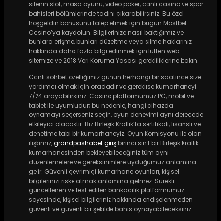
sitenin slot, masa oyunu, video poker, canlı casino ve spor
bahisleri bölümlerinde tadını çıkarabilirsiniz. Bu özel
hoşgeldin bonusunu talep etmek için bugün Mostbet
Casino’ya kaydolun. Bilgilerinize nasıl baktığımız ve
bunlara erişme, bunları düzeltme veya silme haklarınız
hakkında daha fazla bilgi edinmek için lütfen web
sitemize ve 2018 Veri Koruma Yasası gerekliliklerine bakın.
Canlı sohbet özelliğimiz günün herhangi bir saatinde size
yardımcı olmak için oradadır ve gerekirse kumarhaneyi
7/24 arayabilirsiniz. Casino platformumuz PC, mobil ve
tablet ile uyumludur; bu nedenle, hangi cihazda
oynamayı seçerseniz seçin, oyun deneyimi aynı derecede
etkileyici olacaktır. Biz Birleşik Krallık’ta sertifikalı, lisanslı ve
denetime tabi bir kumarhaneyiz. Oyun Komisyonu ile olan
ilişkimiz,
grandpashabet giriş
birinci sınıf bir Birleşik Krallık
kumarhanesinden bekleyebileceğiniz tüm aynı
düzenlemelere ve gereksinimlere uyduğumuz anlamına
gelir. Güvenli çevrimiçi kumarhane oyunları, kişisel
bilgilerinizi riske atmak anlamına gelmez. Sürekli
güncellenen ve test edilen bankacılık platformumuz
sayesinde, kişisel bilgileriniz hakkında endişelenmeden
güvenli ve güvenli bir şekilde bahis oynayabileceksiniz.