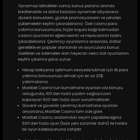
Oynamayı bitirdikten sonra, bonus paranız anında
kredilendirilir ve daha fazlasını oynamak istiyorsanız
düzenli bonusların, günlük promosyonların ve yeniden
yüklemelerin keyfini çıkarabilirsiniz. Özel casino para
yatırma bonusumuzla, hiçbir koşula bağlı kalmadan
casino oyunlarının eğlencesinin ve heyecanının tadını
çıkarabilirsiniz. Çevrimiçi oyunlarımız arasında, slotlar
genellikle en popüler olanlarıdır ve oyunculara bonus
özellikleri ve ödemeleri olan heyecan verici slot oyunlarının
keyfini çıkarma şansı sunar.
Hesap bakiyenizi optimum seviyede tutmak için ilk para
yatırma bonusunuzu almak için en az 20$
yatırmalısınız.
Mostbet Casino’nun kumarhane oyunları söz konusu
olduğunda, 100’den fazla yazılım sağlayıcısını
kapsayan 500’den fazla oyun sunulmaktadır.
Güvenli ve güvenilir çevrimiçi kumarhane oyunları
arıyorsanız, Mostbet Casino tam size göre.
Mostbet Casino, aralarından seçim yapabileceğiniz
500’den fazla oyun (bazı yeni sürümler dahil) ile harika
bir oyun koleksiyonuna sahiptir.