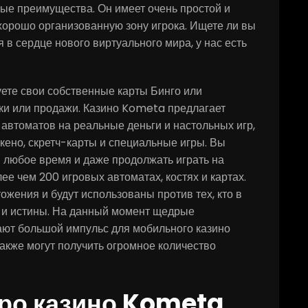
ые преимущества. Он имеет очень простой и
хорошо организованную зону игрока. Ищете ли вы
я в сердце нового виртуального мира, у нас есть
уете свои собственные карты Бинго или
пки или продажи. Казино Kometa предлагает
 автоматов на реальные деньги и настольных игр,
, кено, скретч-карты и специальные игры. Вы
 любое время и даже продолжать играть на
ее чем 200 игровых автоматах, костях и картах.
ожения и будут использованы против тех, кто в
га и истины. На данный момент щедрые
ют большой импульс для мобильного казино
акже могут получить огромное количество
ро казино Kometa