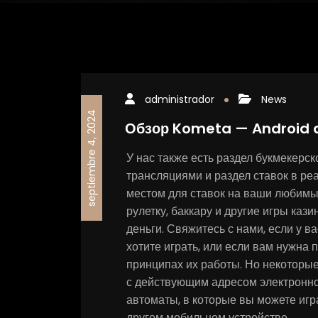
administrador
News
septiembre 4, 2024
Обзор Kometa — Android a
У нас также есть раздел букмекер
трансляциями и раздел ставок в р
местом для ставок на ваши любимые
рулетку, баккару и другие игры каз
деньги. Свяжитесь с нами, если у ва
хотите играть, или если вам нужна
принципах их работы. Но некоторые
с действующим адресом электронн
автоматы, в которые вы можете игр
другом мобильном устройстве.