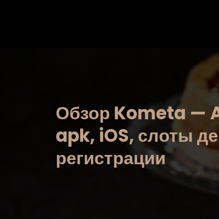
Saltar
al
contenido
Обзор Kometa — 
apk, iOS, слоты д
регистрации