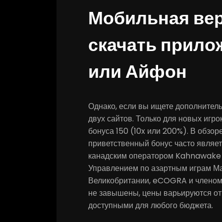
Мобильная ве
скачать прило
или Айфон
Однако, если вы ищете дополнител
двух сайтов. Только для новых игр
бонуса 150 (10x или 200%). В обзо
приветственный бонус часто являе
канадским оператором Kahnawake
Управлением по азартным играм Ма
Великобритании, eCOGRA и членом 
не завышены, цены варьируются от 1
доступными для любого бюджета.