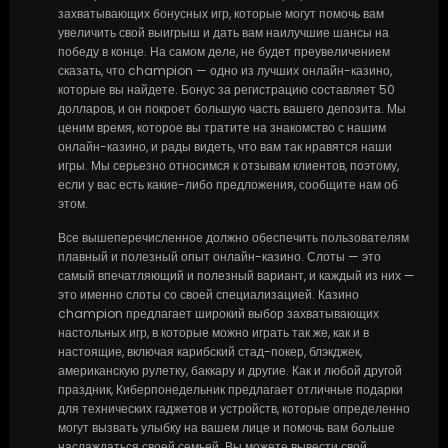
захватывающих бонусных игр, которые могут помочь вам
увеличить свой выигрыш и дать вам наилучшие шансы на
победу в конце. На самом деле, не будет преувеличением
сказать, что champion — одно из лучших онлайн-казино,
которые вы найдете. Бонус за регистрацию составляет 50
долларов, и он покроет большую часть вашего депозита. Мы
ценим время, которое вы тратите на знакомство с нашим
онлайн-казино, и рады видеть, что вам так нравятся наши
игры. Мы серьезно относимся к отзывам клиентов, поэтому,
если у вас есть какие-либо предложения, сообщите нам об
этом.
Все вышеперечисленное должно обеспечить пользователям
плавный и полезный опыт онлайн-казино. Слоты — это
самый впечатляющий и полезный вариант, и каждый из них —
это именно слоты со своей специализацией. Казино
champion предлагает широкий выбор захватывающих
настольных игр, в которые можно играть так же, как и в
настоящие, включая карибский стад-покер, блэкджек,
американскую рулетку, баккару и другие. Как и любой другой
праздник, Киберпонедельник предлагает отличные подарки
для технических гаджетов и устройств, которые определенно
могут вызвать улыбку на вашем лице и помочь вам больше
наслаждаться своей семьей. Вы можете вывести свой