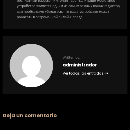
бесплатный гороскоп и чтения Таро. Если ваше мобильное
устройство является одним из самых важных ваших гаджетов,
вам необходимо убедиться, что ваше устройство может
работать в современной онлайн-среде.
Written by:
administrador
Ver todas las entradas
Deja un comentario