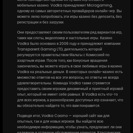
мобильных казино. Vodka принадлежит Microgaming,
одному из самых авторитетных провайдеров онлайн-игр. Вы
можете легко попробовать эти игры казино без депозита, без
регистрации и без загрузки.
Они предоставляют своим пользователям ряд вариантов игр,
таких как слоты, видеопокер и настольные игры. Казино
Vodka было основано в 2006 году и принадлежит компании
Transparent Gaming LTD, деятельность которой
регулируется правительством Мальты с Комиссией по
азартным играм. После того, как бонусные вращения
закончились, вы можете играть в свои любимые игры в казино
Vodka на реальные деньги. В некоторых онлайн-казино есть
множество ответов на все эти вопросы, но ответы не всегда
удовлетворительны. Команда Vodka также стремится
предоставить своим игрокам динамичный и приятный игровой
опыт, который не имеет себе равных. В Vodka есть что-то
для всех игроков, а разнообразие доступных игр означает, что
вы обязательно найдете то, что вам понравится.
Подводя итог, Vodka Casino — хороший сайт как для
опытных, так и для новых игроков. Вы найдете всю
необходимую информацию, чтобы узнать, предлагают ли они
надежное и отличное обслуживание клиентов. Классические