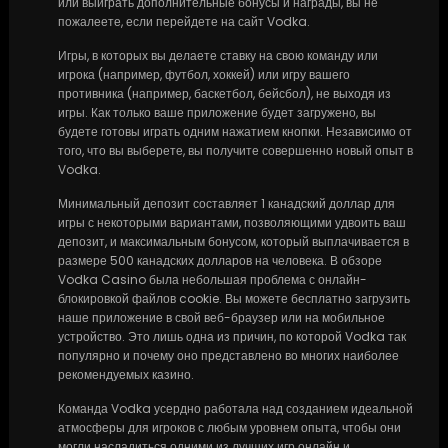
или выиграть дополнительные бонусы и награды, вы не
пожалеете, если перейдете на сайт Vodka.
Игры, в которых вы делаете ставку на свою команду или
игрока (например, футбол, хоккей) или игру вашего
противника (например, баскетбол, бейсбол), не выходя из
игры. Как только ваше приложение будет загружено, вы
будете готовы играть одним нажатием кнопки. Независимо от
того, что вы выберете, вы получите совершенно новый опыт в
Vodka.
Минимальный депозит составляет 1 канадский доллар для
игры с некоторыми вариантами, позволяющими удвоить ваш
депозит, и максимальным бонусом, который выплачивается в
размере 500 канадских долларов на человека. В обзоре
Vodka Casino была небольшая проблема с онлайн-
блокировкой файлов cookie. Вы можете бесплатно загрузить
наше приложение в свой веб-браузер или на мобильное
устройство. Это лишь одна из причин, по которой Vodka так
популярно и почему оно представлено во многих наиболее
рекомендуемых казино.
Команда Vodka усердно работала над созданием идеальной
атмосферы для игроков с любым уровнем опыта, чтобы они
могли насладиться одними из лучших игр онлайн и