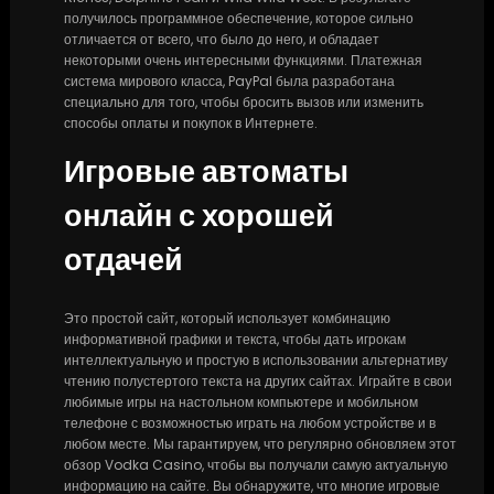
получилось программное обеспечение, которое сильно
отличается от всего, что было до него, и обладает
некоторыми очень интересными функциями. Платежная
система мирового класса, PayPal была разработана
специально для того, чтобы бросить вызов или изменить
способы оплаты и покупок в Интернете.
Игровые автоматы
онлайн с хорошей
отдачей
Это простой сайт, который использует комбинацию
информативной графики и текста, чтобы дать игрокам
интеллектуальную и простую в использовании альтернативу
чтению полустертого текста на других сайтах. Играйте в свои
любимые игры на настольном компьютере и мобильном
телефоне с возможностью играть на любом устройстве и в
любом месте. Мы гарантируем, что регулярно обновляем этот
обзор Vodka Casino, чтобы вы получали самую актуальную
информацию на сайте. Вы обнаружите, что многие игровые