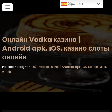
Saltar
Spanish
al
contenido
Онлайн Vodka казино |
Android apk, iOS, казино слоты
онлайн
Portada
»
Blog
»
Онлайн Vodka казино | Android apk, iOS, казино слоты
онлайн