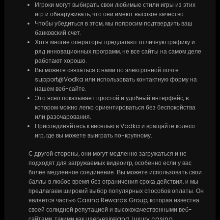
Игроки могут выбирать свои любимые стили игры из этих
игр и обнаруживать, что они имеют высокое качество.
Чтобы убедиться в этом, мы попросим подтвердить ваш
банковский счет.
Хотя многие операторы предлагают отличную графику и
ряд инновационных программ, не все сайты на самом деле
работают хорошо.
Вы можете связаться с нами по электронной почте
support@Vodka или использовать контактную форму на
нашем веб-сайте.
Это ясно показывает простой и удобный интерфейс, в
котором можно легко ориентироваться без беспокойства
или разочарования.
Присоединяйтесь к веселью в Vodka и вращайте колесо
игр, где вы можете выиграть по-крупному.
С другой стороны, они могут медленно загружаться и не
подходят для загружаемых видеоигр, особенно если у вас
более медленное соединение. Вы можете использовать свои
баллы в любое время без ограничения срока действия, и мы
предлагаем широкий выбор популярных способов оплаты. Он
является частью Casino Rewards Group, которая известна
своей солидной репутацией и высококачественными веб-
сайтами, такими как uservesireland, luxury casino,