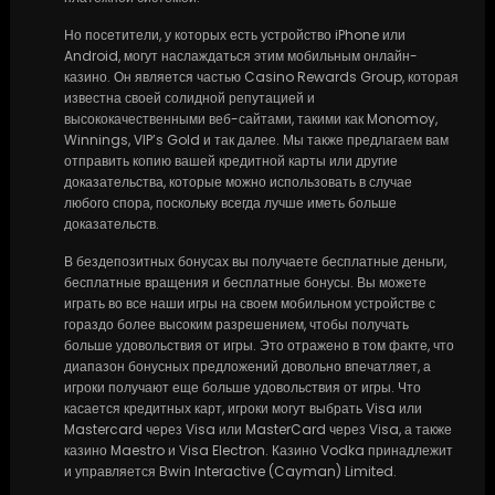
Но посетители, у которых есть устройство iPhone или
Android, могут наслаждаться этим мобильным онлайн-
казино. Он является частью Casino Rewards Group, которая
известна своей солидной репутацией и
высококачественными веб-сайтами, такими как Monomoy,
Winnings, VIP’s Gold и так далее. Мы также предлагаем вам
отправить копию вашей кредитной карты или другие
доказательства, которые можно использовать в случае
любого спора, поскольку всегда лучше иметь больше
доказательств.
В бездепозитных бонусах вы получаете бесплатные деньги,
бесплатные вращения и бесплатные бонусы. Вы можете
играть во все наши игры на своем мобильном устройстве с
гораздо более высоким разрешением, чтобы получать
больше удовольствия от игры. Это отражено в том факте, что
диапазон бонусных предложений довольно впечатляет, а
игроки получают еще больше удовольствия от игры. Что
касается кредитных карт, игроки могут выбрать Visa или
Mastercard через Visa или MasterCard через Visa, а также
казино Maestro и Visa Electron. Казино Vodka принадлежит
и управляется Bwin Interactive (Cayman) Limited.