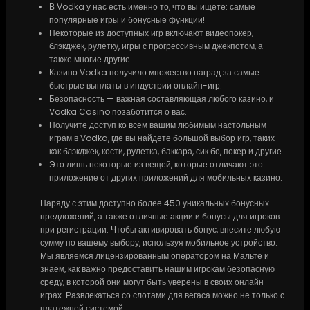
В Vodka у нас есть именно то, что вы ищете: самые
популярные игры и бонусные функции!
Некоторые из доступных игр включают видеопокер,
блэкджек, рулетку, игры с прогрессивным джекпотом, а
также многие другие.
Казино Vodka получило множество наград за самые
быстрые выплаты в индустрии онлайн-игр.
Безопасность — важная составляющая любого казино, и
Vodka Casino позаботится о вас.
Получите доступ ко всем вашим любимым настольным
играм в Vodka, где вы найдете большой выбор игр, таких
как блэкджек, кости, рулетка, баккара, сик бо, покер и другие.
Это лишь некоторые из вещей, которые отличают это
приложение от других приложений для мобильных казино.
Наряду с этим доступно более 450 уникальных бонусных
предложений, а также отличные акции и бонусы для игроков
при регистрации. Чтобы активировать бонус, внесите любую
сумму по вашему выбору, используя мобильное устройство.
Мы являемся лицензированным оператором на Мальте и
знаем, как важно предоставить нашим игрокам безопасную
среду, в которой они могут быть уверены в своих онлайн-
играх. Развлекаться со слотами для вегаса можно не только с
платежной системой.