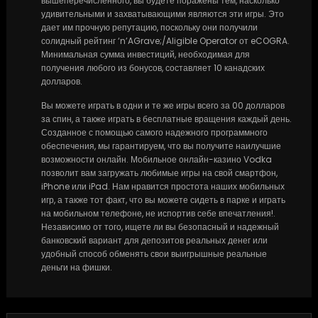
вышеперечисленного, вы будете поражены тем, насколько
удивительными и захватывающими являются эти игры. Это
дает им прочную репутацию, поскольку они получили
солидный рейтинг ‘n’AGrave;/Aligible Operator от eCOGRA.
Минимальная сумма инвестиций, необходимая для
получения любого из бонусов, составляет 10 канадских
долларов.
Вы можете играть в одни и те же игры всего за 00 долларов
за спин, а также играть в бесплатные вращения каждый день.
Созданное с помощью самого надежного программного
обеспечения, мы гарантируем, что вы получите наилучшие
возможности онлайн. Мобильное онлайн-казино Vodka
позволит вам загружать любимые игры на свой смартфон,
iPhone или iPad. Нам нравится простота наших мобильных
игр, а также тот факт, что вы можете сидеть в парке и играть
на мобильном телефоне, не испортив себе впечатления!.
Независимо от того, ищете ли вы безопасный и надежный
банковский вариант для депозитов реальных денег или
удобный способ обменять свои выигрышные реальные
деньги на фишки.