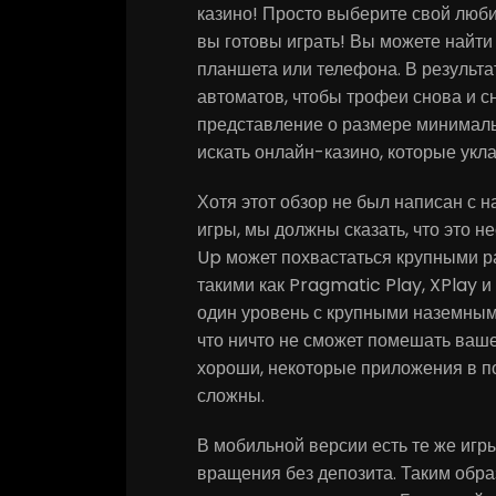
казино! Просто выберите свой люби
вы готовы играть! Вы можете найти
планшета или телефона. В результ
автоматов, чтобы трофеи снова и с
представление о размере минималь
искать онлайн-казино, которые укл
Хотя этот обзор не был написан с 
игры, мы должны сказать, что это н
Up может похвастаться крупными р
такими как Pragmatic Play, XPlay и
один уровень с крупными наземным
что ничто не сможет помешать ваш
хороши, некоторые приложения в п
сложны.
В мобильной версии есть те же игр
вращения без депозита. Таким обра