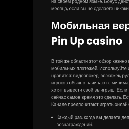
на своем родном языке. Бонус дейст
месяца, если вы не сделаете никаки
Мобильная вер
Pin Up casino
В той же области этот обзор казино
мобильных платежей. Используйте 
нравится: видеопокер, блэкджек, ру
игроков обычно начинают с минималь
хотят вывести свой выигрыш. Если 
сейчас самое время это сделать. Е
Канаде предпочитают играть онлайн
Каждый раз, когда вы делаете де
вознаграждений.