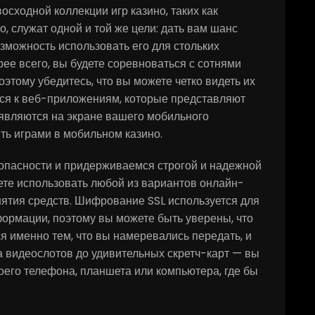
осходной коллекции игр казино, таких как
ко, служат одной и той же цели: дать вам шанс
озможность использовать его для стольких
орее всего, вы будете соревноваться с сотнями
этому убедитесь, что вы можете четко видеть их
тся к веб-приложениям, которые представляют
являются на экране вашего мобильного
ть играми в мобильном казино.
зопасности и придерживаемся строгой и надежной
ете использовать любой из вариантов онлайн-
нятия средств. Шифрование SSL используется для
ормации, поэтому вы можете быть уверены, что
 именно тем, что вы намеревались передать, и
 видеослотов до удивительных скретч-карт — вы
воего телефона, планшета или компьютера, где бы