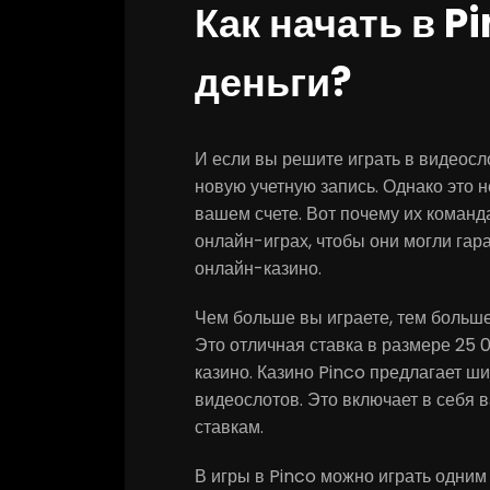
Как начать в P
деньги?
И если вы решите играть в видеосл
новую учетную запись. Однако это 
вашем счете. Вот почему их команд
онлайн-играх, чтобы они могли гар
онлайн-казино.
Чем больше вы играете, тем больше
Это отличная ставка в размере 25 
казино. Казино Pinco предлагает ш
видеослотов. Это включает в себя 
ставкам.
В игры в Pinco можно играть одним