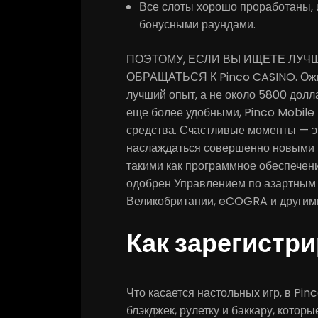
Все слоты хорошо проработаны,
бонусными раундами.
ПОЭТОМУ, ЕСЛИ ВЫ ИЩЕТЕ ЛУЧ
ОБРАЩАТЬСЯ К Pinco CASINO. Ожид
лучший опыт, а не около 5800 долл
еще более удобными, Pinco Mobile 
средства. Счастливые моменты — это
наслаждаться совершенно новыми 
такими как программное обеспечен
одобрен Управлением по азартным 
Великобритании, eCOGRA и другим
Как зарегистри
Что касается настольных игр, в Pin
блэкджек, рулетку и баккару, котор