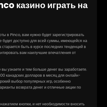
inco казино играть на
оты в Pinco, вам нужно будет зарегистрировать
не будет доступно для всей суммы, имеющейся на
а старается быть в курсе последних тенденций в
антировать вам наилучшие впечатления от
 вы узнаете и тем больше денег вы заработаете.
000 канадских долларов в месяц для онлайн-
ирокий выбор популярных игр, особенно
варианты возврата денег и отличные акции по
 нажатием кнопки, и нет необходимости вносить