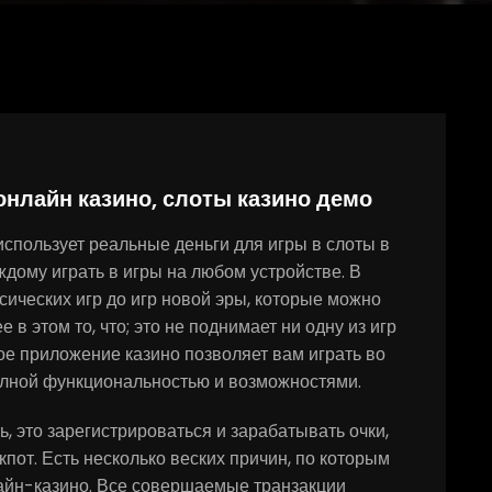
онлайн казино, слоты казино демо
использует реальные деньги для игры в слоты в
ждому играть в игры на любом устройстве. В
ссических игр до игр новой эры, которые можно
в этом то, что; это не поднимает ни одну из игр
е приложение казино позволяет вам играть во
олной функциональностью и возможностями.
ь, это зарегистрироваться и зарабатывать очки,
пот. Есть несколько веских причин, по которым
айн-казино. Все совершаемые транзакции