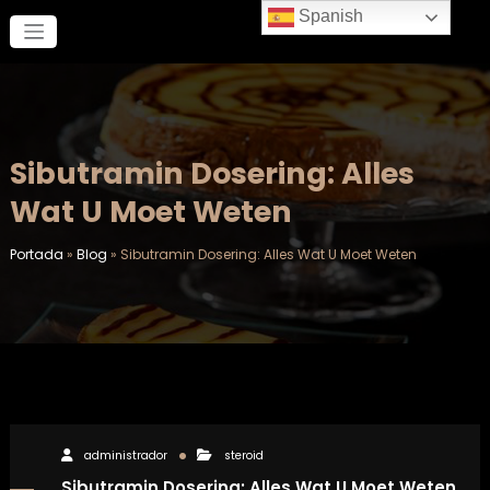
Saltar
Spanish
al
contenido
Sibutramin Dosering: Alles
Wat U Moet Weten
Portada
»
Blog
»
Sibutramin Dosering: Alles Wat U Moet Weten
administrador
steroid
Sibutramin Dosering: Alles Wat U Moet Weten