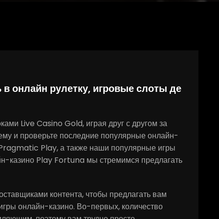
ь в онлайн рулетку, игровые слоты де
ами Live Casino Gold, играя друг с другом за
ему и проверьте последние популярные онлайн-
Pragmatic Play, а также наши популярные игры
йн-казино Play Fortuna мы стремимся предлагать
оставщиками контента, чтобы предлагать вам
гры онлайн-казино. Во-первых, количество
мляющим, поэтому вам трудно просто