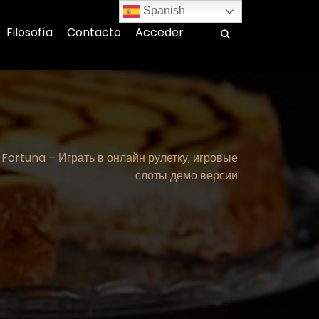
Spanish
Filosofía
Contacto
Acceder
 Fortuna – Играть в онлайн рулетку, игровые
слоты демо версии