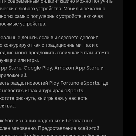
п к современным онлайн-казино можно получить
ически с любого устройства. Мобильное казино
многих самых популярных устройств, включая
носимые устройства.
реальные деньги, если вы сделаете депозит.
о конкурируют как с традиционными, так и с
едние могут предложить своим клиентам что-то
функции или игры.
pp Store, Google Play, Amazon App Store и
приложений.
сть раздел новостей Play Fortuna eSports, где
 новостях, играх и турнирах eSports.
хотите рискнуть, выигрывая, у нас есть
ля вас.
любого из наших надежных и безопасных
числен мгновенно. Предоставление всей этой
оверяют сайту. Благодаря регулярным бонусам,