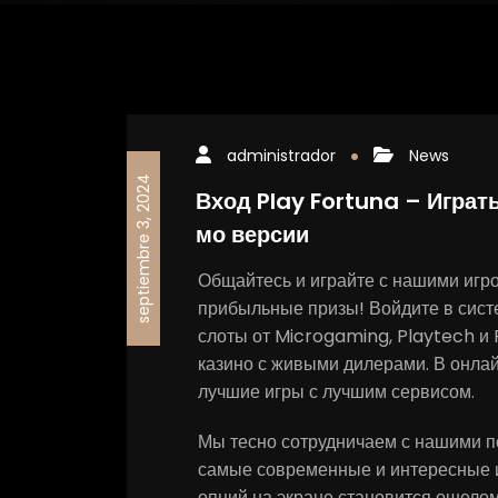
administrador
News
septiembre 3, 2024
Вход Play Fortuna – Играт
мо версии
Общайтесь и играйте с нашими игрок
прибыльные призы! Войдите в сист
слоты от Microgaming, Playtech и 
казино с живыми дилерами. В онла
лучшие игры с лучшим сервисом.
Мы тесно сотрудничаем с нашими п
самые современные и интересные и
опций на экране становится ошело