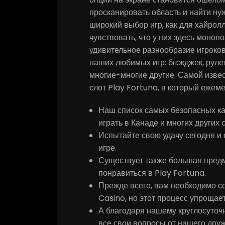
просканировать область и найти ну
широкий выбор игр, как для хайролл
чувствовать, что у них здесь монопо
удивительное разнообразие игроко
наших любимых игр: блэкджек, руле
многие-многие другие. Самой извес
слот Play Fortuna, в который ежем
Наш список самых безопасных ка
играть в Канаде и многих других 
Испытайте свою удачу сегодня и 
игре.
Существует также большая предма
понравиться в Play Fortuna.
Прежде всего, вам необходимо со
Casino, но этот процесс упрощает
А благодаря нашему круглосуточ
все свои вопросы от нашего дру