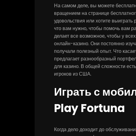
На самом деле, вы можете бесплат
вращением на странице бесплатного
удовольствия или хотите выиграть р
что вам нужно, чтобы помочь вам р
делает все возможное, чтобы у все
онлайн-казино. Они постоянно изуч
получали полезный опыт. Что касае
предлагает разнообразный портфель
для казино. В общей сложности ест
игроков из США.
Играть с моби
Play Fortuna
Когда дело доходит до обслуживани