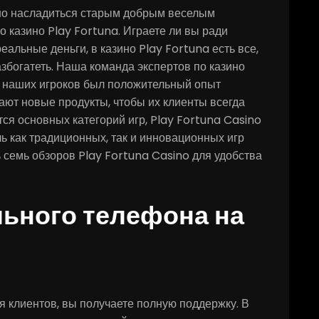
но насладиться старым добрым веселым
 казино Play Fortuna. Играете ли вы ради
еальные деньги, в казино Play Fortuna есть все,
азбогатеть. Наша команда экспертов по казино
х наших игроков был положительный опыт
ают новые продукты, чтобы их клиенты всегда
тся основных категорий игр, Play Fortuna Casino
 как традиционных, так и инновационных игр
ь семь обзоров Play Fortuna Casino для удобства
льного телефона на
я клиентов, вы получаете полную поддержку. В