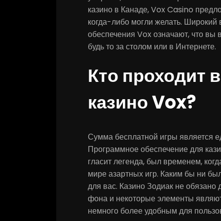
казино в Канаде, Vox Casino предл
когда-либо могли желать. Широкий 
обеспечения Vox означают, что вы в
будь то за столом или в Интернете.
Кто проходит 
казино Vox?
Сумма бесплатной игры является е
Программное обеспечение для казин
гласит легенда, был временем, ког
мире азартных игр. Каким бы ни был
для вас. Казино Зодиак не обязано
фона и некоторые элементы являют
немного более удобным для пользо