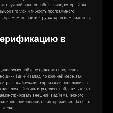
ожит лучший опыт онлайн-казино, который вы
выбор игр Vox и гибкость программного
сегда можете найти игру, которая вам нравится,
верификацию в
диновременной и не подлежит продлению.
о Дикий дикий запад, по крайней мере, так
да игры онлайн-казино произвели революцию в
 ваш личный стиль игры, здесь найдется что-то
 демонстрировать внешний вид.Тема черного
ся инновационными, но интерфейс мог бы быть
вателя.