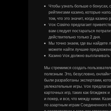
Чтобы узнать больше о бонусах, 
рейтингами казино, которые напо
том, что это значит, когда казино 
Vox Casino предлагает приветст
вам следует постараться потрати
действительно только 2 дня.
Мы точно знаем, где вы найдете 
можете найти лучшие предложен
Казино Vox должно выплачивать 
Мы стремимся создать пользовател
полезным. Это, безусловно, онлайн
были разработаны экспертами, кото
увлекательные игры. Vox предлагае
карточных игр, таких как блэкджек и
и покер, и все, что между ними. Ка
по азартным играм Соединенного К