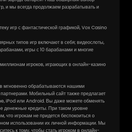
гр, и мы всегда продолжаем разрабатывать и
еку игр с фантастической графикой, Vox Casino
ярных типов игр включают в себя; видеослоты,
арабанами, игры с 10 барабанами и многие
миллионам игроков, играющих в онлайн-казино
ств мгновенно обрабатываются нашими
партнерами. Мобильный сайт также предлагает
e, iPod или Android. Вы даже можете обменять
е денежные кредиты. При таком уровне
, что игрокам не придется беспокоиться о
рном использовании их личной информации. Мы
ситесь к тому, чтобы стать игроком в онлайн-