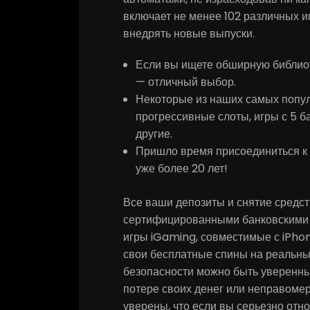
включает не менее 102 различных и
внедрять новые выпуски.
Если вы ищете обширную библиот
— отличный выбор.
Некоторые из наших самых попул
прогрессивные слоты, игры с 5 б
другие.
Пришло время присоединиться к 
уже более 20 лет!
Все ваши депозиты и снятие сред
сертифицированными банковскими 
игры iGaming, совместимые с iPhon
свои бесплатные спины на реальны
безопасности можно быть уверенным
потере своих денег или неправоме
уверены, что если вы серьезно отно