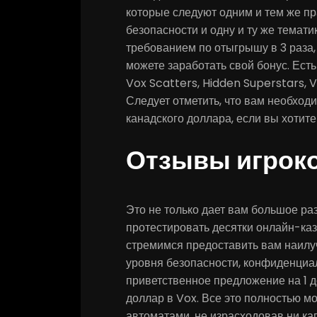
которые следуют одним и тем же пр
безопасности и одну и ту же темати
требованием по отыгрышу в 3 раза
можете заработать свой бонус. Есть
Vox Scatters, Hidden Superstars, V
Следует отметить, что вам необход
канадского доллара, если вы хотите
Отзывы игрок
Это не только дает вам большое ра
протестировать десятки онлайн-каз
стремимся предоставить вам наилу
уровня безопасности, конфиденциа
приветственное предложение на 1 д
доллар в Vox. Все это полностью м
автоматами, не израсходовав ни к