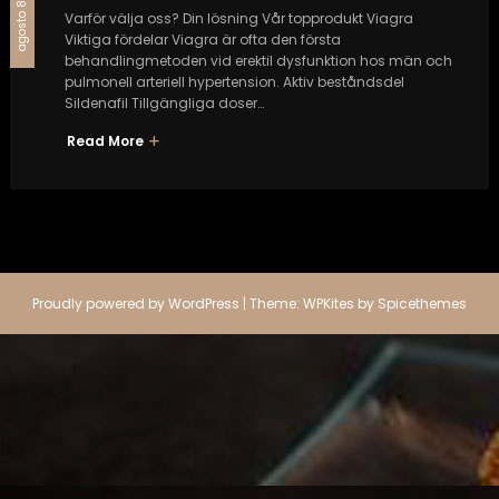
agosto 8, 2024
Varför välja oss? Din lösning Vår topprodukt Viagra
Viktiga fördelar Viagra är ofta den första
behandlingmetoden vid erektil dysfunktion hos män och
pulmonell arteriell hypertension. Aktiv beståndsdel
Sildenafil Tillgängliga doser…
Read More
Proudly powered by
WordPress
| Theme:
WPKites
by
Spicethemes