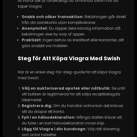
till varför det är fördelaktigt att använda Swish när du
köper Viagra:
Snabb och säker transaktion:
Betalningen går direkt
från din bankkonto utan komplikationer.
Anonymitet:
Du slipper dela känslig information då
betalningen sker by way of appen.
Praktiskt:
Ingen behov av kreditkort eller kontanter, allt
görs snabbt via mobilen.
Steg för Att Köpa Viagra Med Swish
Här är en enkel steg-för-steg-guide för att köpa Viagra
med Swish:
Välj en auktoriserad apotek eller nätbutik:
Se until
att butiken är legitimerad för att sälja receptbelagda
läkemedel.
Registrera dig:
Om du handlar online kan det krävas
att du skapar ett konto.
Fyll i en hälsodeklaration:
Många ställen kräver att
du fyller i en kort hälsodeklaration innan köp.
Lägg till Viagra i din kundvagn:
Välj rätt dosering
och antal tabletter.