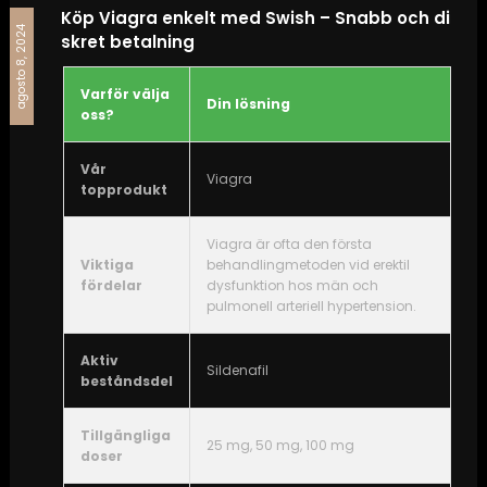
Köp Viagra enkelt med Swish – Snabb och di
agosto 8, 2024
skret betalning
Varför välja
Din lösning
oss?
Vår
Viagra
topprodukt
Viagra är ofta den första
Viktiga
behandlingmetoden vid erektil
fördelar
dysfunktion hos män och
pulmonell arteriell hypertension.
Aktiv
Sildenafil
beståndsdel
Tillgängliga
25 mg, 50 mg, 100 mg
doser