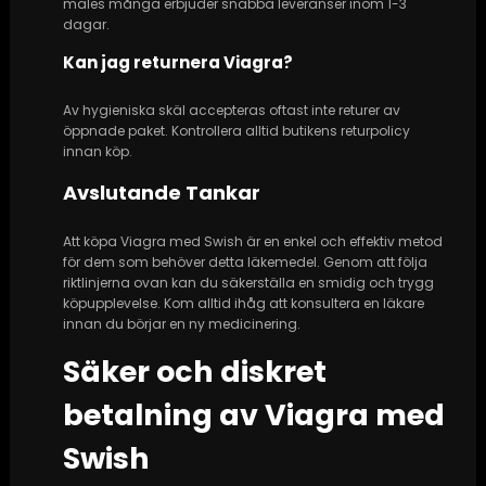
males många erbjuder snabba leveranser inom 1-3
dagar.
Kan jag returnera Viagra?
Av hygieniska skäl accepteras oftast inte returer av
öppnade paket. Kontrollera alltid butikens returpolicy
innan köp.
Avslutande Tankar
Att köpa Viagra med Swish är en enkel och effektiv metod
för dem som behöver detta läkemedel. Genom att följa
riktlinjerna ovan kan du säkerställa en smidig och trygg
köpupplevelse. Kom alltid ihåg att konsultera en läkare
innan du börjar en ny medicinering.
Säker och diskret
betalning av Viagra med
Swish