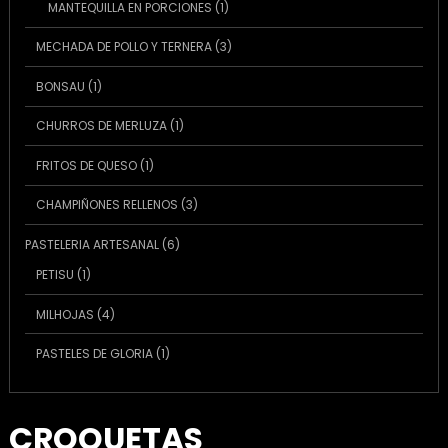
1
MANTEQUILLA EN PORCIONES
1
producto
3
MECHADA DE POLLO Y TERNERA
3
productos
1
BONSAU
1
producto
1
CHURROS DE MERLUZA
1
producto
1
FRITOS DE QUESO
1
producto
3
CHAMPIÑONES RELLENOS
3
productos
6
PASTELERIA ARTESANAL
6
productos
1
PETISU
1
producto
4
MILHOJAS
4
productos
1
PASTELES DE GLORIA
1
producto
CROQUETAS