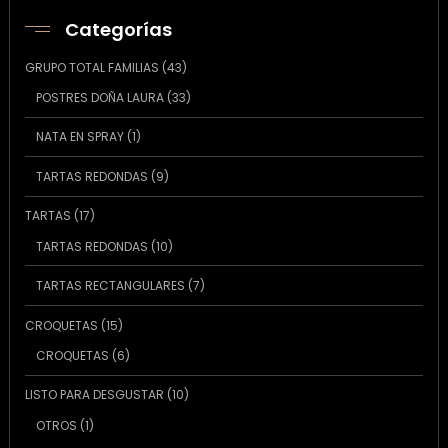
Categorías
43
GRUPO TOTAL FAMILIAS
43
productos
33
POSTRES DOÑA LAURA
33
productos
1
NATA EN SPRAY
1
producto
9
TARTAS REDONDAS
9
productos
17
TARTAS
17
productos
10
TARTAS REDONDAS
10
productos
7
TARTAS RECTANGULARES
7
productos
15
CROQUETAS
15
productos
6
CROQUETAS
6
productos
10
LISTO PARA DESGUSTAR
10
productos
1
OTROS
1
producto