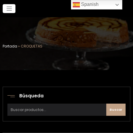
Saltar
Spanish
al
contenido
Portada
»
CROQUETAS
Búsqueda
Buscar