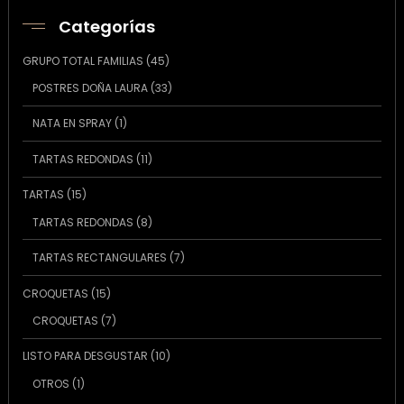
Categorías
45
GRUPO TOTAL FAMILIAS
45
productos
33
POSTRES DOÑA LAURA
33
productos
1
NATA EN SPRAY
1
producto
11
TARTAS REDONDAS
11
productos
15
TARTAS
15
productos
8
TARTAS REDONDAS
8
productos
7
TARTAS RECTANGULARES
7
productos
15
CROQUETAS
15
productos
7
CROQUETAS
7
productos
10
LISTO PARA DESGUSTAR
10
productos
1
OTROS
1
producto