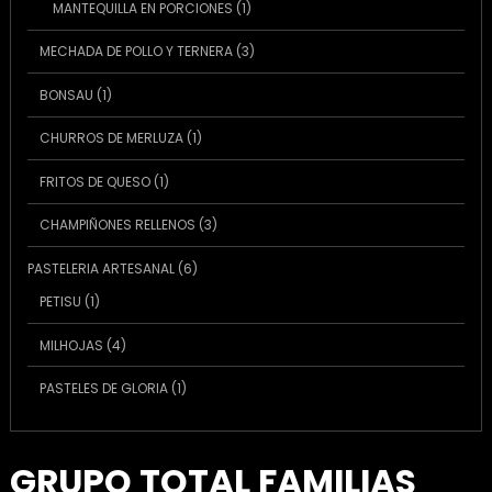
1
MANTEQUILLA EN PORCIONES
1
producto
3
MECHADA DE POLLO Y TERNERA
3
productos
1
BONSAU
1
producto
1
CHURROS DE MERLUZA
1
producto
1
FRITOS DE QUESO
1
producto
3
CHAMPIÑONES RELLENOS
3
productos
6
PASTELERIA ARTESANAL
6
productos
1
PETISU
1
producto
4
MILHOJAS
4
productos
1
PASTELES DE GLORIA
1
producto
GRUPO TOTAL FAMILIAS