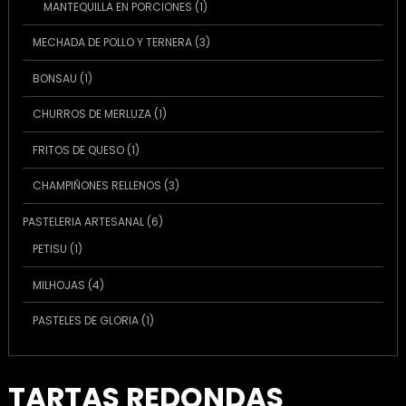
1
MANTEQUILLA EN PORCIONES
1
producto
3
MECHADA DE POLLO Y TERNERA
3
productos
1
BONSAU
1
producto
1
CHURROS DE MERLUZA
1
producto
1
FRITOS DE QUESO
1
producto
3
CHAMPIÑONES RELLENOS
3
productos
6
PASTELERIA ARTESANAL
6
productos
1
PETISU
1
producto
4
MILHOJAS
4
productos
1
PASTELES DE GLORIA
1
producto
TARTAS REDONDAS