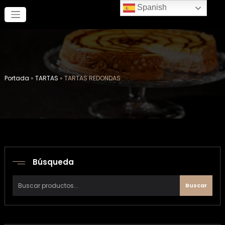
Saltar
Spanish
al
contenido
Portada
»
TARTAS
»
TARTAS REDONDAS
Búsqueda
Buscar