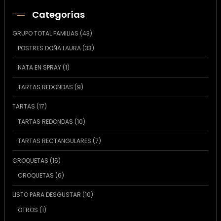
Categorías
43
GRUPO TOTAL FAMILIAS
43
productos
33
POSTRES DOÑA LAURA
33
productos
1
NATA EN SPRAY
1
producto
9
TARTAS REDONDAS
9
productos
17
TARTAS
17
productos
10
TARTAS REDONDAS
10
productos
7
TARTAS RECTANGULARES
7
productos
15
CROQUETAS
15
productos
6
CROQUETAS
6
productos
10
LISTO PARA DESGUSTAR
10
productos
1
OTROS
1
producto