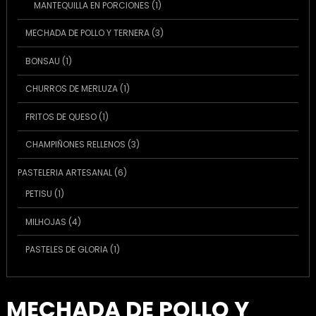
1
MANTEQUILLA EN PORCIONES
1
producto
3
MECHADA DE POLLO Y TERNERA
3
productos
1
BONSAU
1
producto
1
CHURROS DE MERLUZA
1
producto
1
FRITOS DE QUESO
1
producto
3
CHAMPIÑONES RELLENOS
3
productos
6
PASTELERIA ARTESANAL
6
productos
1
PETISU
1
producto
4
MILHOJAS
4
productos
1
PASTELES DE GLORIA
1
producto
MECHADA DE POLLO Y