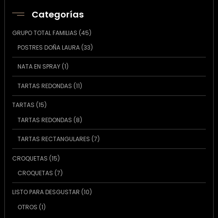
Categorías
45
GRUPO TOTAL FAMILIAS
45
productos
33
POSTRES DOÑA LAURA
33
productos
1
NATA EN SPRAY
1
producto
11
TARTAS REDONDAS
11
productos
15
TARTAS
15
productos
8
TARTAS REDONDAS
8
productos
7
TARTAS RECTANGULARES
7
productos
15
CROQUETAS
15
productos
7
CROQUETAS
7
productos
10
LISTO PARA DESGUSTAR
10
productos
1
OTROS
1
producto