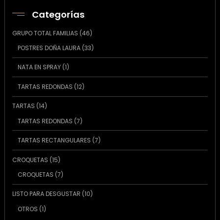
Categorías
46
GRUPO TOTAL FAMILIAS
46
productos
33
POSTRES DOÑA LAURA
33
productos
1
NATA EN SPRAY
1
producto
12
TARTAS REDONDAS
12
productos
14
TARTAS
14
productos
7
TARTAS REDONDAS
7
productos
7
TARTAS RECTANGULARES
7
productos
15
CROQUETAS
15
productos
7
CROQUETAS
7
productos
10
LISTO PARA DESGUSTAR
10
productos
1
OTROS
1
producto