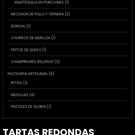
1
MANTEQUILLA EN PORCIONES
1
producto
3
MECHADA DE POLLO Y TERNERA
3
productos
1
BONSAU
1
producto
1
CHURROS DE MERLUZA
1
producto
1
FRITOS DE QUESO
1
producto
3
CHAMPIÑONES RELLENOS
3
productos
6
PASTELERIA ARTESANAL
6
productos
1
PETISU
1
producto
4
MILHOJAS
4
productos
1
PASTELES DE GLORIA
1
producto
TARTAS REDONDAS