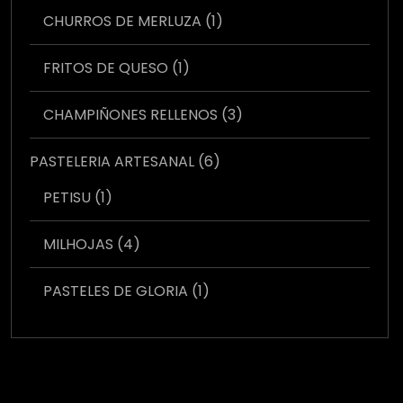
1
CHURROS DE MERLUZA
1
producto
1
FRITOS DE QUESO
1
producto
3
CHAMPIÑONES RELLENOS
3
productos
6
PASTELERIA ARTESANAL
6
productos
1
PETISU
1
producto
4
MILHOJAS
4
productos
1
PASTELES DE GLORIA
1
producto