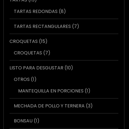
productos
8
TARTAS REDONDAS
8
productos
7
TARTAS RECTANGULARES
7
productos
15
CROQUETAS
15
productos
7
CROQUETAS
7
productos
10
LISTO PARA DESGUSTAR
10
productos
1
OTROS
1
producto
1
MANTEQUILLA EN PORCIONES
1
producto
3
MECHADA DE POLLO Y TERNERA
3
productos
1
BONSAU
1
producto