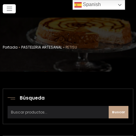
Saltar
Spanish
al
contenido
Portada
»
PASTELERIA ARTESANAL
»
PETISU
Búsqueda
Buscar