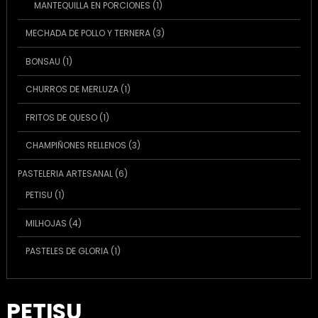
1
MANTEQUILLA EN PORCIONES
1
producto
3
MECHADA DE POLLO Y TERNERA
3
productos
1
BONSAU
1
producto
1
CHURROS DE MERLUZA
1
producto
1
FRITOS DE QUESO
1
producto
3
CHAMPIÑONES RELLENOS
3
productos
6
PASTELERIA ARTESANAL
6
productos
1
PETISU
1
producto
4
MILHOJAS
4
productos
1
PASTELES DE GLORIA
1
producto
PETISU