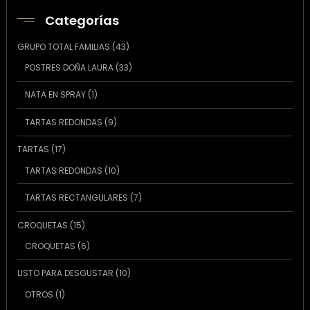
Categorías
43
GRUPO TOTAL FAMILIAS
43
productos
33
POSTRES DOÑA LAURA
33
productos
1
NATA EN SPRAY
1
producto
9
TARTAS REDONDAS
9
productos
17
TARTAS
17
productos
10
TARTAS REDONDAS
10
productos
7
TARTAS RECTANGULARES
7
productos
15
CROQUETAS
15
productos
6
CROQUETAS
6
productos
10
LISTO PARA DESGUSTAR
10
productos
1
OTROS
1
producto