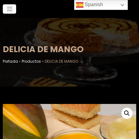
Saltar
Spanish
al
contenido
DELICIA DE MANGO
Portada
»
Productos
»
DELICIA DE MANGO